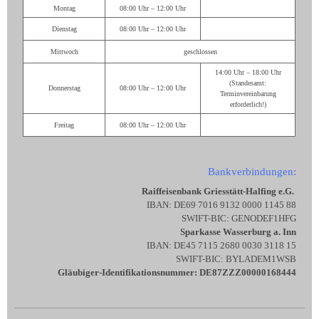
Montag
08:00 Uhr – 12:00 Uhr
Dienstag
08:00 Uhr – 12:00 Uhr
Mittwoch
geschlossen
14:00 Uhr – 18:00 Uhr
(Standesamt:
Donnerstag
08:00 Uhr – 12:00 Uhr
Terminvereinbarung
erforderlich!)
Freitag
08:00 Uhr – 12:00 Uhr
Bankverbindungen:
Raiffeisenbank Griesstätt-Halfing e.G.
IBAN: DE69 7016 9132 0000 1145 88
SWIFT-BIC: GENODEF1HFG
Sparkasse Wasserburg a. Inn
IBAN: DE45 7115 2680 0030 3118 15
SWIFT-BIC: BYLADEM1WSB
Gläubiger-Identifikationsnummer: DE87ZZZ00000168444