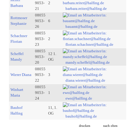
9053-
2
Barbara
21
barbara.reiter@halfing.de
08055
Rottmoser
9053-
6
Stephanie
26
bauamt@halfing.de
08055
Schachner
9053-
2
Florian
23
florian.schachner@halfing.de
08055
Scheffel
12 1.
9053-
Mandy
OG
20
mandy.scheffel@halfing.de
08055
Wierer Diana
9053-
3
22
diana.wierer@halfing.de
08055
Winhart
9053-
1
Maria
24
ewo@halfing.de
Bauhof
11, 1.
Halfing
OG
bauhof@halfing.de
drucken
nach oben