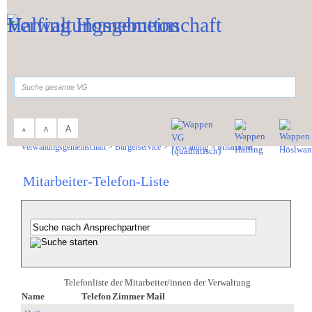
Zum Inhalt
,
zur Navigation
oder
zur Startseite
springen.
suchen
A
A
A
Sie sind hier:
Verwaltungsgemeinschaft
>
Bürgerservice
>
Verwaltung
>
Mitarbeiter
Mitarbeiter-Telefon-Liste
Telefonliste der Mitarbeiter/innen der Verwaltung
Name
Telefon
Zimmer
Mail