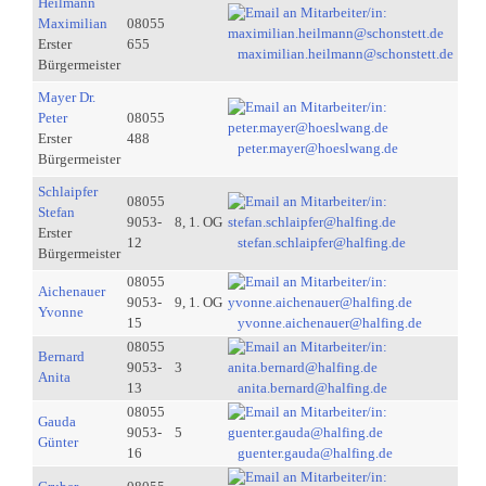
Heilmann
Maximilian
08055
Erster
655
maximilian.heilmann@schonstett.de
Bürgermeister
Mayer Dr.
Peter
08055
Erster
488
peter.mayer@hoeslwang.de
Bürgermeister
Schlaipfer
08055
Stefan
9053-
8, 1. OG
Erster
12
stefan.schlaipfer@halfing.de
Bürgermeister
08055
Aichenauer
9053-
9, 1. OG
Yvonne
15
yvonne.aichenauer@halfing.de
08055
Bernard
9053-
3
Anita
13
anita.bernard@halfing.de
08055
Gauda
9053-
5
Günter
16
guenter.gauda@halfing.de