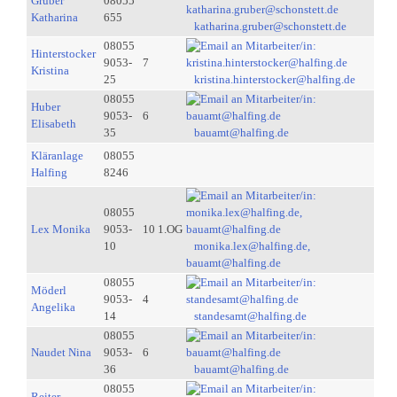
Gruber
08055
Katharina
655
katharina.gruber@schonstett.de
08055
Hinterstocker
9053-
7
Kristina
25
kristina.hinterstocker@halfing.de
08055
Huber
9053-
6
Elisabeth
35
bauamt@halfing.de
Kläranlage
08055
Halfing
8246
08055
Lex Monika
9053-
10 1.OG
10
monika.lex@halfing.de,
bauamt@halfing.de
08055
Möderl
9053-
4
Angelika
14
standesamt@halfing.de
08055
Naudet Nina
9053-
6
36
bauamt@halfing.de
08055
Reiter