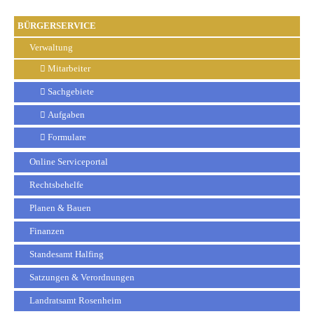
BÜRGERSERVICE
Verwaltung
Mitarbeiter
Sachgebiete
Aufgaben
Formulare
Online Serviceportal
Rechtsbehelfe
Planen & Bauen
Finanzen
Standesamt Halfing
Satzungen & Verordnungen
Landratsamt Rosenheim