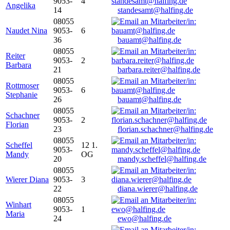
9053-
4
Angelika
14
standesamt@halfing.de
08055
Naudet Nina
9053-
6
36
bauamt@halfing.de
08055
Reiter
9053-
2
Barbara
21
barbara.reiter@halfing.de
08055
Rottmoser
9053-
6
Stephanie
26
bauamt@halfing.de
08055
Schachner
9053-
2
Florian
23
florian.schachner@halfing.de
08055
Scheffel
12 1.
9053-
Mandy
OG
20
mandy.scheffel@halfing.de
08055
Wierer Diana
9053-
3
22
diana.wierer@halfing.de
08055
Winhart
9053-
1
Maria
24
ewo@halfing.de