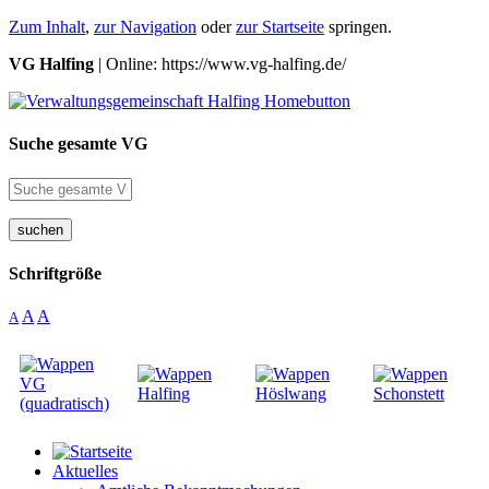
Zum Inhalt
,
zur Navigation
oder
zur Startseite
springen.
VG Halfing
| Online: https://www.vg-halfing.de/
Suche gesamte VG
suchen
Schriftgröße
A
A
A
Aktuelles