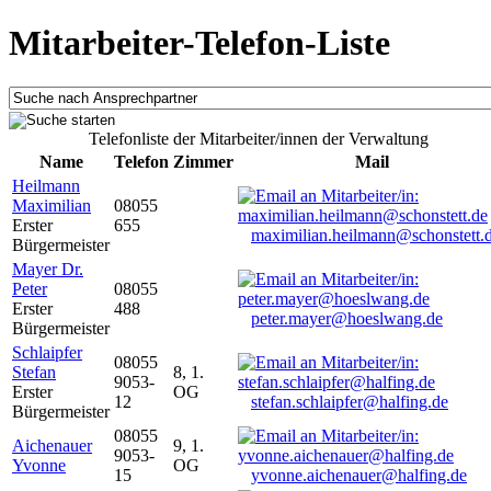
Mitarbeiter-Telefon-Liste
Telefonliste der Mitarbeiter/innen der Verwaltung
Name
Telefon
Zimmer
Mail
Heilmann
Maximilian
08055
Erster
655
maximilian.heilmann@schonstett.
Bürgermeister
Mayer Dr.
Peter
08055
Erster
488
peter.mayer@hoeslwang.de
Bürgermeister
Schlaipfer
08055
Stefan
8, 1.
9053-
Erster
OG
12
stefan.schlaipfer@halfing.de
Bürgermeister
08055
Aichenauer
9, 1.
9053-
Yvonne
OG
15
yvonne.aichenauer@halfing.de