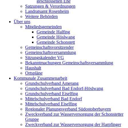
geschlossenen Ehe
Satzungen & Verordnungen
Landratsamt Rosenheim
Weitere Behörden
Über uns
Mitgliedsgemeinden
Gemeinde Halfing
Gemeinde Höslwang
Gemeinde Schonstett
Gemeinschaftsvorsitzender
Gemeinschaftsversammlung
Sitzungskalender VG
Bekanntmachungen Gemeinschaftsversammlung
Haushalt
Ortspläne
Kommunale Zusammenarbeit
Grundschulverband Amerang
Grundschulverband Bad Endorf-Höslwang
Grundschulverband Eiselfing
Mittelschulverband Bad Endorf
Mittelschulverband Eiselfing
Regionaler Planungsverband Südostoberbayern
Zweckverband zur Wasserversorgung der Schonstetter
Gruppe
Zweckverband zur Wasserversorgung der Harpfinger