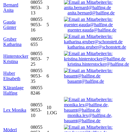
08055
Bernard
9053-
3
Anita
13
anita.bernard@halfing.de
08055
Gauda
9053-
5
Günter
16
guenter.gauda@halfing.de
Gruber
08055
Katharina
655
katharina.gruber@schonstett.de
08055
Hinterstocker
9053-
7
Kristina
25
kristina.hinterstocker@halfing.de
08055
Huber
9053-
6
Elisabeth
35
bauamt@halfing.de
Kläranlage
08055
Halfing
8246
08055
10
Lex Monika
9053-
1.OG
10
monika.lex@halfing.de,
bauamt@halfing.de
08055
Möderl