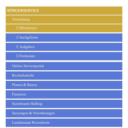
BÜRGERSERVICE
Verwaltung
Mitarbeiter
Sachgebiete
Aufgaben
Formulare
Online Serviceportal
Rechtsbehelfe
Planen & Bauen
Finanzen
Standesamt Halfing
Satzungen & Verordnungen
Landratsamt Rosenheim