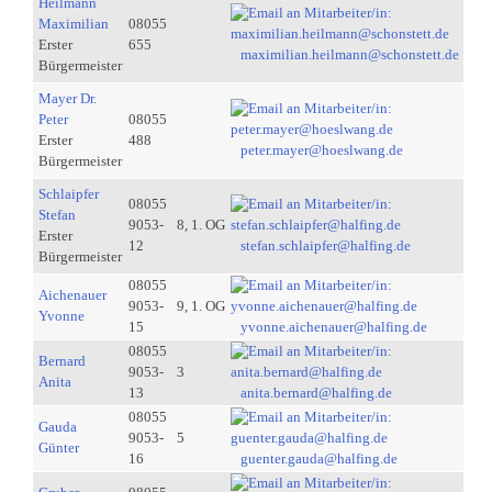
Heilmann
Maximilian
08055
Erster
655
maximilian.heilmann@schonstett.de
Bürgermeister
Mayer Dr.
Peter
08055
Erster
488
peter.mayer@hoeslwang.de
Bürgermeister
Schlaipfer
08055
Stefan
9053-
8, 1. OG
Erster
12
stefan.schlaipfer@halfing.de
Bürgermeister
08055
Aichenauer
9053-
9, 1. OG
Yvonne
15
yvonne.aichenauer@halfing.de
08055
Bernard
9053-
3
Anita
13
anita.bernard@halfing.de
08055
Gauda
9053-
5
Günter
16
guenter.gauda@halfing.de