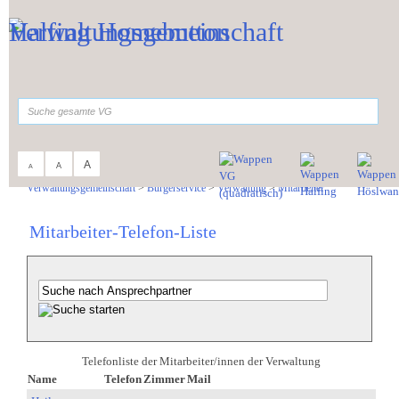
Zum Inhalt
,
zur Navigation
oder
zur Startseite
springen.
suchen
A
A
A
Sie sind hier:
Verwaltungsgemeinschaft
>
Bürgerservice
>
Verwaltung
>
Mitarbeiter
Mitarbeiter-Telefon-Liste
Telefonliste der Mitarbeiter/innen der Verwaltung
Name
Telefon
Zimmer
Mail