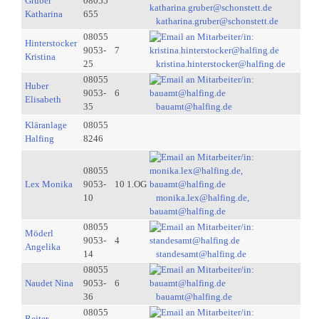
Gruber
08055
Katharina
655
katharina.gruber@schonstett.de
08055
Hinterstocker
9053-
7
Kristina
25
kristina.hinterstocker@halfing.de
08055
Huber
9053-
6
Elisabeth
35
bauamt@halfing.de
Kläranlage
08055
Halfing
8246
08055
Lex Monika
9053-
10 1.OG
10
monika.lex@halfing.de,
bauamt@halfing.de
08055
Möderl
9053-
4
Angelika
14
standesamt@halfing.de
08055
Naudet Nina
9053-
6
36
bauamt@halfing.de
08055
Reiter