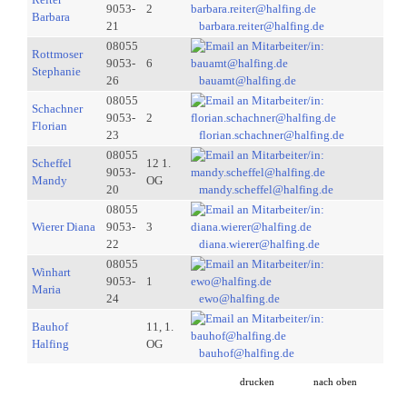
9053-
2
Barbara
21
barbara.reiter@halfing.de
08055
Rottmoser
9053-
6
Stephanie
26
bauamt@halfing.de
08055
Schachner
9053-
2
Florian
23
florian.schachner@halfing.de
08055
Scheffel
12 1.
9053-
Mandy
OG
20
mandy.scheffel@halfing.de
08055
Wierer Diana
9053-
3
22
diana.wierer@halfing.de
08055
Winhart
9053-
1
Maria
24
ewo@halfing.de
Bauhof
11, 1.
Halfing
OG
bauhof@halfing.de
drucken
nach oben