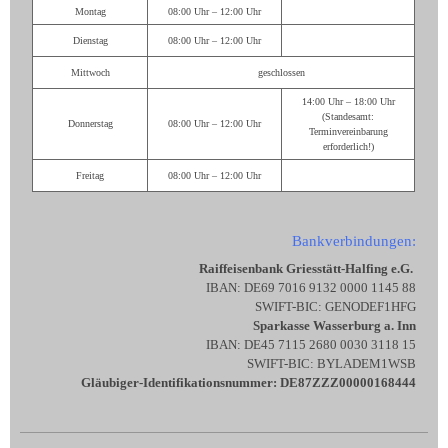
Montag
08:00 Uhr – 12:00 Uhr
Dienstag
08:00 Uhr – 12:00 Uhr
Mittwoch
geschlossen
14:00 Uhr – 18:00 Uhr
(Standesamt:
Donnerstag
08:00 Uhr – 12:00 Uhr
Terminvereinbarung
erforderlich!)
Freitag
08:00 Uhr – 12:00 Uhr
Bankverbindungen:
Raiffeisenbank Griesstätt-Halfing e.G.
IBAN: DE69 7016 9132 0000 1145 88
SWIFT-BIC: GENODEF1HFG
Sparkasse Wasserburg a. Inn
IBAN: DE45 7115 2680 0030 3118 15
SWIFT-BIC: BYLADEM1WSB
Gläubiger-Identifikationsnummer: DE87ZZZ00000168444