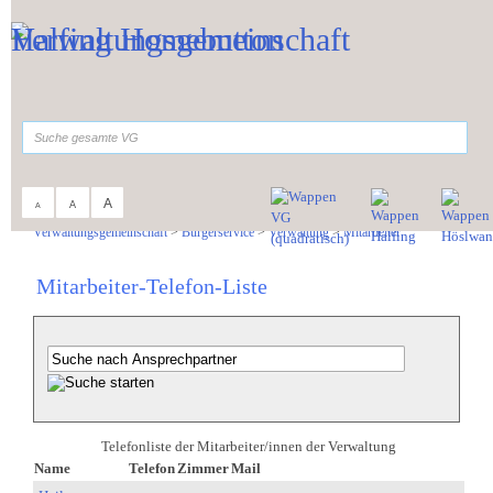
Zum Inhalt
,
zur Navigation
oder
zur Startseite
springen.
suchen
A
A
A
Sie sind hier:
Verwaltungsgemeinschaft
>
Bürgerservice
>
Verwaltung
>
Mitarbeiter
Mitarbeiter-Telefon-Liste
Telefonliste der Mitarbeiter/innen der Verwaltung
Name
Telefon
Zimmer
Mail