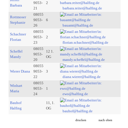
9053-
2
Barbara
21
barbara.reiter@halfing.de
08055
Rottmoser
9053-
6
Stephanie
26
bauamt@halfing.de
08055
Schachner
9053-
2
Florian
23
florian.schachner@halfing.de
08055
Scheffel
12 1.
9053-
Mandy
OG
20
mandy.scheffel@halfing.de
08055
Wierer Diana
9053-
3
22
diana.wierer@halfing.de
08055
Winhart
9053-
1
Maria
24
ewo@halfing.de
Bauhof
11, 1.
Halfing
OG
bauhof@halfing.de
drucken
nach oben