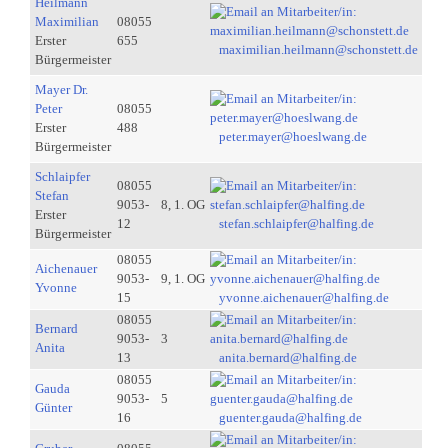
Heilmann
Maximilian
08055
Erster
655
maximilian.heilmann@schonstett.de
Bürgermeister
Mayer Dr.
Peter
08055
Erster
488
peter.mayer@hoeslwang.de
Bürgermeister
Schlaipfer
08055
Stefan
9053-
8, 1. OG
Erster
12
stefan.schlaipfer@halfing.de
Bürgermeister
08055
Aichenauer
9053-
9, 1. OG
Yvonne
15
yvonne.aichenauer@halfing.de
08055
Bernard
9053-
3
Anita
13
anita.bernard@halfing.de
08055
Gauda
9053-
5
Günter
16
guenter.gauda@halfing.de