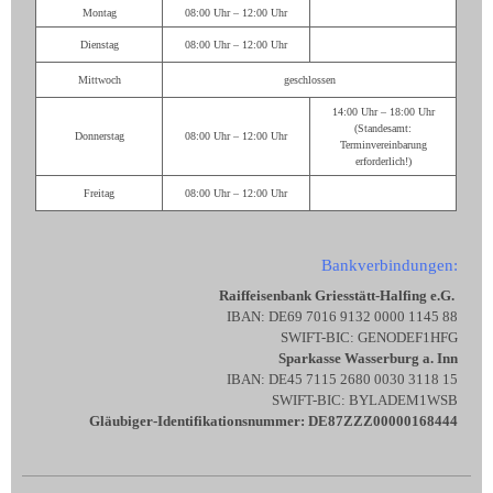
Montag
08:00 Uhr – 12:00 Uhr
Dienstag
08:00 Uhr – 12:00 Uhr
Mittwoch
geschlossen
14:00 Uhr – 18:00 Uhr
(Standesamt:
Donnerstag
08:00 Uhr – 12:00 Uhr
Terminvereinbarung
erforderlich!)
Freitag
08:00 Uhr – 12:00 Uhr
Bankverbindungen:
Raiffeisenbank Griesstätt-Halfing e.G.
IBAN: DE69 7016 9132 0000 1145 88
SWIFT-BIC: GENODEF1HFG
Sparkasse Wasserburg a. Inn
IBAN: DE45 7115 2680 0030 3118 15
SWIFT-BIC: BYLADEM1WSB
Gläubiger-Identifikationsnummer: DE87ZZZ00000168444