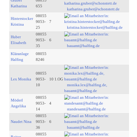
Gruber
08055
Katharina
655
katharina.gruber@schonstett.de
08055
Hinterstocker
9053-
7
Kristina
25
kristina.hinterstocker@halfing.de
08055
Huber
9053-
6
Elisabeth
35
bauamt@halfing.de
Kläranlage
08055
Halfing
8246
08055
Lex Monika
9053-
10 1.OG
10
monika.lex@halfing.de,
bauamt@halfing.de
08055
Möderl
9053-
4
Angelika
14
standesamt@halfing.de
08055
Naudet Nina
9053-
6
36
bauamt@halfing.de
08055
Reiter