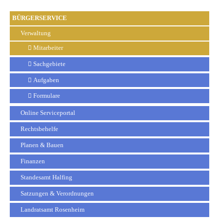
BÜRGERSERVICE
Verwaltung
Mitarbeiter
Sachgebiete
Aufgaben
Formulare
Online Serviceportal
Rechtsbehelfe
Planen & Bauen
Finanzen
Standesamt Halfing
Satzungen & Verordnungen
Landratsamt Rosenheim