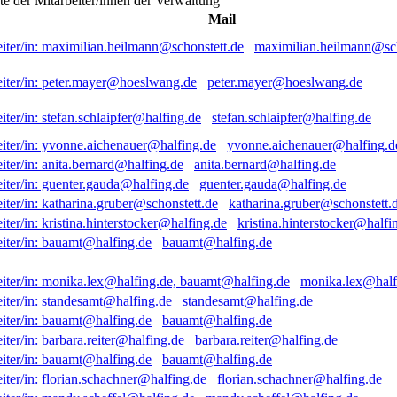
ste der Mitarbeiter/innen der Verwaltung
Mail
maximilian.heilmann@sch
peter.mayer@hoeslwang.de
stefan.schlaipfer@halfing.de
yvonne.aichenauer@halfing.d
anita.bernard@halfing.de
guenter.gauda@halfing.de
katharina.gruber@schonstett.
kristina.hinterstocker@halfi
bauamt@halfing.de
monika.lex@half
standesamt@halfing.de
bauamt@halfing.de
barbara.reiter@halfing.de
bauamt@halfing.de
florian.schachner@halfing.de