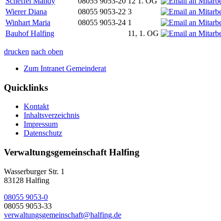
Scheffel Mandy
08055 9053-20
12 1. OG
Wierer Diana
08055 9053-22
3
Winhart Maria
08055 9053-24
1
Bauhof Halfing
11, 1. OG
drucken
nach oben
Zum Intranet Gemeinderat
Quicklinks
Kontakt
Inhaltsverzeichnis
Impressum
Datenschutz
Verwaltungsgemeinschaft Halfing
Wasserburger Str. 1
83128 Halfing
08055 9053-0
08055 9053-33
verwaltungsgemeinschaft@halfing.de