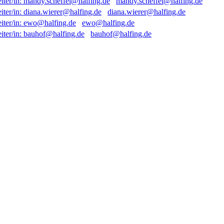
mandy.scheffel@halfing.de
diana.wierer@halfing.de
ewo@halfing.de
bauhof@halfing.de