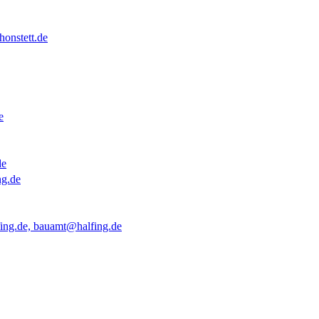
onstett.de
e
de
ng.de
ing.de, bauamt@halfing.de