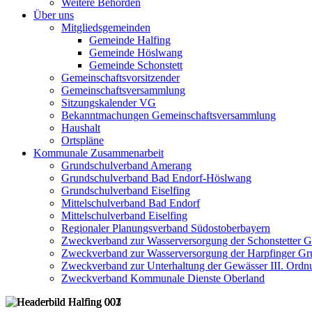
Weitere Behörden
Über uns
Mitgliedsgemeinden
Gemeinde Halfing
Gemeinde Höslwang
Gemeinde Schonstett
Gemeinschaftsvorsitzender
Gemeinschaftsversammlung
Sitzungskalender VG
Bekanntmachungen Gemeinschaftsversammlung
Haushalt
Ortspläne
Kommunale Zusammenarbeit
Grundschulverband Amerang
Grundschulverband Bad Endorf-Höslwang
Grundschulverband Eiselfing
Mittelschulverband Bad Endorf
Mittelschulverband Eiselfing
Regionaler Planungsverband Südostoberbayern
Zweckverband zur Wasserversorgung der Schonstetter 
Zweckverband zur Wasserversorgung der Harpfinger Gr
Zweckverband zur Unterhaltung der Gewässer III. Ordnu
Zweckverband Kommunale Dienste Oberland