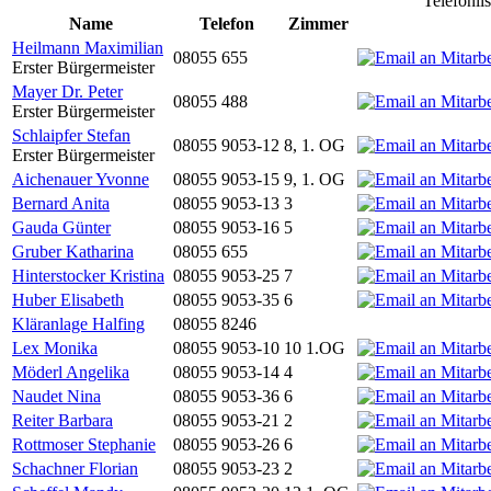
Telefonli
Name
Telefon
Zimmer
Heilmann Maximilian
08055 655
Erster Bürgermeister
Mayer Dr. Peter
08055 488
Erster Bürgermeister
Schlaipfer Stefan
08055 9053-12
8, 1. OG
Erster Bürgermeister
Aichenauer Yvonne
08055 9053-15
9, 1. OG
Bernard Anita
08055 9053-13
3
Gauda Günter
08055 9053-16
5
Gruber Katharina
08055 655
Hinterstocker Kristina
08055 9053-25
7
Huber Elisabeth
08055 9053-35
6
Kläranlage Halfing
08055 8246
Lex Monika
08055 9053-10
10 1.OG
Möderl Angelika
08055 9053-14
4
Naudet Nina
08055 9053-36
6
Reiter Barbara
08055 9053-21
2
Rottmoser Stephanie
08055 9053-26
6
Schachner Florian
08055 9053-23
2