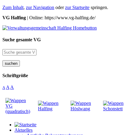
Zum Inhalt
,
zur Navigation
oder
zur Startseite
springen.
VG Halfing
| Online: https://www.vg-halfing.de/
Suche gesamte VG
suchen
Schriftgröße
A
A
A
Aktuelles