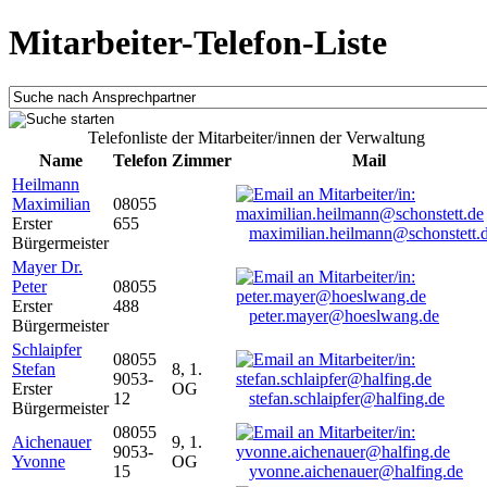
Mitarbeiter-Telefon-Liste
Telefonliste der Mitarbeiter/innen der Verwaltung
Name
Telefon
Zimmer
Mail
Heilmann
Maximilian
08055
Erster
655
maximilian.heilmann@schonstett.
Bürgermeister
Mayer Dr.
Peter
08055
Erster
488
peter.mayer@hoeslwang.de
Bürgermeister
Schlaipfer
08055
Stefan
8, 1.
9053-
Erster
OG
12
stefan.schlaipfer@halfing.de
Bürgermeister
08055
Aichenauer
9, 1.
9053-
Yvonne
OG
15
yvonne.aichenauer@halfing.de