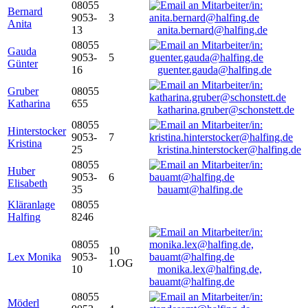
08055
Bernard
9053-
3
Anita
13
anita.bernard@halfing.de
08055
Gauda
9053-
5
Günter
16
guenter.gauda@halfing.de
Gruber
08055
Katharina
655
katharina.gruber@schonstett.de
08055
Hinterstocker
9053-
7
Kristina
25
kristina.hinterstocker@halfing.de
08055
Huber
9053-
6
Elisabeth
35
bauamt@halfing.de
Kläranlage
08055
Halfing
8246
08055
10
Lex Monika
9053-
1.OG
10
monika.lex@halfing.de,
bauamt@halfing.de
08055
Möderl