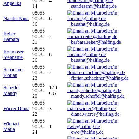
9053-
4
Angelika
14
standesamt@halfing.de
08055
Naudet Nina
9053-
6
36
bauamt@halfing.de
08055
Reiter
9053-
2
Barbara
21
barbara.reiter@halfing.de
08055
Rottmoser
9053-
6
Stephanie
26
bauamt@halfing.de
08055
Schachner
9053-
2
Florian
23
florian.schachner@halfing.de
08055
Scheffel
12 1.
9053-
Mandy
OG
20
mandy.scheffel@halfing.de
08055
Wierer Diana
9053-
3
22
diana.wierer@halfing.de
08055
Winhart
9053-
1
Maria
24
ewo@halfing.de