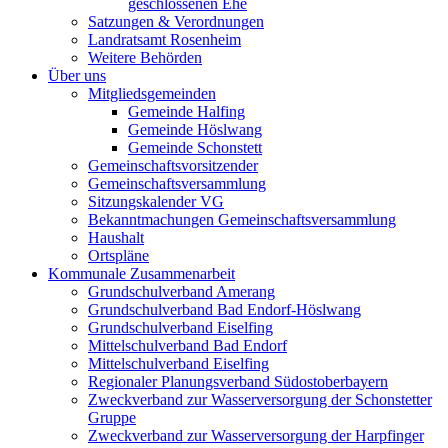
geschlossenen Ehe
Satzungen & Verordnungen
Landratsamt Rosenheim
Weitere Behörden
Über uns
Mitgliedsgemeinden
Gemeinde Halfing
Gemeinde Höslwang
Gemeinde Schonstett
Gemeinschaftsvorsitzender
Gemeinschaftsversammlung
Sitzungskalender VG
Bekanntmachungen Gemeinschaftsversammlung
Haushalt
Ortspläne
Kommunale Zusammenarbeit
Grundschulverband Amerang
Grundschulverband Bad Endorf-Höslwang
Grundschulverband Eiselfing
Mittelschulverband Bad Endorf
Mittelschulverband Eiselfing
Regionaler Planungsverband Südostoberbayern
Zweckverband zur Wasserversorgung der Schonstetter
Gruppe
Zweckverband zur Wasserversorgung der Harpfinger