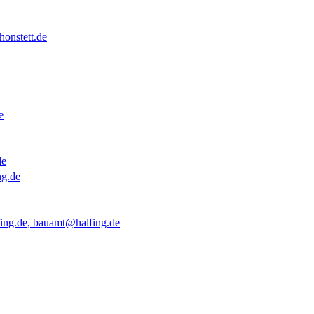
onstett.de
e
de
ng.de
ing.de, bauamt@halfing.de