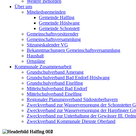
Weitere Behörden
Über uns
Mitgliedsgemeinden
Gemeinde Halfing
Gemeinde Höslwang
Gemeinde Schonstett
Gemeinschaftsvorsitzender
Gemeinschaftsversammlung
Sitzungskalender VG
Bekanntmachungen Gemeinschaftsversammlung
Haushalt
Ortspläne
Kommunale Zusammenarbeit
Grundschulverband Amerang
Grundschulverband Bad Endorf-Höslwang
Grundschulverband Eiselfing
Mittelschulverband Bad Endorf
Mittelschulverband Eiselfing
Regionaler Planungsverband Südostoberbayern
Zweckverband zur Wasserversorgung der Schonstetter 
Zweckverband zur Wasserversorgung der Harpfinger Gr
Zweckverband zur Unterhaltung der Gewässer III. Ordnu
Zweckverband Kommunale Dienste Oberland