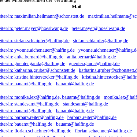
ste der Mitarbeiter/innen der Verwaltung
Mail
maximilian.heilmann@sch
peter.mayer@hoeslwang.de
stefan.schlaipfer@halfing.de
yvonne.aichenauer@halfing.d
anita.bernard@halfing.de
guenter.gauda@halfing.de
katharina.gruber@schonstett.
kristina.hinterstocker@halfi
bauamt@halfing.de
monika.lex@half
standesamt@halfing.de
bauamt@halfing.de
barbara.reiter@halfing.de
bauamt@halfing.de
florian.schachner@halfing.de