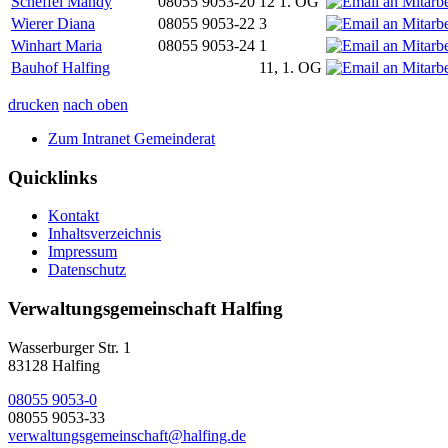
Scheffel Mandy
08055 9053-20
12 1. OG
Wierer Diana
08055 9053-22
3
Winhart Maria
08055 9053-24
1
Bauhof Halfing
11, 1. OG
drucken
nach oben
Zum Intranet Gemeinderat
Quicklinks
Kontakt
Inhaltsverzeichnis
Impressum
Datenschutz
Verwaltungsgemeinschaft Halfing
Wasserburger Str. 1
83128 Halfing
08055 9053-0
08055 9053-33
verwaltungsgemeinschaft@halfing.de