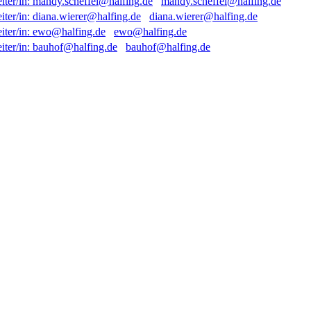
mandy.scheffel@halfing.de
diana.wierer@halfing.de
ewo@halfing.de
bauhof@halfing.de