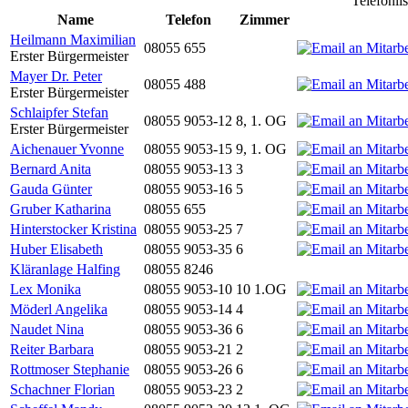
Telefonli
Name
Telefon
Zimmer
Heilmann Maximilian
08055 655
Erster Bürgermeister
Mayer Dr. Peter
08055 488
Erster Bürgermeister
Schlaipfer Stefan
08055 9053-12
8, 1. OG
Erster Bürgermeister
Aichenauer Yvonne
08055 9053-15
9, 1. OG
Bernard Anita
08055 9053-13
3
Gauda Günter
08055 9053-16
5
Gruber Katharina
08055 655
Hinterstocker Kristina
08055 9053-25
7
Huber Elisabeth
08055 9053-35
6
Kläranlage Halfing
08055 8246
Lex Monika
08055 9053-10
10 1.OG
Möderl Angelika
08055 9053-14
4
Naudet Nina
08055 9053-36
6
Reiter Barbara
08055 9053-21
2
Rottmoser Stephanie
08055 9053-26
6
Schachner Florian
08055 9053-23
2