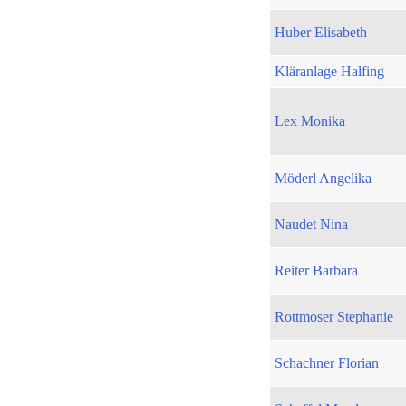
Huber Elisabeth
Kläranlage Halfing
Lex Monika
Möderl Angelika
Naudet Nina
Reiter Barbara
Rottmoser Stephanie
Schachner Florian