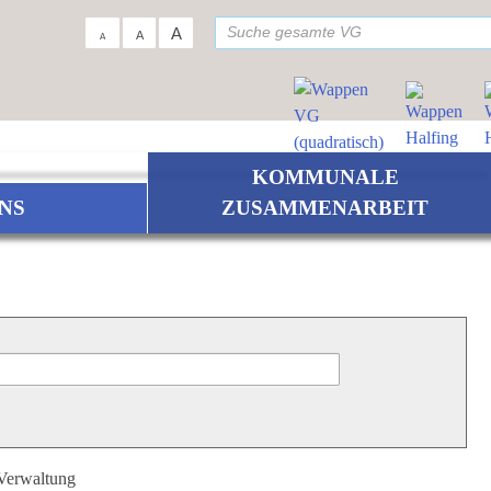
su
A
A
A
KOMMUNALE
NS
ZUSAMMENARBEIT
 Verwaltung