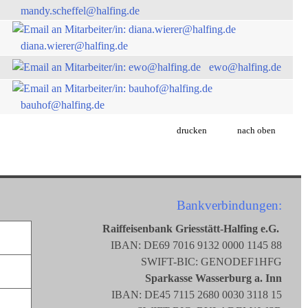
mandy.scheffel@halfing.de
diana.wierer@halfing.de
ewo@halfing.de
bauhof@halfing.de
drucken
nach oben
Bankverbindungen:
Raiffeisenbank Griesstätt-Halfing e.G.
IBAN: DE69 7016 9132 0000 1145 88
SWIFT-BIC: GENODEF1HFG
Sparkasse Wasserburg a. Inn
IBAN: DE45 7115 2680 0030 3118 15