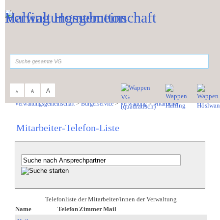
Zum Inhalt
,
zur Navigation
oder
zur Startseite
springen.
suchen
A
A
A
Sie sind hier:
Verwaltungsgemeinschaft
>
Bürgerservice
>
Verwaltung
>
Mitarbeiter
Mitarbeiter-Telefon-Liste
Telefonliste der Mitarbeiter/innen der Verwaltung
Name
Telefon
Zimmer
Mail