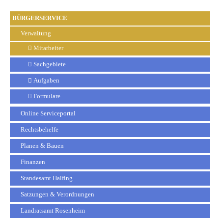
BÜRGERSERVICE
Verwaltung
Mitarbeiter
Sachgebiete
Aufgaben
Formulare
Online Serviceportal
Rechtsbehelfe
Planen & Bauen
Finanzen
Standesamt Halfing
Satzungen & Verordnungen
Landratsamt Rosenheim