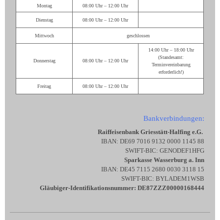
Montag
08:00 Uhr – 12:00 Uhr
Dienstag
08:00 Uhr – 12:00 Uhr
Mittwoch
geschlossen
14:00 Uhr – 18:00 Uhr
(Standesamt:
Donnerstag
08:00 Uhr – 12:00 Uhr
Terminvereinbarung
erforderlich!)
Freitag
08:00 Uhr – 12:00 Uhr
Bankverbindungen:
Raiffeisenbank Griesstätt-Halfing e.G.
IBAN: DE69 7016 9132 0000 1145 88
SWIFT-BIC: GENODEF1HFG
Sparkasse Wasserburg a. Inn
IBAN: DE45 7115 2680 0030 3118 15
SWIFT-BIC: BYLADEM1WSB
Gläubiger-Identifikationsnummer: DE87ZZZ00000168444