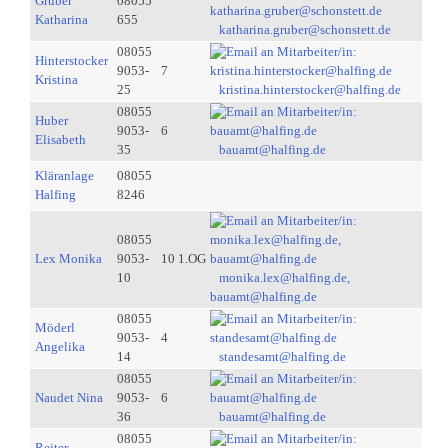
Gruber
08055
Katharina
655
katharina.gruber@schonstett.de
08055
Hinterstocker
9053-
7
Kristina
25
kristina.hinterstocker@halfing.de
08055
Huber
9053-
6
Elisabeth
35
bauamt@halfing.de
Kläranlage
08055
Halfing
8246
08055
Lex Monika
9053-
10 1.OG
10
monika.lex@halfing.de,
bauamt@halfing.de
08055
Möderl
9053-
4
Angelika
14
standesamt@halfing.de
08055
Naudet Nina
9053-
6
36
bauamt@halfing.de
08055
Reiter