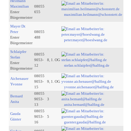
Heilmann
Maximilian
08055
Erster
655
maximilian.heilmann@schonstett.de
Bürgermeister
Mayer Dr.
Peter
08055
Erster
488
peter.mayer@hoeslwang.de
Bürgermeister
Schlaipfer
08055
Stefan
9053-
8, 1. OG
Erster
12
stefan.schlaipfer@halfing.de
Bürgermeister
08055
Aichenauer
9053-
9, 1. OG
Yvonne
15
yvonne.aichenauer@halfing.de
08055
Bernard
9053-
3
Anita
13
anita.bernard@halfing.de
08055
Gauda
9053-
5
Günter
16
guenter.gauda@halfing.de