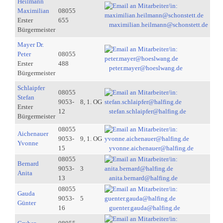
Heilmann
Maximilian
08055
Erster
655
maximilian.heilmann@schonstett.de
Bürgermeister
Mayer Dr.
Peter
08055
Erster
488
peter.mayer@hoeslwang.de
Bürgermeister
Schlaipfer
08055
Stefan
9053-
8, 1. OG
Erster
12
stefan.schlaipfer@halfing.de
Bürgermeister
08055
Aichenauer
9053-
9, 1. OG
Yvonne
15
yvonne.aichenauer@halfing.de
08055
Bernard
9053-
3
Anita
13
anita.bernard@halfing.de
08055
Gauda
9053-
5
Günter
16
guenter.gauda@halfing.de