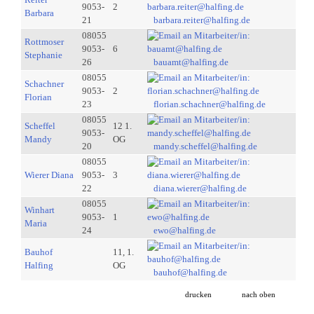
9053-
2
Barbara
21
barbara.reiter@halfing.de
08055
Rottmoser
9053-
6
Stephanie
26
bauamt@halfing.de
08055
Schachner
9053-
2
Florian
23
florian.schachner@halfing.de
08055
Scheffel
12 1.
9053-
Mandy
OG
20
mandy.scheffel@halfing.de
08055
Wierer Diana
9053-
3
22
diana.wierer@halfing.de
08055
Winhart
9053-
1
Maria
24
ewo@halfing.de
Bauhof
11, 1.
Halfing
OG
bauhof@halfing.de
drucken
nach oben