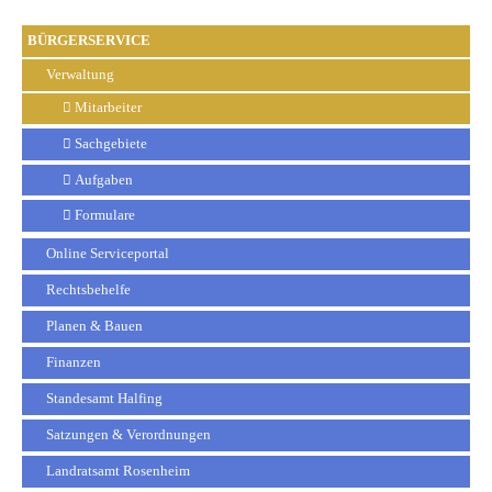
BÜRGERSERVICE
Verwaltung
Mitarbeiter
Sachgebiete
Aufgaben
Formulare
Online Serviceportal
Rechtsbehelfe
Planen & Bauen
Finanzen
Standesamt Halfing
Satzungen & Verordnungen
Landratsamt Rosenheim