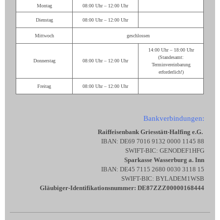
Montag
08:00 Uhr – 12:00 Uhr
Dienstag
08:00 Uhr – 12:00 Uhr
Mittwoch
geschlossen
14:00 Uhr – 18:00 Uhr
(Standesamt:
Donnerstag
08:00 Uhr – 12:00 Uhr
Terminvereinbarung
erforderlich!)
Freitag
08:00 Uhr – 12:00 Uhr
Bankverbindungen:
Raiffeisenbank Griesstätt-Halfing e.G.
IBAN: DE69 7016 9132 0000 1145 88
SWIFT-BIC: GENODEF1HFG
Sparkasse Wasserburg a. Inn
IBAN: DE45 7115 2680 0030 3118 15
SWIFT-BIC: BYLADEM1WSB
Gläubiger-Identifikationsnummer: DE87ZZZ00000168444