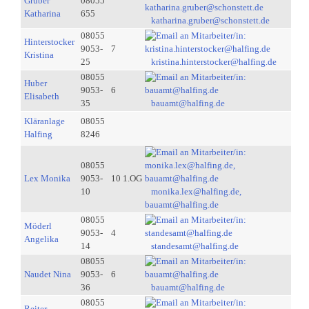
Gruber
08055
Katharina
655
katharina.gruber@schonstett.de
08055
Hinterstocker
9053-
7
Kristina
25
kristina.hinterstocker@halfing.de
08055
Huber
9053-
6
Elisabeth
35
bauamt@halfing.de
Kläranlage
08055
Halfing
8246
08055
Lex Monika
9053-
10 1.OG
10
monika.lex@halfing.de,
bauamt@halfing.de
08055
Möderl
9053-
4
Angelika
14
standesamt@halfing.de
08055
Naudet Nina
9053-
6
36
bauamt@halfing.de
08055
Reiter