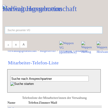
Zum Inhalt
,
zur Navigation
oder
zur Startseite
springen.
suchen
A
A
A
Sie sind hier:
Verwaltungsgemeinschaft
>
Bürgerservice
>
Verwaltung
>
Mitarbeiter
Mitarbeiter-Telefon-Liste
Telefonliste der Mitarbeiter/innen der Verwaltung
Name
Telefon
Zimmer
Mail