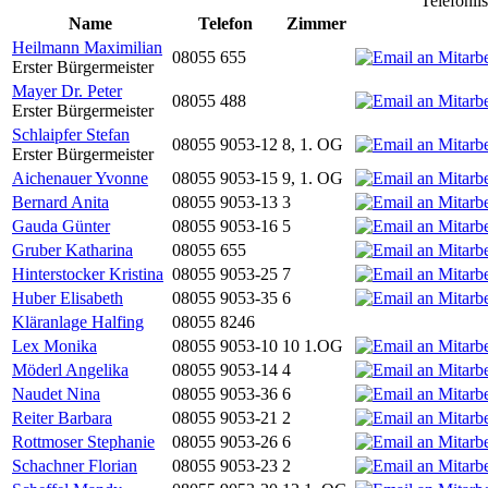
Telefonli
Name
Telefon
Zimmer
Heilmann Maximilian
08055 655
Erster Bürgermeister
Mayer Dr. Peter
08055 488
Erster Bürgermeister
Schlaipfer Stefan
08055 9053-12
8, 1. OG
Erster Bürgermeister
Aichenauer Yvonne
08055 9053-15
9, 1. OG
Bernard Anita
08055 9053-13
3
Gauda Günter
08055 9053-16
5
Gruber Katharina
08055 655
Hinterstocker Kristina
08055 9053-25
7
Huber Elisabeth
08055 9053-35
6
Kläranlage Halfing
08055 8246
Lex Monika
08055 9053-10
10 1.OG
Möderl Angelika
08055 9053-14
4
Naudet Nina
08055 9053-36
6
Reiter Barbara
08055 9053-21
2
Rottmoser Stephanie
08055 9053-26
6
Schachner Florian
08055 9053-23
2