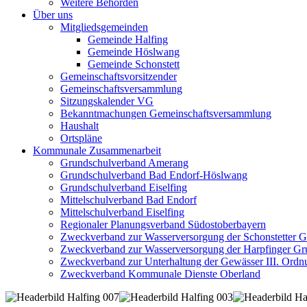
Weitere Behörden
Über uns
Mitgliedsgemeinden
Gemeinde Halfing
Gemeinde Höslwang
Gemeinde Schonstett
Gemeinschaftsvorsitzender
Gemeinschaftsversammlung
Sitzungskalender VG
Bekanntmachungen Gemeinschaftsversammlung
Haushalt
Ortspläne
Kommunale Zusammenarbeit
Grundschulverband Amerang
Grundschulverband Bad Endorf-Höslwang
Grundschulverband Eiselfing
Mittelschulverband Bad Endorf
Mittelschulverband Eiselfing
Regionaler Planungsverband Südostoberbayern
Zweckverband zur Wasserversorgung der Schonstetter 
Zweckverband zur Wasserversorgung der Harpfinger Gr
Zweckverband zur Unterhaltung der Gewässer III. Ordnu
Zweckverband Kommunale Dienste Oberland