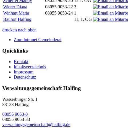
Scheffel Mandy
08055 9053-20
12 1. OG
Wierer Diana
08055 9053-22
3
Winhart Maria
08055 9053-24
1
Bauhof Halfing
11, 1. OG
drucken
nach oben
Zum Intranet Gemeinderat
Quicklinks
Kontakt
Inhaltsverzeichnis
Impressum
Datenschutz
Verwaltungsgemeinschaft Halfing
Wasserburger Str. 1
83128 Halfing
08055 9053-0
08055 9053-33
verwaltungsgemeinschaft@halfing.de