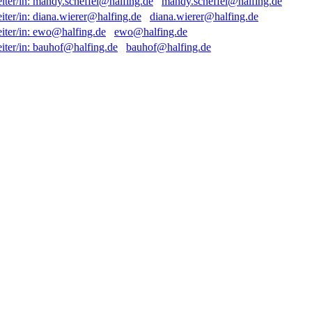
mandy.scheffel@halfing.de
diana.wierer@halfing.de
ewo@halfing.de
bauhof@halfing.de