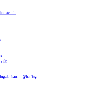
onstett.de
e
de
ng.de
ing.de, bauamt@halfing.de