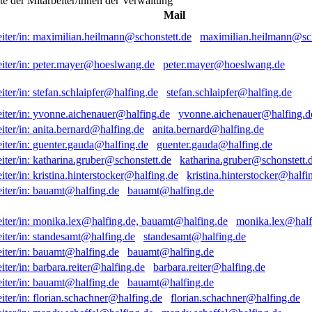
ste der Mitarbeiter/innen der Verwaltung
Mail
maximilian.heilmann@sch
peter.mayer@hoeslwang.de
stefan.schlaipfer@halfing.de
yvonne.aichenauer@halfing.d
anita.bernard@halfing.de
guenter.gauda@halfing.de
katharina.gruber@schonstett.
kristina.hinterstocker@halfi
bauamt@halfing.de
monika.lex@half
standesamt@halfing.de
bauamt@halfing.de
barbara.reiter@halfing.de
bauamt@halfing.de
florian.schachner@halfing.de