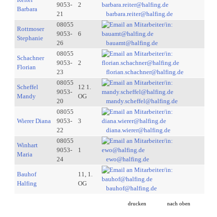
9053-
2
Barbara
21
barbara.reiter@halfing.de
08055
Rottmoser
9053-
6
Stephanie
26
bauamt@halfing.de
08055
Schachner
9053-
2
Florian
23
florian.schachner@halfing.de
08055
Scheffel
12 1.
9053-
Mandy
OG
20
mandy.scheffel@halfing.de
08055
Wierer Diana
9053-
3
22
diana.wierer@halfing.de
08055
Winhart
9053-
1
Maria
24
ewo@halfing.de
Bauhof
11, 1.
Halfing
OG
bauhof@halfing.de
drucken
nach oben