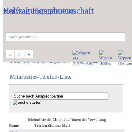
Zum Inhalt
,
zur Navigation
oder
zur Startseite
springen.
suchen
A
A
A
Sie sind hier:
Verwaltungsgemeinschaft
>
Bürgerservice
>
Verwaltung
>
Mitarbeiter
Mitarbeiter-Telefon-Liste
Telefonliste der Mitarbeiter/innen der Verwaltung
Name
Telefon
Zimmer
Mail