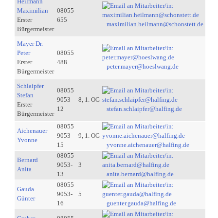
Heilmann
Maximilian
08055
Erster
655
maximilian.heilmann@schonstett.de
Bürgermeister
Mayer Dr.
Peter
08055
Erster
488
peter.mayer@hoeslwang.de
Bürgermeister
Schlaipfer
08055
Stefan
9053-
8, 1. OG
Erster
12
stefan.schlaipfer@halfing.de
Bürgermeister
08055
Aichenauer
9053-
9, 1. OG
Yvonne
15
yvonne.aichenauer@halfing.de
08055
Bernard
9053-
3
Anita
13
anita.bernard@halfing.de
08055
Gauda
9053-
5
Günter
16
guenter.gauda@halfing.de