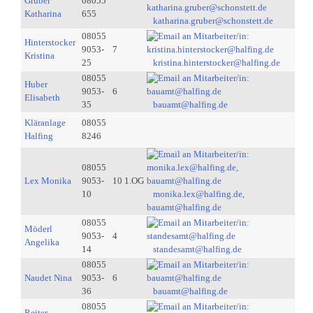
Gruber
08055
Katharina
655
katharina.gruber@schonstett.de
08055
Hinterstocker
9053-
7
Kristina
25
kristina.hinterstocker@halfing.de
08055
Huber
9053-
6
Elisabeth
35
bauamt@halfing.de
Kläranlage
08055
Halfing
8246
08055
Lex Monika
9053-
10 1.OG
10
monika.lex@halfing.de,
bauamt@halfing.de
08055
Möderl
9053-
4
Angelika
14
standesamt@halfing.de
08055
Naudet Nina
9053-
6
36
bauamt@halfing.de
08055
Reiter