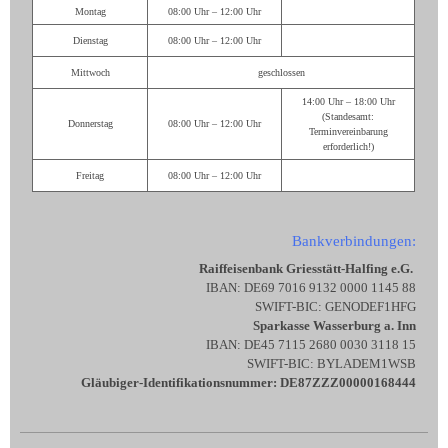
Montag
08:00 Uhr – 12:00 Uhr
Dienstag
08:00 Uhr – 12:00 Uhr
Mittwoch
geschlossen
14:00 Uhr – 18:00 Uhr
(Standesamt:
Donnerstag
08:00 Uhr – 12:00 Uhr
Terminvereinbarung
erforderlich!)
Freitag
08:00 Uhr – 12:00 Uhr
Bankverbindungen:
Raiffeisenbank Griesstätt-Halfing e.G.
IBAN: DE69 7016 9132 0000 1145 88
SWIFT-BIC: GENODEF1HFG
Sparkasse Wasserburg a. Inn
IBAN: DE45 7115 2680 0030 3118 15
SWIFT-BIC: BYLADEM1WSB
Gläubiger-Identifikationsnummer: DE87ZZZ00000168444