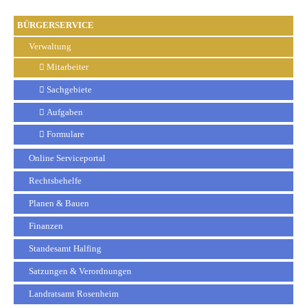
BÜRGERSERVICE
Verwaltung
Mitarbeiter
Sachgebiete
Aufgaben
Formulare
Online Serviceportal
Rechtsbehelfe
Planen & Bauen
Finanzen
Standesamt Halfing
Satzungen & Verordnungen
Landratsamt Rosenheim