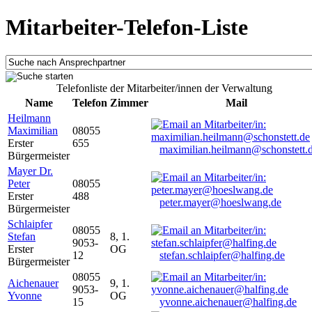
Mitarbeiter-Telefon-Liste
Telefonliste der Mitarbeiter/innen der Verwaltung
Name
Telefon
Zimmer
Mail
Heilmann
Maximilian
08055
Erster
655
maximilian.heilmann@schonstett.
Bürgermeister
Mayer Dr.
Peter
08055
Erster
488
peter.mayer@hoeslwang.de
Bürgermeister
Schlaipfer
08055
Stefan
8, 1.
9053-
Erster
OG
12
stefan.schlaipfer@halfing.de
Bürgermeister
08055
Aichenauer
9, 1.
9053-
Yvonne
OG
15
yvonne.aichenauer@halfing.de