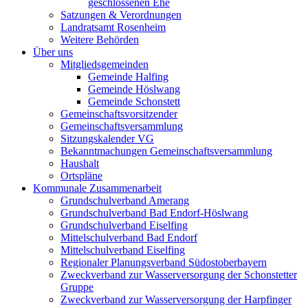
geschlossenen Ehe
Satzungen & Verordnungen
Landratsamt Rosenheim
Weitere Behörden
Über uns
Mitgliedsgemeinden
Gemeinde Halfing
Gemeinde Höslwang
Gemeinde Schonstett
Gemeinschaftsvorsitzender
Gemeinschaftsversammlung
Sitzungskalender VG
Bekanntmachungen Gemeinschaftsversammlung
Haushalt
Ortspläne
Kommunale Zusammenarbeit
Grundschulverband Amerang
Grundschulverband Bad Endorf-Höslwang
Grundschulverband Eiselfing
Mittelschulverband Bad Endorf
Mittelschulverband Eiselfing
Regionaler Planungsverband Südostoberbayern
Zweckverband zur Wasserversorgung der Schonstetter
Gruppe
Zweckverband zur Wasserversorgung der Harpfinger