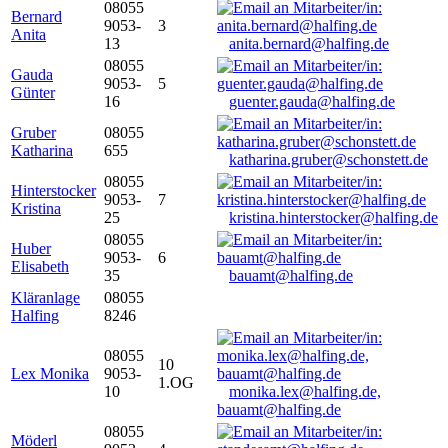
08055
Bernard
9053-
3
Anita
13
anita.bernard@halfing.de
08055
Gauda
9053-
5
Günter
16
guenter.gauda@halfing.de
Gruber
08055
Katharina
655
katharina.gruber@schonstett.de
08055
Hinterstocker
9053-
7
Kristina
25
kristina.hinterstocker@halfing.de
08055
Huber
9053-
6
Elisabeth
35
bauamt@halfing.de
Kläranlage
08055
Halfing
8246
08055
10
Lex Monika
9053-
1.OG
10
monika.lex@halfing.de,
bauamt@halfing.de
08055
Möderl