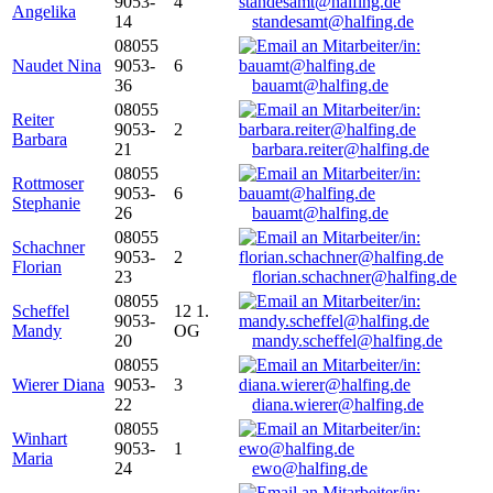
9053-
4
Angelika
14
standesamt@halfing.de
08055
Naudet Nina
9053-
6
36
bauamt@halfing.de
08055
Reiter
9053-
2
Barbara
21
barbara.reiter@halfing.de
08055
Rottmoser
9053-
6
Stephanie
26
bauamt@halfing.de
08055
Schachner
9053-
2
Florian
23
florian.schachner@halfing.de
08055
Scheffel
12 1.
9053-
Mandy
OG
20
mandy.scheffel@halfing.de
08055
Wierer Diana
9053-
3
22
diana.wierer@halfing.de
08055
Winhart
9053-
1
Maria
24
ewo@halfing.de