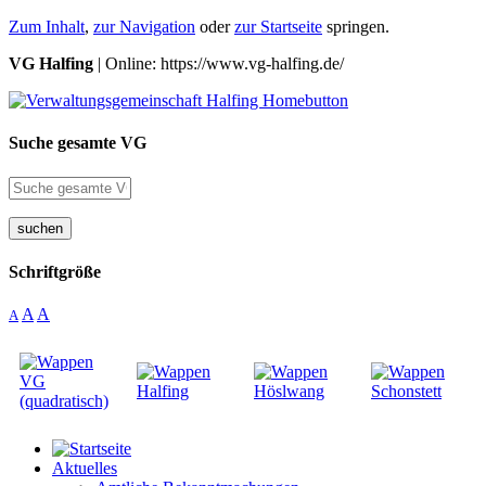
Zum Inhalt
,
zur Navigation
oder
zur Startseite
springen.
VG Halfing
| Online: https://www.vg-halfing.de/
Suche gesamte VG
suchen
Schriftgröße
A
A
A
Aktuelles