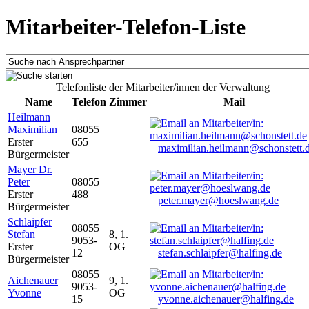
Mitarbeiter-Telefon-Liste
Telefonliste der Mitarbeiter/innen der Verwaltung
Name
Telefon
Zimmer
Mail
Heilmann
Maximilian
08055
Erster
655
maximilian.heilmann@schonstett.
Bürgermeister
Mayer Dr.
Peter
08055
Erster
488
peter.mayer@hoeslwang.de
Bürgermeister
Schlaipfer
08055
Stefan
8, 1.
9053-
Erster
OG
12
stefan.schlaipfer@halfing.de
Bürgermeister
08055
Aichenauer
9, 1.
9053-
Yvonne
OG
15
yvonne.aichenauer@halfing.de