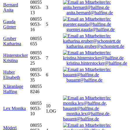
08055
Bernard
9053-
3
Anita
13
anita.bernard@halfing.de
08055
Gauda
9053-
5
Günter
16
guenter.gauda@halfing.de
Gruber
08055
Katharina
655
katharina.gruber@schonstett.de
08055
Hinterstocker
9053-
7
Kristina
25
kristina.hinterstocker@halfing.de
08055
Huber
9053-
6
Elisabeth
35
bauamt@halfing.de
Kläranlage
08055
Halfing
8246
08055
10
Lex Monika
9053-
1.OG
10
monika.lex@halfing.de,
bauamt@halfing.de
08055
Möderl