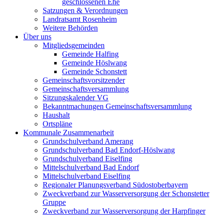
geschlossenen Ehe
Satzungen & Verordnungen
Landratsamt Rosenheim
Weitere Behörden
Über uns
Mitgliedsgemeinden
Gemeinde Halfing
Gemeinde Höslwang
Gemeinde Schonstett
Gemeinschaftsvorsitzender
Gemeinschaftsversammlung
Sitzungskalender VG
Bekanntmachungen Gemeinschaftsversammlung
Haushalt
Ortspläne
Kommunale Zusammenarbeit
Grundschulverband Amerang
Grundschulverband Bad Endorf-Höslwang
Grundschulverband Eiselfing
Mittelschulverband Bad Endorf
Mittelschulverband Eiselfing
Regionaler Planungsverband Südostoberbayern
Zweckverband zur Wasserversorgung der Schonstetter
Gruppe
Zweckverband zur Wasserversorgung der Harpfinger