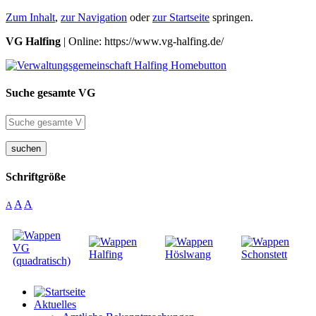
Zum Inhalt
,
zur Navigation
oder
zur Startseite
springen.
VG Halfing
| Online: https://www.vg-halfing.de/
Suche gesamte VG
suchen
Schriftgröße
A
A
A
Aktuelles