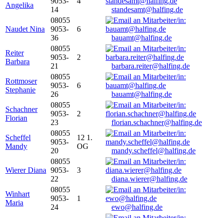
9053-
4
Angelika
14
standesamt@halfing.de
08055
Naudet Nina
9053-
6
36
bauamt@halfing.de
08055
Reiter
9053-
2
Barbara
21
barbara.reiter@halfing.de
08055
Rottmoser
9053-
6
Stephanie
26
bauamt@halfing.de
08055
Schachner
9053-
2
Florian
23
florian.schachner@halfing.de
08055
Scheffel
12 1.
9053-
Mandy
OG
20
mandy.scheffel@halfing.de
08055
Wierer Diana
9053-
3
22
diana.wierer@halfing.de
08055
Winhart
9053-
1
Maria
24
ewo@halfing.de