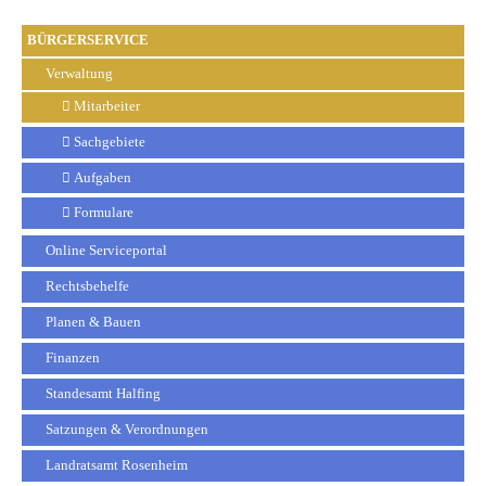
BÜRGERSERVICE
Verwaltung
Mitarbeiter
Sachgebiete
Aufgaben
Formulare
Online Serviceportal
Rechtsbehelfe
Planen & Bauen
Finanzen
Standesamt Halfing
Satzungen & Verordnungen
Landratsamt Rosenheim