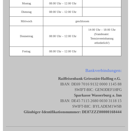
Montag
08:00 Uhr – 12:00 Uhr
Dienstag
08:00 Uhr – 12:00 Uhr
Mittwoch
geschlossen
14:00 Uhr – 18:00 Uhr
(Standesamt:
Donnerstag
08:00 Uhr – 12:00 Uhr
Terminvereinbarung
erforderlich!)
Freitag
08:00 Uhr – 12:00 Uhr
Bankverbindungen:
Raiffeisenbank Griesstätt-Halfing e.G.
IBAN: DE69 7016 9132 0000 1145 88
SWIFT-BIC: GENODEF1HFG
Sparkasse Wasserburg a. Inn
IBAN: DE45 7115 2680 0030 3118 15
SWIFT-BIC: BYLADEM1WSB
Gläubiger-Identifikationsnummer: DE87ZZZ00000168444