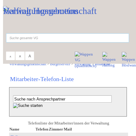
Zum Inhalt
,
zur Navigation
oder
zur Startseite
springen.
suchen
A
A
A
Sie sind hier:
Verwaltungsgemeinschaft
>
Bürgerservice
>
Verwaltung
>
Mitarbeiter
Mitarbeiter-Telefon-Liste
Telefonliste der Mitarbeiter/innen der Verwaltung
Name
Telefon
Zimmer
Mail