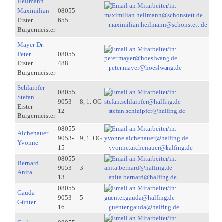
Heilmann
Maximilian
08055
Erster
655
maximilian.heilmann@schonstett.de
Bürgermeister
Mayer Dr.
Peter
08055
Erster
488
peter.mayer@hoeslwang.de
Bürgermeister
Schlaipfer
08055
Stefan
9053-
8, 1. OG
Erster
12
stefan.schlaipfer@halfing.de
Bürgermeister
08055
Aichenauer
9053-
9, 1. OG
Yvonne
15
yvonne.aichenauer@halfing.de
08055
Bernard
9053-
3
Anita
13
anita.bernard@halfing.de
08055
Gauda
9053-
5
Günter
16
guenter.gauda@halfing.de