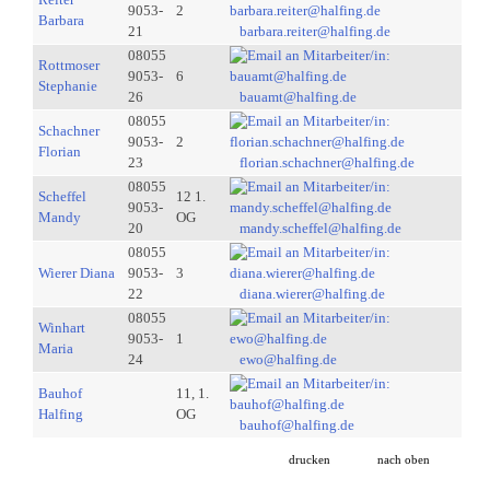
9053-
2
Barbara
21
barbara.reiter@halfing.de
08055
Rottmoser
9053-
6
Stephanie
26
bauamt@halfing.de
08055
Schachner
9053-
2
Florian
23
florian.schachner@halfing.de
08055
Scheffel
12 1.
9053-
Mandy
OG
20
mandy.scheffel@halfing.de
08055
Wierer Diana
9053-
3
22
diana.wierer@halfing.de
08055
Winhart
9053-
1
Maria
24
ewo@halfing.de
Bauhof
11, 1.
Halfing
OG
bauhof@halfing.de
drucken
nach oben