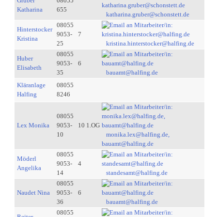
Gruber
08055
Katharina
655
katharina.gruber@schonstett.de
08055
Hinterstocker
9053-
7
Kristina
25
kristina.hinterstocker@halfing.de
08055
Huber
9053-
6
Elisabeth
35
bauamt@halfing.de
Kläranlage
08055
Halfing
8246
08055
Lex Monika
9053-
10 1.OG
10
monika.lex@halfing.de,
bauamt@halfing.de
08055
Möderl
9053-
4
Angelika
14
standesamt@halfing.de
08055
Naudet Nina
9053-
6
36
bauamt@halfing.de
08055
Reiter