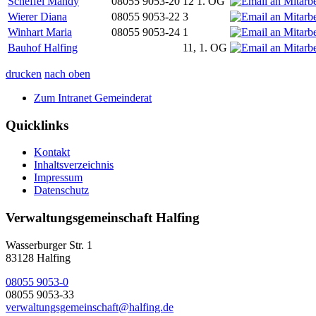
Scheffel Mandy
08055 9053-20
12 1. OG
Wierer Diana
08055 9053-22
3
Winhart Maria
08055 9053-24
1
Bauhof Halfing
11, 1. OG
drucken
nach oben
Zum Intranet Gemeinderat
Quicklinks
Kontakt
Inhaltsverzeichnis
Impressum
Datenschutz
Verwaltungsgemeinschaft Halfing
Wasserburger Str. 1
83128 Halfing
08055 9053-0
08055 9053-33
verwaltungsgemeinschaft@halfing.de