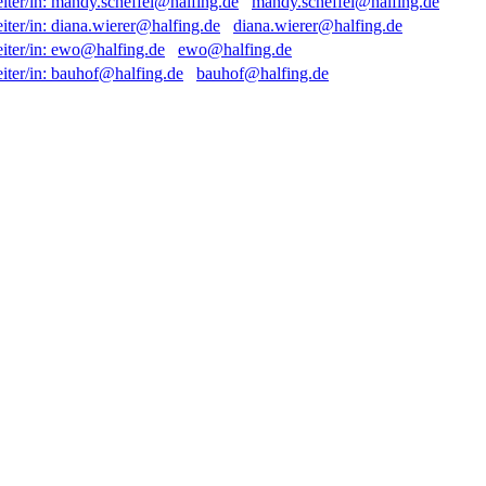
mandy.scheffel@halfing.de
diana.wierer@halfing.de
ewo@halfing.de
bauhof@halfing.de