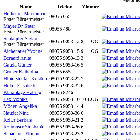
Telefonli
Name
Telefon
Zimmer
Heilmann Maximilian
08055 655
Erster Bürgermeister
Mayer Dr. Peter
08055 488
Erster Bürgermeister
Schlaipfer Stefan
08055 9053-12
8, 1. OG
Erster Bürgermeister
Aichenauer Yvonne
08055 9053-15
9, 1. OG
Bernard Anita
08055 9053-13
3
Gauda Günter
08055 9053-16
5
Gruber Katharina
08055 655
Hinterstocker Kristina
08055 9053-25
7
Huber Elisabeth
08055 9053-35
6
Kläranlage Halfing
08055 8246
Lex Monika
08055 9053-10
10 1.OG
Möderl Angelika
08055 9053-14
4
Naudet Nina
08055 9053-36
6
Reiter Barbara
08055 9053-21
2
Rottmoser Stephanie
08055 9053-26
6
Schachner Florian
08055 9053-23
2