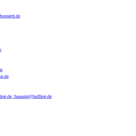
onstett.de
e
de
ng.de
ing.de, bauamt@halfing.de