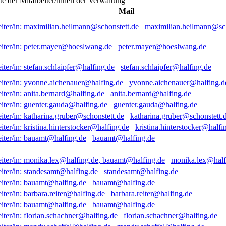
ste der Mitarbeiter/innen der Verwaltung
Mail
maximilian.heilmann@sch
peter.mayer@hoeslwang.de
stefan.schlaipfer@halfing.de
yvonne.aichenauer@halfing.d
anita.bernard@halfing.de
guenter.gauda@halfing.de
katharina.gruber@schonstett.
kristina.hinterstocker@halfi
bauamt@halfing.de
monika.lex@half
standesamt@halfing.de
bauamt@halfing.de
barbara.reiter@halfing.de
bauamt@halfing.de
florian.schachner@halfing.de