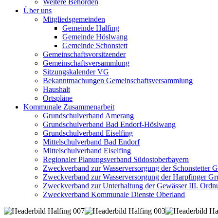
Weitere Behörden
Über uns
Mitgliedsgemeinden
Gemeinde Halfing
Gemeinde Höslwang
Gemeinde Schonstett
Gemeinschaftsvorsitzender
Gemeinschaftsversammlung
Sitzungskalender VG
Bekanntmachungen Gemeinschaftsversammlung
Haushalt
Ortspläne
Kommunale Zusammenarbeit
Grundschulverband Amerang
Grundschulverband Bad Endorf-Höslwang
Grundschulverband Eiselfing
Mittelschulverband Bad Endorf
Mittelschulverband Eiselfing
Regionaler Planungsverband Südostoberbayern
Zweckverband zur Wasserversorgung der Schonstetter 
Zweckverband zur Wasserversorgung der Harpfinger Gr
Zweckverband zur Unterhaltung der Gewässer III. Ordnu
Zweckverband Kommunale Dienste Oberland