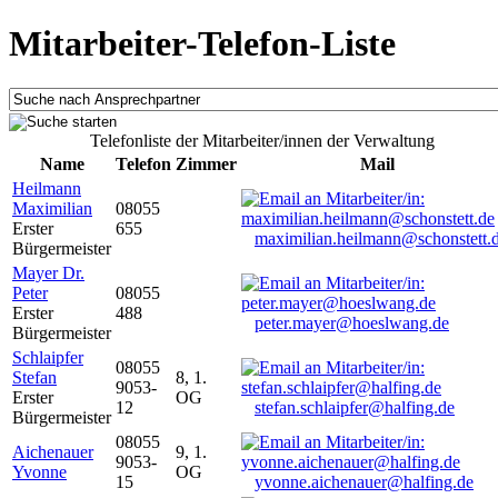
Mitarbeiter-Telefon-Liste
Telefonliste der Mitarbeiter/innen der Verwaltung
Name
Telefon
Zimmer
Mail
Heilmann
Maximilian
08055
Erster
655
maximilian.heilmann@schonstett.
Bürgermeister
Mayer Dr.
Peter
08055
Erster
488
peter.mayer@hoeslwang.de
Bürgermeister
Schlaipfer
08055
Stefan
8, 1.
9053-
Erster
OG
12
stefan.schlaipfer@halfing.de
Bürgermeister
08055
Aichenauer
9, 1.
9053-
Yvonne
OG
15
yvonne.aichenauer@halfing.de