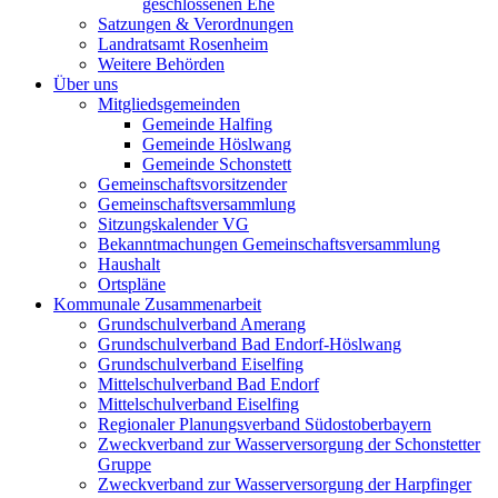
geschlossenen Ehe
Satzungen & Verordnungen
Landratsamt Rosenheim
Weitere Behörden
Über uns
Mitgliedsgemeinden
Gemeinde Halfing
Gemeinde Höslwang
Gemeinde Schonstett
Gemeinschaftsvorsitzender
Gemeinschaftsversammlung
Sitzungskalender VG
Bekanntmachungen Gemeinschaftsversammlung
Haushalt
Ortspläne
Kommunale Zusammenarbeit
Grundschulverband Amerang
Grundschulverband Bad Endorf-Höslwang
Grundschulverband Eiselfing
Mittelschulverband Bad Endorf
Mittelschulverband Eiselfing
Regionaler Planungsverband Südostoberbayern
Zweckverband zur Wasserversorgung der Schonstetter
Gruppe
Zweckverband zur Wasserversorgung der Harpfinger