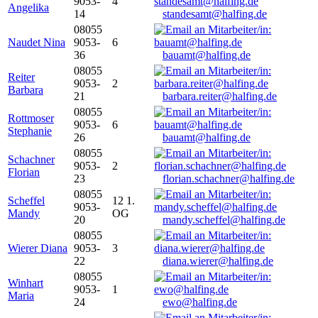
9053-
4
Angelika
14
standesamt@halfing.de
08055
Naudet Nina
9053-
6
36
bauamt@halfing.de
08055
Reiter
9053-
2
Barbara
21
barbara.reiter@halfing.de
08055
Rottmoser
9053-
6
Stephanie
26
bauamt@halfing.de
08055
Schachner
9053-
2
Florian
23
florian.schachner@halfing.de
08055
Scheffel
12 1.
9053-
Mandy
OG
20
mandy.scheffel@halfing.de
08055
Wierer Diana
9053-
3
22
diana.wierer@halfing.de
08055
Winhart
9053-
1
Maria
24
ewo@halfing.de