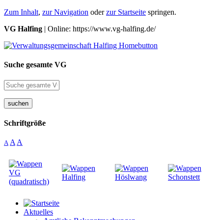
Zum Inhalt
,
zur Navigation
oder
zur Startseite
springen.
VG Halfing
| Online: https://www.vg-halfing.de/
Suche gesamte VG
suchen
Schriftgröße
A
A
A
Aktuelles