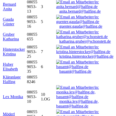
08055
Bernard
9053-
3
Anita
13
anita.bernard@halfing.de
08055
Gauda
9053-
5
Günter
16
guenter.gauda@halfing.de
Gruber
08055
Katharina
655
katharina.gruber@schonstett.de
08055
Hinterstocker
9053-
7
Kristina
25
kristina.hinterstocker@halfing.de
08055
Huber
9053-
6
Elisabeth
35
bauamt@halfing.de
Kläranlage
08055
Halfing
8246
08055
10
Lex Monika
9053-
1.OG
10
monika.lex@halfing.de,
bauamt@halfing.de
08055
Möderl