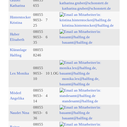
Gruber
08055
Katharina
655
katharina.gruber@schonstett.de
08055
Hinterstocker
9053-
7
Kristina
25
kristina.hinterstocker@halfing.de
08055
Huber
9053-
6
Elisabeth
35
bauamt@halfing.de
Kläranlage
08055
Halfing
8246
08055
Lex Monika
9053-
10 1.OG
10
monika.lex@halfing.de,
bauamt@halfing.de
08055
Möderl
9053-
4
Angelika
14
standesamt@halfing.de
08055
Naudet Nina
9053-
6
36
bauamt@halfing.de
08055
Reiter