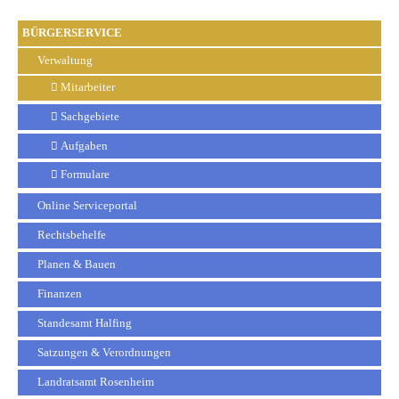
BÜRGERSERVICE
Verwaltung
Mitarbeiter
Sachgebiete
Aufgaben
Formulare
Online Serviceportal
Rechtsbehelfe
Planen & Bauen
Finanzen
Standesamt Halfing
Satzungen & Verordnungen
Landratsamt Rosenheim