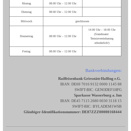
Montag
08:00 Uhr – 12:00 Uhr
Dienstag
08:00 Uhr – 12:00 Uhr
Mittwoch
geschlossen
14:00 Uhr – 18:00 Uhr
(Standesamt:
Donnerstag
08:00 Uhr – 12:00 Uhr
Terminvereinbarung
erforderlich!)
Freitag
08:00 Uhr – 12:00 Uhr
Bankverbindungen:
Raiffeisenbank Griesstätt-Halfing e.G.
IBAN: DE69 7016 9132 0000 1145 88
SWIFT-BIC: GENODEF1HFG
Sparkasse Wasserburg a. Inn
IBAN: DE45 7115 2680 0030 3118 15
SWIFT-BIC: BYLADEM1WSB
Gläubiger-Identifikationsnummer: DE87ZZZ00000168444