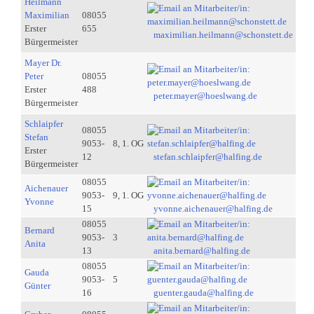
Heilmann
Maximilian
08055
Erster
655
maximilian.heilmann@schonstett.de
Bürgermeister
Mayer Dr.
Peter
08055
Erster
488
peter.mayer@hoeslwang.de
Bürgermeister
Schlaipfer
08055
Stefan
9053-
8, 1. OG
Erster
12
stefan.schlaipfer@halfing.de
Bürgermeister
08055
Aichenauer
9053-
9, 1. OG
Yvonne
15
yvonne.aichenauer@halfing.de
08055
Bernard
9053-
3
Anita
13
anita.bernard@halfing.de
08055
Gauda
9053-
5
Günter
16
guenter.gauda@halfing.de