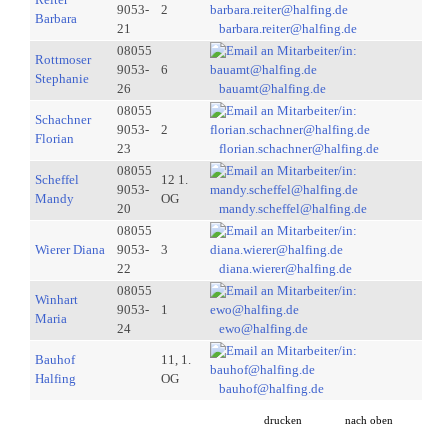
9053-
2
Barbara
21
barbara.reiter@halfing.de
08055
Rottmoser
9053-
6
Stephanie
26
bauamt@halfing.de
08055
Schachner
9053-
2
Florian
23
florian.schachner@halfing.de
08055
Scheffel
12 1.
9053-
Mandy
OG
20
mandy.scheffel@halfing.de
08055
Wierer Diana
9053-
3
22
diana.wierer@halfing.de
08055
Winhart
9053-
1
Maria
24
ewo@halfing.de
Bauhof
11, 1.
Halfing
OG
bauhof@halfing.de
drucken
nach oben