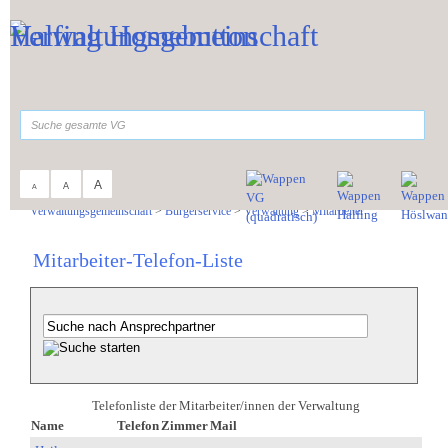
Zum Inhalt
,
zur Navigation
oder
zur Startseite
springen.
suchen
A
A
A
Sie sind hier:
Verwaltungsgemeinschaft
>
Bürgerservice
>
Verwaltung
>
Mitarbeiter
Mitarbeiter-Telefon-Liste
Telefonliste der Mitarbeiter/innen der Verwaltung
Name
Telefon
Zimmer
Mail