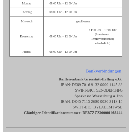
Montag
08:00 Uhr – 12:00 Uhr
Dienstag
08:00 Uhr – 12:00 Uhr
Mittwoch
geschlossen
14:00 Uhr – 18:00 Uhr
(Standesamt:
Donnerstag
08:00 Uhr – 12:00 Uhr
Terminvereinbarung
erforderlich!)
Freitag
08:00 Uhr – 12:00 Uhr
Bankverbindungen:
Raiffeisenbank Griesstätt-Halfing e.G.
IBAN: DE69 7016 9132 0000 1145 88
SWIFT-BIC: GENODEF1HFG
Sparkasse Wasserburg a. Inn
IBAN: DE45 7115 2680 0030 3118 15
SWIFT-BIC: BYLADEM1WSB
Gläubiger-Identifikationsnummer: DE87ZZZ00000168444