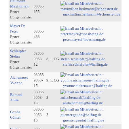
Heilmann
Maximilian
08055
Erster
655
maximilian.heilmann@schonstett.de
Bürgermeister
Mayer Dr.
Peter
08055
Erster
488
peter.mayer@hoeslwang.de
Bürgermeister
Schlaipfer
08055
Stefan
9053-
8, 1. OG
Erster
12
stefan.schlaipfer@halfing.de
Bürgermeister
08055
Aichenauer
9053-
9, 1. OG
Yvonne
15
yvonne.aichenauer@halfing.de
08055
Bernard
9053-
3
Anita
13
anita.bernard@halfing.de
08055
Gauda
9053-
5
Günter
16
guenter.gauda@halfing.de