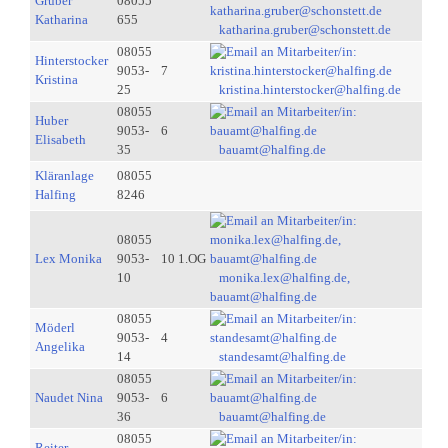
Gruber
08055
Katharina
655
katharina.gruber@schonstett.de
08055
Hinterstocker
9053-
7
Kristina
25
kristina.hinterstocker@halfing.de
08055
Huber
9053-
6
Elisabeth
35
bauamt@halfing.de
Kläranlage
08055
Halfing
8246
08055
Lex Monika
9053-
10 1.OG
10
monika.lex@halfing.de,
bauamt@halfing.de
08055
Möderl
9053-
4
Angelika
14
standesamt@halfing.de
08055
Naudet Nina
9053-
6
36
bauamt@halfing.de
08055
Reiter