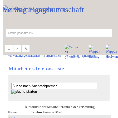
Zum Inhalt
,
zur Navigation
oder
zur Startseite
springen.
suchen
A
A
A
Sie sind hier:
Verwaltungsgemeinschaft
>
Bürgerservice
>
Verwaltung
>
Mitarbeiter
Mitarbeiter-Telefon-Liste
Telefonliste der Mitarbeiter/innen der Verwaltung
Name
Telefon
Zimmer
Mail