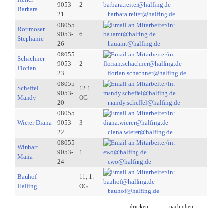
9053-
2
Barbara
21
barbara.reiter@halfing.de
08055
Rottmoser
9053-
6
Stephanie
26
bauamt@halfing.de
08055
Schachner
9053-
2
Florian
23
florian.schachner@halfing.de
08055
Scheffel
12 1.
9053-
Mandy
OG
20
mandy.scheffel@halfing.de
08055
Wierer Diana
9053-
3
22
diana.wierer@halfing.de
08055
Winhart
9053-
1
Maria
24
ewo@halfing.de
Bauhof
11, 1.
Halfing
OG
bauhof@halfing.de
drucken
nach oben