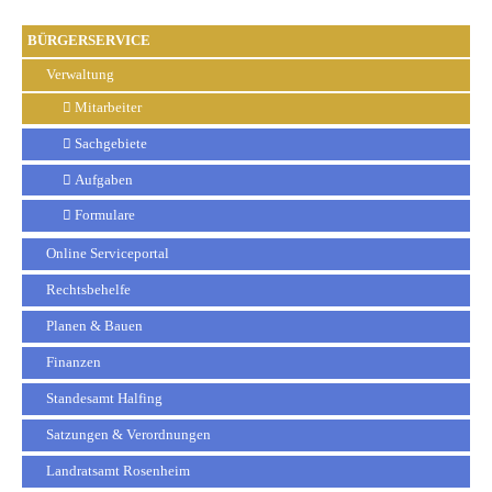
BÜRGERSERVICE
Verwaltung
Mitarbeiter
Sachgebiete
Aufgaben
Formulare
Online Serviceportal
Rechtsbehelfe
Planen & Bauen
Finanzen
Standesamt Halfing
Satzungen & Verordnungen
Landratsamt Rosenheim