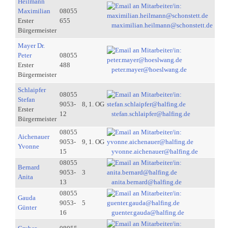
Heilmann
Maximilian
08055
Erster
655
maximilian.heilmann@schonstett.de
Bürgermeister
Mayer Dr.
Peter
08055
Erster
488
peter.mayer@hoeslwang.de
Bürgermeister
Schlaipfer
08055
Stefan
9053-
8, 1. OG
Erster
12
stefan.schlaipfer@halfing.de
Bürgermeister
08055
Aichenauer
9053-
9, 1. OG
Yvonne
15
yvonne.aichenauer@halfing.de
08055
Bernard
9053-
3
Anita
13
anita.bernard@halfing.de
08055
Gauda
9053-
5
Günter
16
guenter.gauda@halfing.de