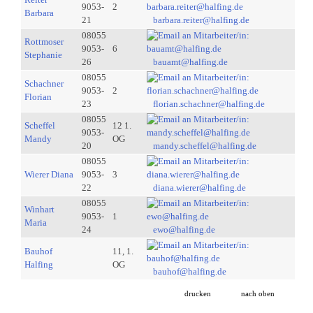
9053-
2
Barbara
21
barbara.reiter@halfing.de
08055
Rottmoser
9053-
6
Stephanie
26
bauamt@halfing.de
08055
Schachner
9053-
2
Florian
23
florian.schachner@halfing.de
08055
Scheffel
12 1.
9053-
Mandy
OG
20
mandy.scheffel@halfing.de
08055
Wierer Diana
9053-
3
22
diana.wierer@halfing.de
08055
Winhart
9053-
1
Maria
24
ewo@halfing.de
Bauhof
11, 1.
Halfing
OG
bauhof@halfing.de
drucken
nach oben