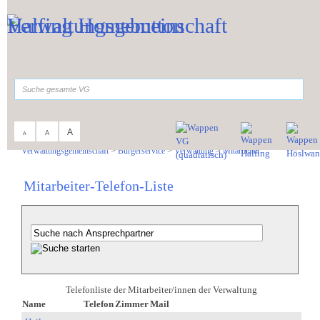
Zum Inhalt
,
zur Navigation
oder
zur Startseite
springen.
suchen
A
A
A
Sie sind hier:
Verwaltungsgemeinschaft
>
Bürgerservice
>
Verwaltung
>
Mitarbeiter
Mitarbeiter-Telefon-Liste
Telefonliste der Mitarbeiter/innen der Verwaltung
Name
Telefon
Zimmer
Mail