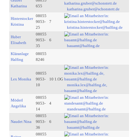
Gruber
08055
Katharina
655
katharina.gruber@schonstett.de
08055
Hinterstocker
9053-
7
Kristina
25
kristina.hinterstocker@halfing.de
08055
Huber
9053-
6
Elisabeth
35
bauamt@halfing.de
Kläranlage
08055
Halfing
8246
08055
Lex Monika
9053-
10 1.OG
10
monika.lex@halfing.de,
bauamt@halfing.de
08055
Möderl
9053-
4
Angelika
14
standesamt@halfing.de
08055
Naudet Nina
9053-
6
36
bauamt@halfing.de
08055
Reiter