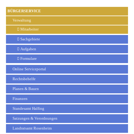
BÜRGERSERVICE
Verwaltung
Mitarbeiter
Sachgebiete
Aufgaben
Formulare
Online Serviceportal
Rechtsbehelfe
Planen & Bauen
Finanzen
Standesamt Halfing
Satzungen & Verordnungen
Landratsamt Rosenheim