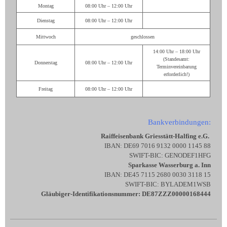
Montag
08:00 Uhr – 12:00 Uhr
Dienstag
08:00 Uhr – 12:00 Uhr
Mittwoch
geschlossen
14:00 Uhr – 18:00 Uhr
(Standesamt:
Donnerstag
08:00 Uhr – 12:00 Uhr
Terminvereinbarung
erforderlich!)
Freitag
08:00 Uhr – 12:00 Uhr
Bankverbindungen:
Raiffeisenbank Griesstätt-Halfing e.G.
IBAN: DE69 7016 9132 0000 1145 88
SWIFT-BIC: GENODEF1HFG
Sparkasse Wasserburg a. Inn
IBAN: DE45 7115 2680 0030 3118 15
SWIFT-BIC: BYLADEM1WSB
Gläubiger-Identifikationsnummer: DE87ZZZ00000168444