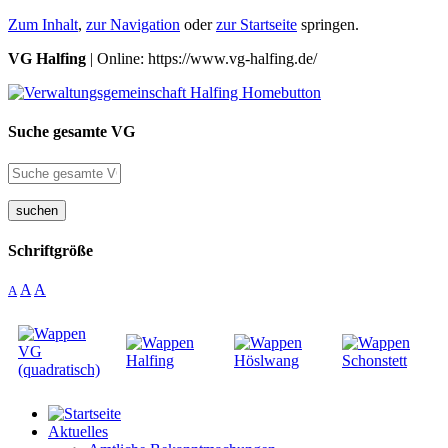
Zum Inhalt
,
zur Navigation
oder
zur Startseite
springen.
VG Halfing
| Online: https://www.vg-halfing.de/
Suche gesamte VG
suchen
Schriftgröße
A
A
A
Aktuelles