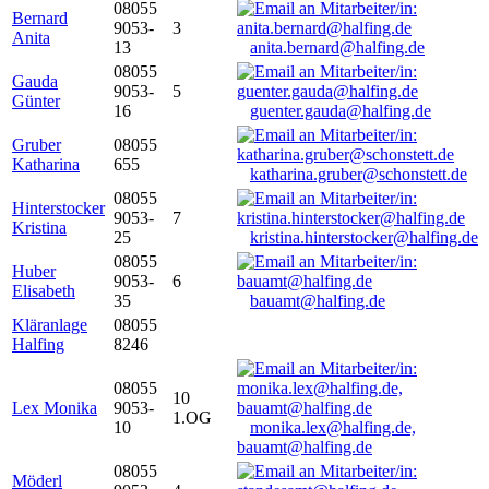
08055
Bernard
9053-
3
Anita
13
anita.bernard@halfing.de
08055
Gauda
9053-
5
Günter
16
guenter.gauda@halfing.de
Gruber
08055
Katharina
655
katharina.gruber@schonstett.de
08055
Hinterstocker
9053-
7
Kristina
25
kristina.hinterstocker@halfing.de
08055
Huber
9053-
6
Elisabeth
35
bauamt@halfing.de
Kläranlage
08055
Halfing
8246
08055
10
Lex Monika
9053-
1.OG
10
monika.lex@halfing.de,
bauamt@halfing.de
08055
Möderl