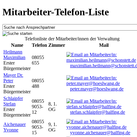
Mitarbeiter-Telefon-Liste
Telefonliste der Mitarbeiter/innen der Verwaltung
Name
Telefon
Zimmer
Mail
Heilmann
Maximilian
08055
Erster
655
maximilian.heilmann@schonstett.
Bürgermeister
Mayer Dr.
Peter
08055
Erster
488
peter.mayer@hoeslwang.de
Bürgermeister
Schlaipfer
08055
Stefan
8, 1.
9053-
Erster
OG
12
stefan.schlaipfer@halfing.de
Bürgermeister
08055
Aichenauer
9, 1.
9053-
Yvonne
OG
15
yvonne.aichenauer@halfing.de