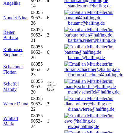
9053-
4
Angelika
14
standesamt@halfing.de
08055
Naudet Nina
9053-
6
36
bauamt@halfing.de
08055
Reiter
9053-
2
Barbara
21
barbara.reiter@halfing.de
08055
Rottmoser
9053-
6
Stephanie
26
bauamt@halfing.de
08055
Schachner
9053-
2
Florian
23
florian.schachner@halfing.de
08055
Scheffel
12 1.
9053-
Mandy
OG
20
mandy.scheffel@halfing.de
08055
Wierer Diana
9053-
3
22
diana.wierer@halfing.de
08055
Winhart
9053-
1
Maria
24
ewo@halfing.de