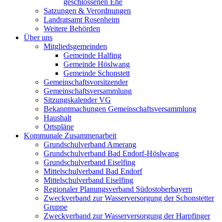
geschlossenen Ehe
Satzungen & Verordnungen
Landratsamt Rosenheim
Weitere Behörden
Über uns
Mitgliedsgemeinden
Gemeinde Halfing
Gemeinde Höslwang
Gemeinde Schonstett
Gemeinschaftsvorsitzender
Gemeinschaftsversammlung
Sitzungskalender VG
Bekanntmachungen Gemeinschaftsversammlung
Haushalt
Ortspläne
Kommunale Zusammenarbeit
Grundschulverband Amerang
Grundschulverband Bad Endorf-Höslwang
Grundschulverband Eiselfing
Mittelschulverband Bad Endorf
Mittelschulverband Eiselfing
Regionaler Planungsverband Südostoberbayern
Zweckverband zur Wasserversorgung der Schonstetter
Gruppe
Zweckverband zur Wasserversorgung der Harpfinger