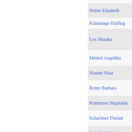
Huber Elisabeth
Kläranlage Halfing
Lex Monika
Möderl Angelika
Naudet Nina
Reiter Barbara
Rottmoser Stephanie
Schachner Florian