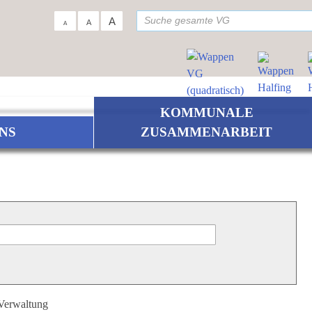
su
A
A
A
KOMMUNALE
NS
ZUSAMMENARBEIT
 Verwaltung