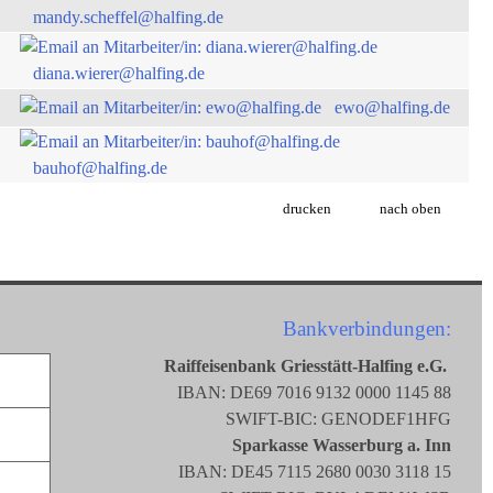
mandy.scheffel@halfing.de
diana.wierer@halfing.de
ewo@halfing.de
bauhof@halfing.de
drucken
nach oben
Bankverbindungen:
Raiffeisenbank Griesstätt-Halfing e.G.
IBAN: DE69 7016 9132 0000 1145 88
SWIFT-BIC: GENODEF1HFG
Sparkasse Wasserburg a. Inn
IBAN: DE45 7115 2680 0030 3118 15