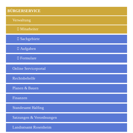
BÜRGERSERVICE
Verwaltung
Mitarbeiter
Sachgebiete
Aufgaben
Formulare
Online Serviceportal
Rechtsbehelfe
Planen & Bauen
Finanzen
Standesamt Halfing
Satzungen & Verordnungen
Landratsamt Rosenheim