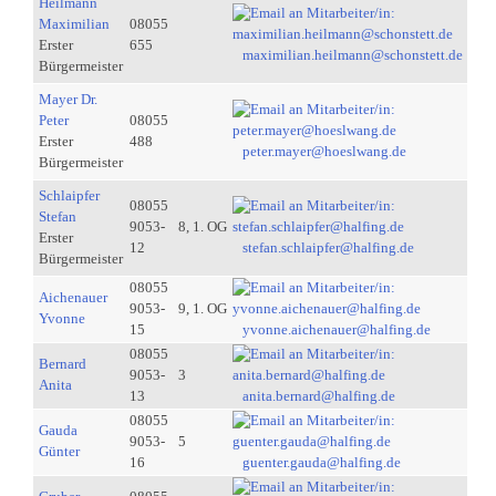
Heilmann
Maximilian
08055
Erster
655
maximilian.heilmann@schonstett.de
Bürgermeister
Mayer Dr.
Peter
08055
Erster
488
peter.mayer@hoeslwang.de
Bürgermeister
Schlaipfer
08055
Stefan
9053-
8, 1. OG
Erster
12
stefan.schlaipfer@halfing.de
Bürgermeister
08055
Aichenauer
9053-
9, 1. OG
Yvonne
15
yvonne.aichenauer@halfing.de
08055
Bernard
9053-
3
Anita
13
anita.bernard@halfing.de
08055
Gauda
9053-
5
Günter
16
guenter.gauda@halfing.de