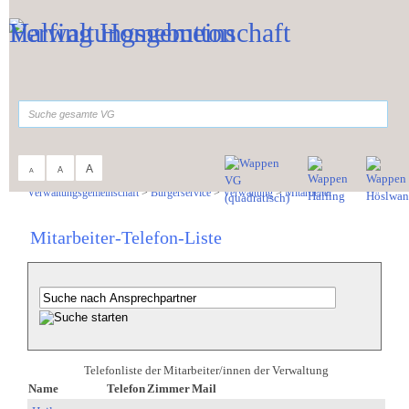
Zum Inhalt
,
zur Navigation
oder
zur Startseite
springen.
suchen
A
A
A
Sie sind hier:
Verwaltungsgemeinschaft
>
Bürgerservice
>
Verwaltung
>
Mitarbeiter
Mitarbeiter-Telefon-Liste
Telefonliste der Mitarbeiter/innen der Verwaltung
Name
Telefon
Zimmer
Mail