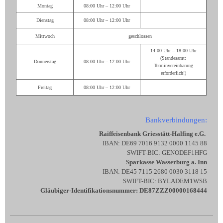
Montag
08:00 Uhr – 12:00 Uhr
Dienstag
08:00 Uhr – 12:00 Uhr
Mittwoch
geschlossen
14:00 Uhr – 18:00 Uhr
(Standesamt:
Donnerstag
08:00 Uhr – 12:00 Uhr
Terminvereinbarung
erforderlich!)
Freitag
08:00 Uhr – 12:00 Uhr
Bankverbindungen:
Raiffeisenbank Griesstätt-Halfing e.G.
IBAN: DE69 7016 9132 0000 1145 88
SWIFT-BIC: GENODEF1HFG
Sparkasse Wasserburg a. Inn
IBAN: DE45 7115 2680 0030 3118 15
SWIFT-BIC: BYLADEM1WSB
Gläubiger-Identifikationsnummer: DE87ZZZ00000168444