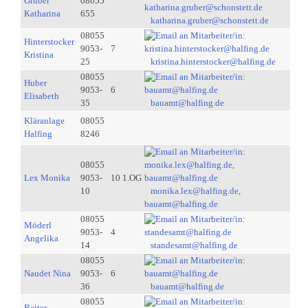
Gruber
08055
Katharina
655
katharina.gruber@schonstett.de
08055
Hinterstocker
9053-
7
Kristina
25
kristina.hinterstocker@halfing.de
08055
Huber
9053-
6
Elisabeth
35
bauamt@halfing.de
Kläranlage
08055
Halfing
8246
08055
Lex Monika
9053-
10 1.OG
10
monika.lex@halfing.de,
bauamt@halfing.de
08055
Möderl
9053-
4
Angelika
14
standesamt@halfing.de
08055
Naudet Nina
9053-
6
36
bauamt@halfing.de
08055
Reiter