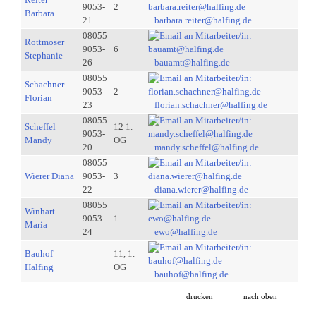
9053-
2
Barbara
21
barbara.reiter@halfing.de
08055
Rottmoser
9053-
6
Stephanie
26
bauamt@halfing.de
08055
Schachner
9053-
2
Florian
23
florian.schachner@halfing.de
08055
Scheffel
12 1.
9053-
Mandy
OG
20
mandy.scheffel@halfing.de
08055
Wierer Diana
9053-
3
22
diana.wierer@halfing.de
08055
Winhart
9053-
1
Maria
24
ewo@halfing.de
Bauhof
11, 1.
Halfing
OG
bauhof@halfing.de
drucken
nach oben