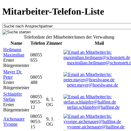
Mitarbeiter-Telefon-Liste
Telefonliste der Mitarbeiter/innen der Verwaltung
Name
Telefon
Zimmer
Mail
Heilmann
Maximilian
08055
Erster
655
maximilian.heilmann@schonstett.
Bürgermeister
Mayer Dr.
Peter
08055
Erster
488
peter.mayer@hoeslwang.de
Bürgermeister
Schlaipfer
08055
Stefan
8, 1.
9053-
Erster
OG
12
stefan.schlaipfer@halfing.de
Bürgermeister
08055
Aichenauer
9, 1.
9053-
Yvonne
OG
15
yvonne.aichenauer@halfing.de