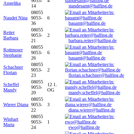
9053-
4
Angelika
14
standesamt@halfing.de
08055
Naudet Nina
9053-
6
36
bauamt@halfing.de
08055
Reiter
9053-
2
Barbara
21
barbara.reiter@halfing.de
08055
Rottmoser
9053-
6
Stephanie
26
bauamt@halfing.de
08055
Schachner
9053-
2
Florian
23
florian.schachner@halfing.de
08055
Scheffel
12 1.
9053-
Mandy
OG
20
mandy.scheffel@halfing.de
08055
Wierer Diana
9053-
3
22
diana.wierer@halfing.de
08055
Winhart
9053-
1
Maria
24
ewo@halfing.de