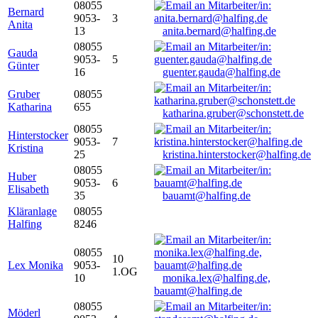
08055
Bernard
9053-
3
Anita
13
anita.bernard@halfing.de
08055
Gauda
9053-
5
Günter
16
guenter.gauda@halfing.de
Gruber
08055
Katharina
655
katharina.gruber@schonstett.de
08055
Hinterstocker
9053-
7
Kristina
25
kristina.hinterstocker@halfing.de
08055
Huber
9053-
6
Elisabeth
35
bauamt@halfing.de
Kläranlage
08055
Halfing
8246
08055
10
Lex Monika
9053-
1.OG
10
monika.lex@halfing.de,
bauamt@halfing.de
08055
Möderl