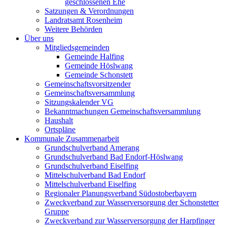
geschlossenen Ehe
Satzungen & Verordnungen
Landratsamt Rosenheim
Weitere Behörden
Über uns
Mitgliedsgemeinden
Gemeinde Halfing
Gemeinde Höslwang
Gemeinde Schonstett
Gemeinschaftsvorsitzender
Gemeinschaftsversammlung
Sitzungskalender VG
Bekanntmachungen Gemeinschaftsversammlung
Haushalt
Ortspläne
Kommunale Zusammenarbeit
Grundschulverband Amerang
Grundschulverband Bad Endorf-Höslwang
Grundschulverband Eiselfing
Mittelschulverband Bad Endorf
Mittelschulverband Eiselfing
Regionaler Planungsverband Südostoberbayern
Zweckverband zur Wasserversorgung der Schonstetter
Gruppe
Zweckverband zur Wasserversorgung der Harpfinger