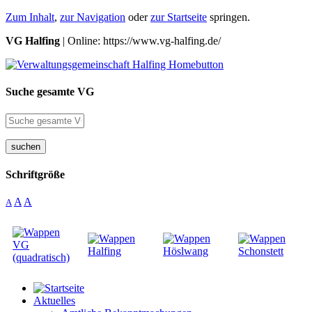
Zum Inhalt
,
zur Navigation
oder
zur Startseite
springen.
VG Halfing
| Online: https://www.vg-halfing.de/
Suche gesamte VG
suchen
Schriftgröße
A
A
A
Aktuelles