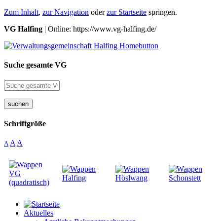
Zum Inhalt
,
zur Navigation
oder
zur Startseite
springen.
VG Halfing
| Online: https://www.vg-halfing.de/
Suche gesamte VG
suchen
Schriftgröße
A
A
A
Aktuelles