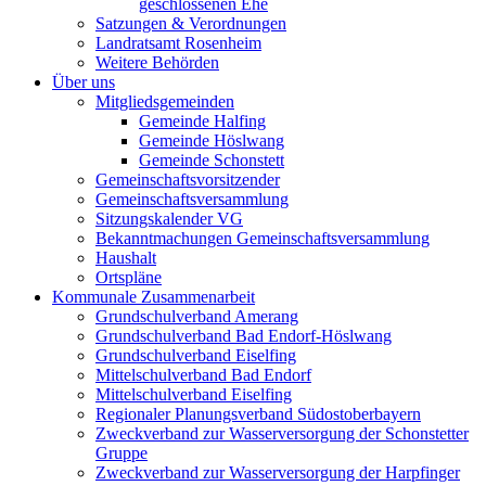
geschlossenen Ehe
Satzungen & Verordnungen
Landratsamt Rosenheim
Weitere Behörden
Über uns
Mitgliedsgemeinden
Gemeinde Halfing
Gemeinde Höslwang
Gemeinde Schonstett
Gemeinschaftsvorsitzender
Gemeinschaftsversammlung
Sitzungskalender VG
Bekanntmachungen Gemeinschaftsversammlung
Haushalt
Ortspläne
Kommunale Zusammenarbeit
Grundschulverband Amerang
Grundschulverband Bad Endorf-Höslwang
Grundschulverband Eiselfing
Mittelschulverband Bad Endorf
Mittelschulverband Eiselfing
Regionaler Planungsverband Südostoberbayern
Zweckverband zur Wasserversorgung der Schonstetter
Gruppe
Zweckverband zur Wasserversorgung der Harpfinger