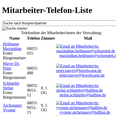
Mitarbeiter-Telefon-Liste
Telefonliste der Mitarbeiter/innen der Verwaltung
Name
Telefon
Zimmer
Mail
Heilmann
Maximilian
08055
Erster
655
maximilian.heilmann@schonstett.
Bürgermeister
Mayer Dr.
Peter
08055
Erster
488
peter.mayer@hoeslwang.de
Bürgermeister
Schlaipfer
08055
Stefan
8, 1.
9053-
Erster
OG
12
stefan.schlaipfer@halfing.de
Bürgermeister
08055
Aichenauer
9, 1.
9053-
Yvonne
OG
15
yvonne.aichenauer@halfing.de