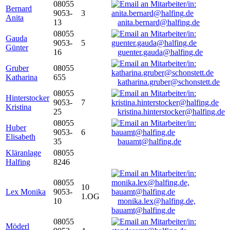
08055
Bernard
9053-
3
Anita
13
anita.bernard@halfing.de
08055
Gauda
9053-
5
Günter
16
guenter.gauda@halfing.de
Gruber
08055
Katharina
655
katharina.gruber@schonstett.de
08055
Hinterstocker
9053-
7
Kristina
25
kristina.hinterstocker@halfing.de
08055
Huber
9053-
6
Elisabeth
35
bauamt@halfing.de
Kläranlage
08055
Halfing
8246
08055
10
Lex Monika
9053-
1.OG
10
monika.lex@halfing.de,
bauamt@halfing.de
08055
Möderl