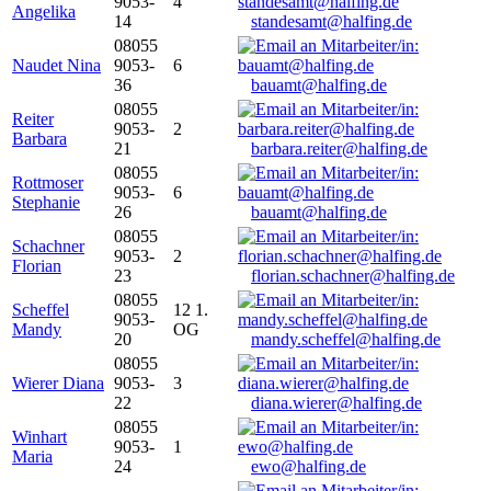
9053-
4
Angelika
14
standesamt@halfing.de
08055
Naudet Nina
9053-
6
36
bauamt@halfing.de
08055
Reiter
9053-
2
Barbara
21
barbara.reiter@halfing.de
08055
Rottmoser
9053-
6
Stephanie
26
bauamt@halfing.de
08055
Schachner
9053-
2
Florian
23
florian.schachner@halfing.de
08055
Scheffel
12 1.
9053-
Mandy
OG
20
mandy.scheffel@halfing.de
08055
Wierer Diana
9053-
3
22
diana.wierer@halfing.de
08055
Winhart
9053-
1
Maria
24
ewo@halfing.de