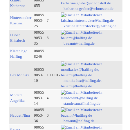
Gruber
08055
Katharina
655
katharina.gruber@schonstett.de
08055
Hinterstocker
9053-
7
Kristina
25
kristina.hinterstocker@halfing.de
08055
Huber
9053-
6
Elisabeth
35
bauamt@halfing.de
Kläranlage
08055
Halfing
8246
08055
Lex Monika
9053-
10 1.OG
10
monika.lex@halfing.de,
bauamt@halfing.de
08055
Möderl
9053-
4
Angelika
14
standesamt@halfing.de
08055
Naudet Nina
9053-
6
36
bauamt@halfing.de
08055
Reiter