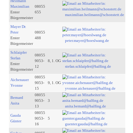
Heilmann
Maximilian
08055
Erster
655
maximilian.heilmann@schonstett.de
Bürgermeister
Mayer Dr.
Peter
08055
Erster
488
peter.mayer@hoeslwang.de
Bürgermeister
Schlaipfer
08055
Stefan
9053-
8, 1. OG
Erster
12
stefan.schlaipfer@halfing.de
Bürgermeister
08055
Aichenauer
9053-
9, 1. OG
Yvonne
15
yvonne.aichenauer@halfing.de
08055
Bernard
9053-
3
Anita
13
anita.bernard@halfing.de
08055
Gauda
9053-
5
Günter
16
guenter.gauda@halfing.de