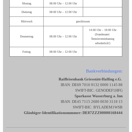
Montag
08:00 Uhr – 12:00 Uhr
Dienstag
08:00 Uhr – 12:00 Uhr
Mittwoch
geschlossen
14:00 Uhr – 18:00 Uhr
(Standesamt:
Donnerstag
08:00 Uhr – 12:00 Uhr
Terminvereinbarung
erforderlich!)
Freitag
08:00 Uhr – 12:00 Uhr
Bankverbindungen:
Raiffeisenbank Griesstätt-Halfing e.G.
IBAN: DE69 7016 9132 0000 1145 88
SWIFT-BIC: GENODEF1HFG
Sparkasse Wasserburg a. Inn
IBAN: DE45 7115 2680 0030 3118 15
SWIFT-BIC: BYLADEM1WSB
Gläubiger-Identifikationsnummer: DE87ZZZ00000168444