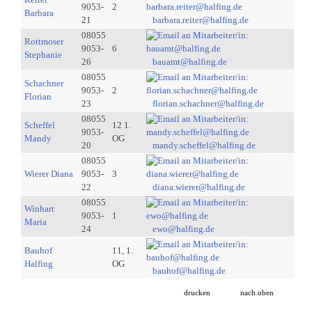
9053-
2
Barbara
21
barbara.reiter@halfing.de
08055
Rottmoser
9053-
6
Stephanie
26
bauamt@halfing.de
08055
Schachner
9053-
2
Florian
23
florian.schachner@halfing.de
08055
Scheffel
12 1.
9053-
Mandy
OG
20
mandy.scheffel@halfing.de
08055
Wierer Diana
9053-
3
22
diana.wierer@halfing.de
08055
Winhart
9053-
1
Maria
24
ewo@halfing.de
Bauhof
11, 1.
Halfing
OG
bauhof@halfing.de
drucken
nach oben