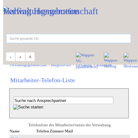
Zum Inhalt
,
zur Navigation
oder
zur Startseite
springen.
suchen
A
A
A
Sie sind hier:
Verwaltungsgemeinschaft
>
Bürgerservice
>
Verwaltung
>
Mitarbeiter
Mitarbeiter-Telefon-Liste
Telefonliste der Mitarbeiter/innen der Verwaltung
Name
Telefon
Zimmer
Mail