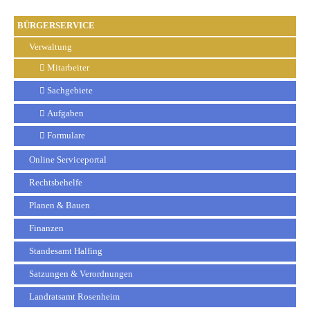
BÜRGERSERVICE
Verwaltung
Mitarbeiter
Sachgebiete
Aufgaben
Formulare
Online Serviceportal
Rechtsbehelfe
Planen & Bauen
Finanzen
Standesamt Halfing
Satzungen & Verordnungen
Landratsamt Rosenheim