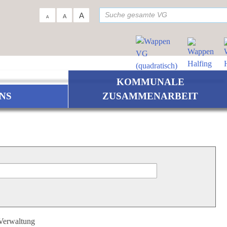
su
A
A
A
KOMMUNALE
NS
ZUSAMMENARBEIT
 Verwaltung