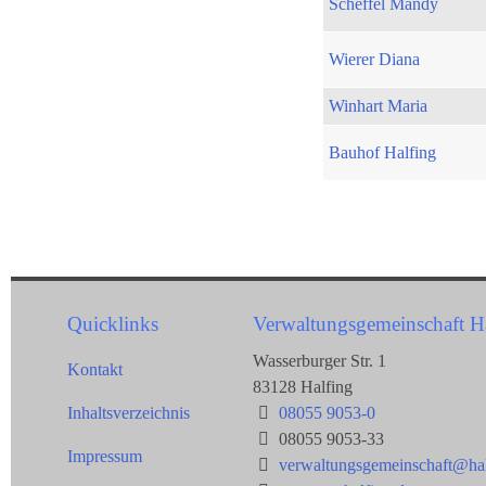
Scheffel Mandy
Wierer Diana
Winhart Maria
Bauhof Halfing
Quicklinks
Verwaltungsgemeinschaft H
Wasserburger Str. 1
Kontakt
83128 Halfing
Inhaltsverzeichnis
08055 9053-0
08055 9053-33
Impressum
verwaltungsgemeinschaft@hal