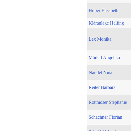
Huber Elisabeth
Kläranlage Halfing
Lex Monika
Möderl Angelika
Naudet Nina
Reiter Barbara
Rottmoser Stephanie
Schachner Florian