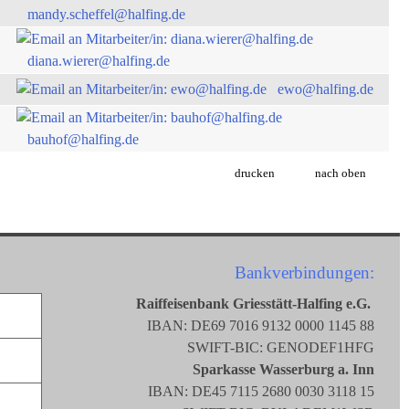
mandy.scheffel@halfing.de
diana.wierer@halfing.de
ewo@halfing.de
bauhof@halfing.de
drucken
nach oben
Bankverbindungen:
Raiffeisenbank Griesstätt-Halfing e.G.
IBAN: DE69 7016 9132 0000 1145 88
SWIFT-BIC: GENODEF1HFG
Sparkasse Wasserburg a. Inn
IBAN: DE45 7115 2680 0030 3118 15