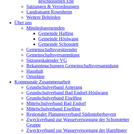
geschlossenen Ehe
Satzungen & Verordnungen
Landratsamt Rosenheim
Weitere Behörden
Über uns
Mitgliedsgemeinden
Gemeinde Halfing
Gemeinde Höslwang
Gemeinde Schonstett
Gemeinschaftsvorsitzender
Gemeinschaftsversammlung
Sitzungskalender VG
Bekanntmachungen Gemeinschaftsversammlung
Haushalt
Ortspläne
Kommunale Zusammenarbeit
Grundschulverband Amerang
Grundschulverband Bad Endorf-Höslwang
Grundschulverband Eiselfing
Mittelschulverband Bad Endorf
Mittelschulverband Eiselfing
Regionaler Planungsverband Südostoberbayern
Zweckverband zur Wasserversorgung der Schonstetter
Gruppe
Zweckverband zur Wasserversorgung der Harpfinger