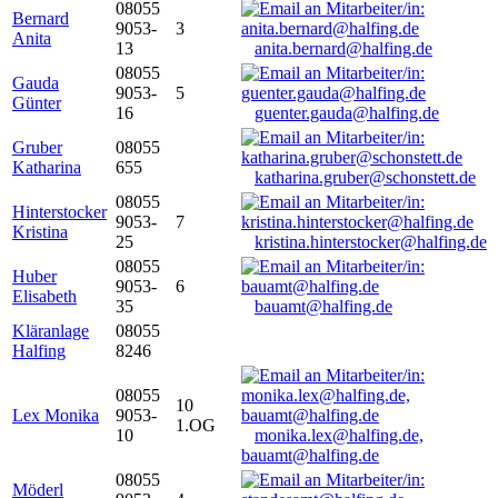
08055
Bernard
9053-
3
Anita
13
anita.bernard@halfing.de
08055
Gauda
9053-
5
Günter
16
guenter.gauda@halfing.de
Gruber
08055
Katharina
655
katharina.gruber@schonstett.de
08055
Hinterstocker
9053-
7
Kristina
25
kristina.hinterstocker@halfing.de
08055
Huber
9053-
6
Elisabeth
35
bauamt@halfing.de
Kläranlage
08055
Halfing
8246
08055
10
Lex Monika
9053-
1.OG
10
monika.lex@halfing.de,
bauamt@halfing.de
08055
Möderl