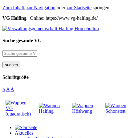
Zum Inhalt
,
zur Navigation
oder
zur Startseite
springen.
VG Halfing
| Online: https://www.vg-halfing.de/
Suche gesamte VG
suchen
Schriftgröße
A
A
A
Aktuelles