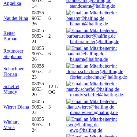
9053-
4
Angelika
14
standesamt@halfing.de
08055
Naudet Nina
9053-
6
36
bauamt@halfing.de
08055
Reiter
9053-
2
Barbara
21
barbara.reiter@halfing.de
08055
Rottmoser
9053-
6
Stephanie
26
bauamt@halfing.de
08055
Schachner
9053-
2
Florian
23
florian.schachner@halfing.de
08055
Scheffel
12 1.
9053-
Mandy
OG
20
mandy.scheffel@halfing.de
08055
Wierer Diana
9053-
3
22
diana.wierer@halfing.de
08055
Winhart
9053-
1
Maria
24
ewo@halfing.de