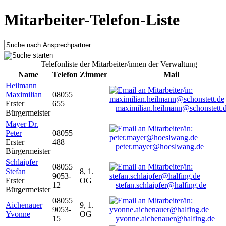
Mitarbeiter-Telefon-Liste
Telefonliste der Mitarbeiter/innen der Verwaltung
Name
Telefon
Zimmer
Mail
Heilmann
Maximilian
08055
Erster
655
maximilian.heilmann@schonstett.
Bürgermeister
Mayer Dr.
Peter
08055
Erster
488
peter.mayer@hoeslwang.de
Bürgermeister
Schlaipfer
08055
Stefan
8, 1.
9053-
Erster
OG
12
stefan.schlaipfer@halfing.de
Bürgermeister
08055
Aichenauer
9, 1.
9053-
Yvonne
OG
15
yvonne.aichenauer@halfing.de