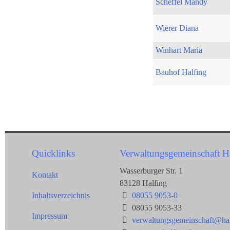
Scheffel Mandy
Wierer Diana
Winhart Maria
Bauhof Halfing
Quicklinks
Verwaltungsgemeinschaft H
Wasserburger Str. 1
Kontakt
83128 Halfing
Inhaltsverzeichnis
08055 9053-0
08055 9053-33
Impressum
verwaltungsgemeinschaft@hal