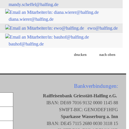
mandy.scheffel@halfing.de
diana.wierer@halfing.de
ewo@halfing.de
bauhof@halfing.de
drucken
nach oben
Bankverbindungen:
Raiffeisenbank Griesstätt-Halfing e.G.
IBAN: DE69 7016 9132 0000 1145 88
SWIFT-BIC: GENODEF1HFG
Sparkasse Wasserburg a. Inn
IBAN: DE45 7115 2680 0030 3118 15