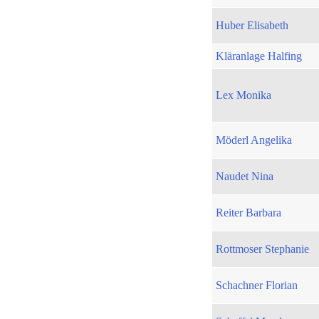
Huber Elisabeth
Kläranlage Halfing
Lex Monika
Möderl Angelika
Naudet Nina
Reiter Barbara
Rottmoser Stephanie
Schachner Florian