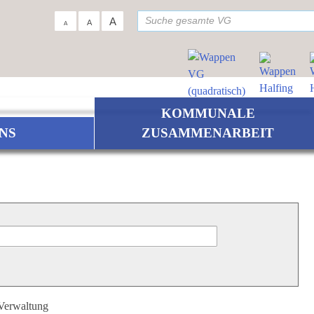
su
A
A
A
KOMMUNALE
NS
ZUSAMMENARBEIT
 Verwaltung