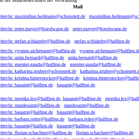
ste der Mitarbeiter/innen der Verwaltung
Mail
maximilian.heilmann@sch
peter.mayer@hoeslwang.de
stefan.schlaipfer@halfing.de
yvonne.aichenauer@halfing.d
anita.bernard@halfing.de
guenter.gauda@halfing.de
katharina.gruber@schonstett.
kristina.hinterstocker@halfi
bauamt@halfing.de
monika.lex@half
standesamt@halfing.de
bauamt@halfing.de
barbara.reiter@halfing.de
bauamt@halfing.de
florian.schachner@halfing.de