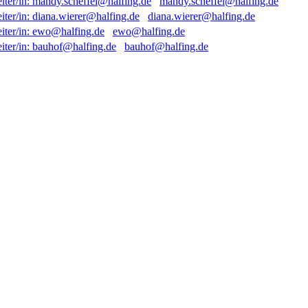
mandy.scheffel@halfing.de
diana.wierer@halfing.de
ewo@halfing.de
bauhof@halfing.de