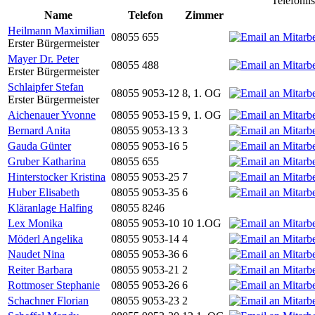
Telefonli
Name
Telefon
Zimmer
Heilmann Maximilian
08055 655
Erster Bürgermeister
Mayer Dr. Peter
08055 488
Erster Bürgermeister
Schlaipfer Stefan
08055 9053-12
8, 1. OG
Erster Bürgermeister
Aichenauer Yvonne
08055 9053-15
9, 1. OG
Bernard Anita
08055 9053-13
3
Gauda Günter
08055 9053-16
5
Gruber Katharina
08055 655
Hinterstocker Kristina
08055 9053-25
7
Huber Elisabeth
08055 9053-35
6
Kläranlage Halfing
08055 8246
Lex Monika
08055 9053-10
10 1.OG
Möderl Angelika
08055 9053-14
4
Naudet Nina
08055 9053-36
6
Reiter Barbara
08055 9053-21
2
Rottmoser Stephanie
08055 9053-26
6
Schachner Florian
08055 9053-23
2