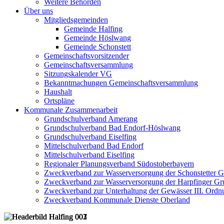
Weitere Behörden
Über uns
Mitgliedsgemeinden
Gemeinde Halfing
Gemeinde Höslwang
Gemeinde Schonstett
Gemeinschaftsvorsitzender
Gemeinschaftsversammlung
Sitzungskalender VG
Bekanntmachungen Gemeinschaftsversammlung
Haushalt
Ortspläne
Kommunale Zusammenarbeit
Grundschulverband Amerang
Grundschulverband Bad Endorf-Höslwang
Grundschulverband Eiselfing
Mittelschulverband Bad Endorf
Mittelschulverband Eiselfing
Regionaler Planungsverband Südostoberbayern
Zweckverband zur Wasserversorgung der Schonstetter 
Zweckverband zur Wasserversorgung der Harpfinger Gr
Zweckverband zur Unterhaltung der Gewässer III. Ordnu
Zweckverband Kommunale Dienste Oberland