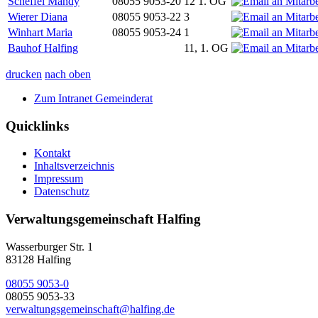
Scheffel Mandy
08055 9053-20
12 1. OG
Wierer Diana
08055 9053-22
3
Winhart Maria
08055 9053-24
1
Bauhof Halfing
11, 1. OG
drucken
nach oben
Zum Intranet Gemeinderat
Quicklinks
Kontakt
Inhaltsverzeichnis
Impressum
Datenschutz
Verwaltungsgemeinschaft Halfing
Wasserburger Str. 1
83128 Halfing
08055 9053-0
08055 9053-33
verwaltungsgemeinschaft@halfing.de