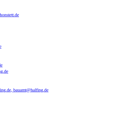
onstett.de
e
de
ng.de
ing.de, bauamt@halfing.de