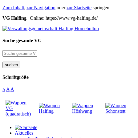
Zum Inhalt
,
zur Navigation
oder
zur Startseite
springen.
VG Halfing
| Online: https://www.vg-halfing.de/
Suche gesamte VG
suchen
Schriftgröße
A
A
A
Aktuelles