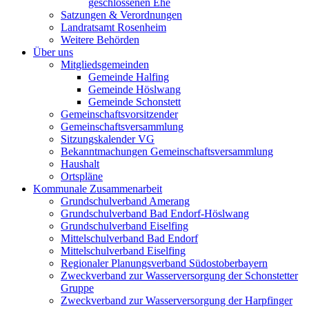
geschlossenen Ehe
Satzungen & Verordnungen
Landratsamt Rosenheim
Weitere Behörden
Über uns
Mitgliedsgemeinden
Gemeinde Halfing
Gemeinde Höslwang
Gemeinde Schonstett
Gemeinschaftsvorsitzender
Gemeinschaftsversammlung
Sitzungskalender VG
Bekanntmachungen Gemeinschaftsversammlung
Haushalt
Ortspläne
Kommunale Zusammenarbeit
Grundschulverband Amerang
Grundschulverband Bad Endorf-Höslwang
Grundschulverband Eiselfing
Mittelschulverband Bad Endorf
Mittelschulverband Eiselfing
Regionaler Planungsverband Südostoberbayern
Zweckverband zur Wasserversorgung der Schonstetter
Gruppe
Zweckverband zur Wasserversorgung der Harpfinger