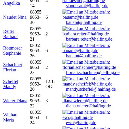
9053-
4
Angelika
14
standesamt@halfing.de
08055
Naudet Nina
9053-
6
36
bauamt@halfing.de
08055
Reiter
9053-
2
Barbara
21
barbara.reiter@halfing.de
08055
Rottmoser
9053-
6
Stephanie
26
bauamt@halfing.de
08055
Schachner
9053-
2
Florian
23
florian.schachner@halfing.de
08055
Scheffel
12 1.
9053-
Mandy
OG
20
mandy.scheffel@halfing.de
08055
Wierer Diana
9053-
3
22
diana.wierer@halfing.de
08055
Winhart
9053-
1
Maria
24
ewo@halfing.de