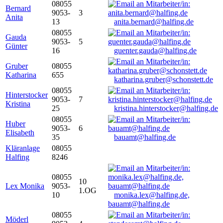
08055
Bernard
9053-
3
Anita
13
anita.bernard@halfing.de
08055
Gauda
9053-
5
Günter
16
guenter.gauda@halfing.de
Gruber
08055
Katharina
655
katharina.gruber@schonstett.de
08055
Hinterstocker
9053-
7
Kristina
25
kristina.hinterstocker@halfing.de
08055
Huber
9053-
6
Elisabeth
35
bauamt@halfing.de
Kläranlage
08055
Halfing
8246
08055
10
Lex Monika
9053-
1.OG
10
monika.lex@halfing.de,
bauamt@halfing.de
08055
Möderl