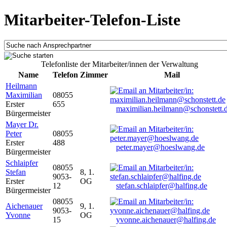
Mitarbeiter-Telefon-Liste
Telefonliste der Mitarbeiter/innen der Verwaltung
Name
Telefon
Zimmer
Mail
Heilmann
Maximilian
08055
Erster
655
maximilian.heilmann@schonstett.
Bürgermeister
Mayer Dr.
Peter
08055
Erster
488
peter.mayer@hoeslwang.de
Bürgermeister
Schlaipfer
08055
Stefan
8, 1.
9053-
Erster
OG
12
stefan.schlaipfer@halfing.de
Bürgermeister
08055
Aichenauer
9, 1.
9053-
Yvonne
OG
15
yvonne.aichenauer@halfing.de