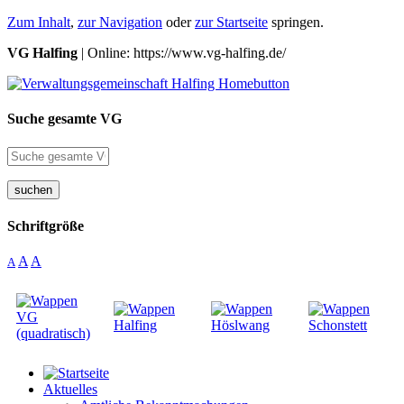
Zum Inhalt
,
zur Navigation
oder
zur Startseite
springen.
VG Halfing
| Online: https://www.vg-halfing.de/
Suche gesamte VG
suchen
Schriftgröße
A
A
A
Aktuelles