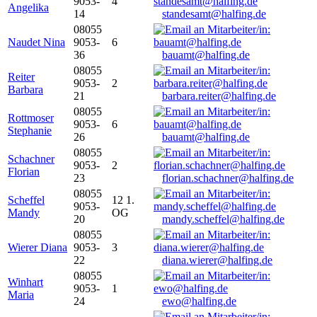
9053-
4
Angelika
14
standesamt@halfing.de
08055
Naudet Nina
9053-
6
36
bauamt@halfing.de
08055
Reiter
9053-
2
Barbara
21
barbara.reiter@halfing.de
08055
Rottmoser
9053-
6
Stephanie
26
bauamt@halfing.de
08055
Schachner
9053-
2
Florian
23
florian.schachner@halfing.de
08055
Scheffel
12 1.
9053-
Mandy
OG
20
mandy.scheffel@halfing.de
08055
Wierer Diana
9053-
3
22
diana.wierer@halfing.de
08055
Winhart
9053-
1
Maria
24
ewo@halfing.de