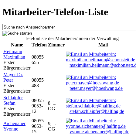
Mitarbeiter-Telefon-Liste
Telefonliste der Mitarbeiter/innen der Verwaltung
Name
Telefon
Zimmer
Mail
Heilmann
Maximilian
08055
Erster
655
maximilian.heilmann@schonstett.
Bürgermeister
Mayer Dr.
Peter
08055
Erster
488
peter.mayer@hoeslwang.de
Bürgermeister
Schlaipfer
08055
Stefan
8, 1.
9053-
Erster
OG
12
stefan.schlaipfer@halfing.de
Bürgermeister
08055
Aichenauer
9, 1.
9053-
Yvonne
OG
15
yvonne.aichenauer@halfing.de