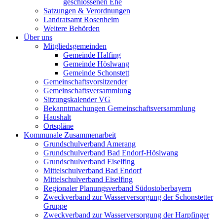
geschlossenen Ehe
Satzungen & Verordnungen
Landratsamt Rosenheim
Weitere Behörden
Über uns
Mitgliedsgemeinden
Gemeinde Halfing
Gemeinde Höslwang
Gemeinde Schonstett
Gemeinschaftsvorsitzender
Gemeinschaftsversammlung
Sitzungskalender VG
Bekanntmachungen Gemeinschaftsversammlung
Haushalt
Ortspläne
Kommunale Zusammenarbeit
Grundschulverband Amerang
Grundschulverband Bad Endorf-Höslwang
Grundschulverband Eiselfing
Mittelschulverband Bad Endorf
Mittelschulverband Eiselfing
Regionaler Planungsverband Südostoberbayern
Zweckverband zur Wasserversorgung der Schonstetter
Gruppe
Zweckverband zur Wasserversorgung der Harpfinger