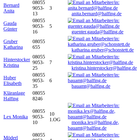
08055
Bernard
9053-
3
Anita
13
anita.bernard@halfing.de
08055
Gauda
9053-
5
Günter
16
guenter.gauda@halfing.de
Gruber
08055
Katharina
655
katharina.gruber@schonstett.de
08055
Hinterstocker
9053-
7
Kristina
25
kristina.hinterstocker@halfing.de
08055
Huber
9053-
6
Elisabeth
35
bauamt@halfing.de
Kläranlage
08055
Halfing
8246
08055
10
Lex Monika
9053-
1.OG
10
monika.lex@halfing.de,
bauamt@halfing.de
08055
Möderl