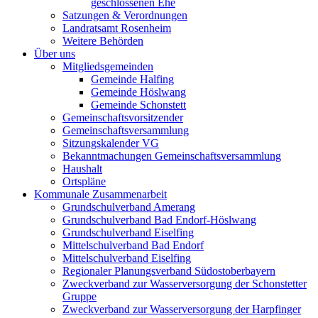
geschlossenen Ehe
Satzungen & Verordnungen
Landratsamt Rosenheim
Weitere Behörden
Über uns
Mitgliedsgemeinden
Gemeinde Halfing
Gemeinde Höslwang
Gemeinde Schonstett
Gemeinschaftsvorsitzender
Gemeinschaftsversammlung
Sitzungskalender VG
Bekanntmachungen Gemeinschaftsversammlung
Haushalt
Ortspläne
Kommunale Zusammenarbeit
Grundschulverband Amerang
Grundschulverband Bad Endorf-Höslwang
Grundschulverband Eiselfing
Mittelschulverband Bad Endorf
Mittelschulverband Eiselfing
Regionaler Planungsverband Südostoberbayern
Zweckverband zur Wasserversorgung der Schonstetter
Gruppe
Zweckverband zur Wasserversorgung der Harpfinger