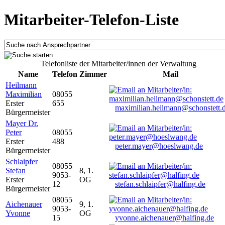
Mitarbeiter-Telefon-Liste
Telefonliste der Mitarbeiter/innen der Verwaltung
Name
Telefon
Zimmer
Mail
Heilmann
Maximilian
08055
Erster
655
maximilian.heilmann@schonstett.
Bürgermeister
Mayer Dr.
Peter
08055
Erster
488
peter.mayer@hoeslwang.de
Bürgermeister
Schlaipfer
08055
Stefan
8, 1.
9053-
Erster
OG
12
stefan.schlaipfer@halfing.de
Bürgermeister
08055
Aichenauer
9, 1.
9053-
Yvonne
OG
15
yvonne.aichenauer@halfing.de