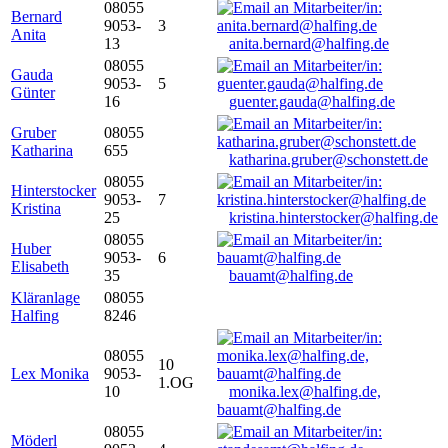
08055
Bernard
9053-
3
Anita
13
anita.bernard@halfing.de
08055
Gauda
9053-
5
Günter
16
guenter.gauda@halfing.de
Gruber
08055
Katharina
655
katharina.gruber@schonstett.de
08055
Hinterstocker
9053-
7
Kristina
25
kristina.hinterstocker@halfing.de
08055
Huber
9053-
6
Elisabeth
35
bauamt@halfing.de
Kläranlage
08055
Halfing
8246
08055
10
Lex Monika
9053-
1.OG
10
monika.lex@halfing.de,
bauamt@halfing.de
08055
Möderl