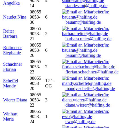
9053-
4
Angelika
14
standesamt@halfing.de
08055
Naudet Nina
9053-
6
36
bauamt@halfing.de
08055
Reiter
9053-
2
Barbara
21
barbara.reiter@halfing.de
08055
Rottmoser
9053-
6
Stephanie
26
bauamt@halfing.de
08055
Schachner
9053-
2
Florian
23
florian.schachner@halfing.de
08055
Scheffel
12 1.
9053-
Mandy
OG
20
mandy.scheffel@halfing.de
08055
Wierer Diana
9053-
3
22
diana.wierer@halfing.de
08055
Winhart
9053-
1
Maria
24
ewo@halfing.de