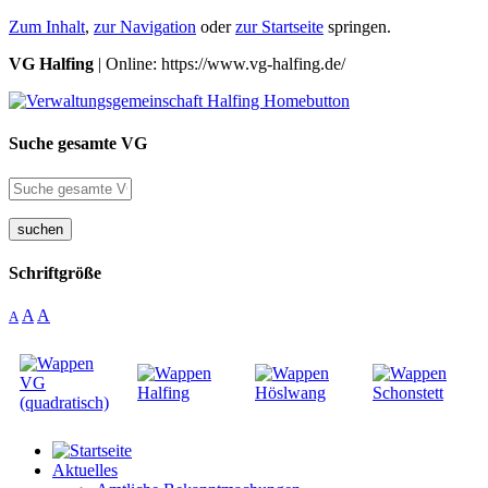
Zum Inhalt
,
zur Navigation
oder
zur Startseite
springen.
VG Halfing
| Online: https://www.vg-halfing.de/
Suche gesamte VG
suchen
Schriftgröße
A
A
A
Aktuelles