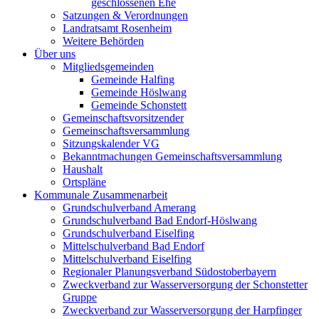
geschlossenen Ehe
Satzungen & Verordnungen
Landratsamt Rosenheim
Weitere Behörden
Über uns
Mitgliedsgemeinden
Gemeinde Halfing
Gemeinde Höslwang
Gemeinde Schonstett
Gemeinschaftsvorsitzender
Gemeinschaftsversammlung
Sitzungskalender VG
Bekanntmachungen Gemeinschaftsversammlung
Haushalt
Ortspläne
Kommunale Zusammenarbeit
Grundschulverband Amerang
Grundschulverband Bad Endorf-Höslwang
Grundschulverband Eiselfing
Mittelschulverband Bad Endorf
Mittelschulverband Eiselfing
Regionaler Planungsverband Südostoberbayern
Zweckverband zur Wasserversorgung der Schonstetter
Gruppe
Zweckverband zur Wasserversorgung der Harpfinger