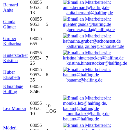
08055
Bernard
9053-
3
Anita
13
anita.bernard@halfing.de
08055
Gauda
9053-
5
Günter
16
guenter.gauda@halfing.de
Gruber
08055
Katharina
655
katharina.gruber@schonstett.de
08055
Hinterstocker
9053-
7
Kristina
25
kristina.hinterstocker@halfing.de
08055
Huber
9053-
6
Elisabeth
35
bauamt@halfing.de
Kläranlage
08055
Halfing
8246
08055
10
Lex Monika
9053-
1.OG
10
monika.lex@halfing.de,
bauamt@halfing.de
08055
Möderl