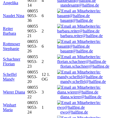
9053-
4
Angelika
14
standesamt@halfing.de
08055
Naudet Nina
9053-
6
36
bauamt@halfing.de
08055
Reiter
9053-
2
Barbara
21
barbara.reiter@halfing.de
08055
Rottmoser
9053-
6
Stephanie
26
bauamt@halfing.de
08055
Schachner
9053-
2
Florian
23
florian.schachner@halfing.de
08055
Scheffel
12 1.
9053-
Mandy
OG
20
mandy.scheffel@halfing.de
08055
Wierer Diana
9053-
3
22
diana.wierer@halfing.de
08055
Winhart
9053-
1
Maria
24
ewo@halfing.de