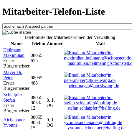
Mitarbeiter-Telefon-Liste
Telefonliste der Mitarbeiter/innen der Verwaltung
Name
Telefon
Zimmer
Mail
Heilmann
Maximilian
08055
Erster
655
maximilian.heilmann@schonstett.
Bürgermeister
Mayer Dr.
Peter
08055
Erster
488
peter.mayer@hoeslwang.de
Bürgermeister
Schlaipfer
08055
Stefan
8, 1.
9053-
Erster
OG
12
stefan.schlaipfer@halfing.de
Bürgermeister
08055
Aichenauer
9, 1.
9053-
Yvonne
OG
15
yvonne.aichenauer@halfing.de