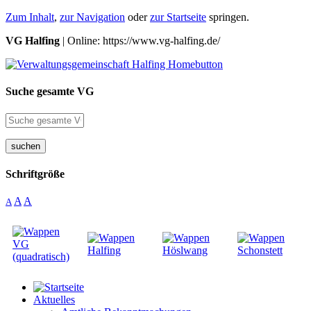
Zum Inhalt
,
zur Navigation
oder
zur Startseite
springen.
VG Halfing
| Online: https://www.vg-halfing.de/
Suche gesamte VG
suchen
Schriftgröße
A
A
A
Aktuelles