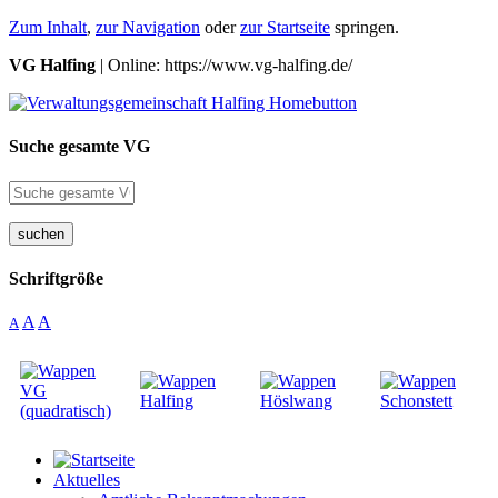
Zum Inhalt
,
zur Navigation
oder
zur Startseite
springen.
VG Halfing
| Online: https://www.vg-halfing.de/
Suche gesamte VG
suchen
Schriftgröße
A
A
A
Aktuelles