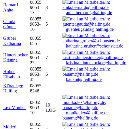
08055
Bernard
9053-
3
Anita
13
anita.bernard@halfing.de
08055
Gauda
9053-
5
Günter
16
guenter.gauda@halfing.de
Gruber
08055
Katharina
655
katharina.gruber@schonstett.de
08055
Hinterstocker
9053-
7
Kristina
25
kristina.hinterstocker@halfing.de
08055
Huber
9053-
6
Elisabeth
35
bauamt@halfing.de
Kläranlage
08055
Halfing
8246
08055
10
Lex Monika
9053-
1.OG
10
monika.lex@halfing.de,
bauamt@halfing.de
08055
Möderl