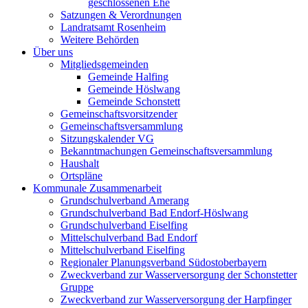
geschlossenen Ehe
Satzungen & Verordnungen
Landratsamt Rosenheim
Weitere Behörden
Über uns
Mitgliedsgemeinden
Gemeinde Halfing
Gemeinde Höslwang
Gemeinde Schonstett
Gemeinschaftsvorsitzender
Gemeinschaftsversammlung
Sitzungskalender VG
Bekanntmachungen Gemeinschaftsversammlung
Haushalt
Ortspläne
Kommunale Zusammenarbeit
Grundschulverband Amerang
Grundschulverband Bad Endorf-Höslwang
Grundschulverband Eiselfing
Mittelschulverband Bad Endorf
Mittelschulverband Eiselfing
Regionaler Planungsverband Südostoberbayern
Zweckverband zur Wasserversorgung der Schonstetter
Gruppe
Zweckverband zur Wasserversorgung der Harpfinger