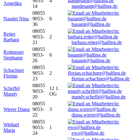
9053-
4
Angelika
14
standesamt@halfing.de
08055
Naudet Nina
9053-
6
36
bauamt@halfing.de
08055
Reiter
9053-
2
Barbara
21
barbara.reiter@halfing.de
08055
Rottmoser
9053-
6
Stephanie
26
bauamt@halfing.de
08055
Schachner
9053-
2
Florian
23
florian.schachner@halfing.de
08055
Scheffel
12 1.
9053-
Mandy
OG
20
mandy.scheffel@halfing.de
08055
Wierer Diana
9053-
3
22
diana.wierer@halfing.de
08055
Winhart
9053-
1
Maria
24
ewo@halfing.de