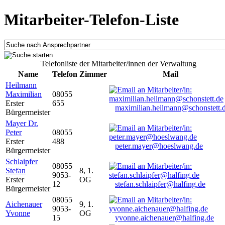
Mitarbeiter-Telefon-Liste
Telefonliste der Mitarbeiter/innen der Verwaltung
Name
Telefon
Zimmer
Mail
Heilmann
Maximilian
08055
Erster
655
maximilian.heilmann@schonstett.
Bürgermeister
Mayer Dr.
Peter
08055
Erster
488
peter.mayer@hoeslwang.de
Bürgermeister
Schlaipfer
08055
Stefan
8, 1.
9053-
Erster
OG
12
stefan.schlaipfer@halfing.de
Bürgermeister
08055
Aichenauer
9, 1.
9053-
Yvonne
OG
15
yvonne.aichenauer@halfing.de