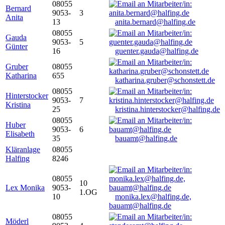
08055
Bernard
9053-
3
Anita
13
anita.bernard@halfing.de
08055
Gauda
9053-
5
Günter
16
guenter.gauda@halfing.de
Gruber
08055
Katharina
655
katharina.gruber@schonstett.de
08055
Hinterstocker
9053-
7
Kristina
25
kristina.hinterstocker@halfing.de
08055
Huber
9053-
6
Elisabeth
35
bauamt@halfing.de
Kläranlage
08055
Halfing
8246
08055
10
Lex Monika
9053-
1.OG
10
monika.lex@halfing.de,
bauamt@halfing.de
08055
Möderl