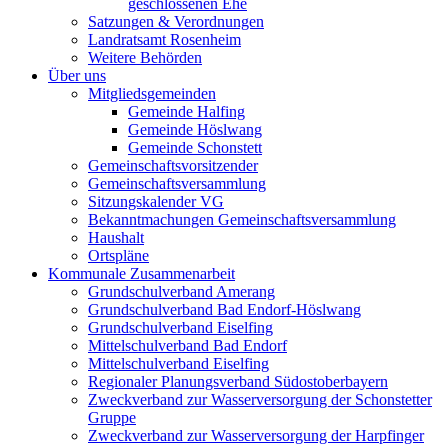
geschlossenen Ehe
Satzungen & Verordnungen
Landratsamt Rosenheim
Weitere Behörden
Über uns
Mitgliedsgemeinden
Gemeinde Halfing
Gemeinde Höslwang
Gemeinde Schonstett
Gemeinschaftsvorsitzender
Gemeinschaftsversammlung
Sitzungskalender VG
Bekanntmachungen Gemeinschaftsversammlung
Haushalt
Ortspläne
Kommunale Zusammenarbeit
Grundschulverband Amerang
Grundschulverband Bad Endorf-Höslwang
Grundschulverband Eiselfing
Mittelschulverband Bad Endorf
Mittelschulverband Eiselfing
Regionaler Planungsverband Südostoberbayern
Zweckverband zur Wasserversorgung der Schonstetter
Gruppe
Zweckverband zur Wasserversorgung der Harpfinger