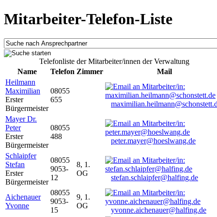
Mitarbeiter-Telefon-Liste
Telefonliste der Mitarbeiter/innen der Verwaltung
Name
Telefon
Zimmer
Mail
Heilmann
Maximilian
08055
Erster
655
maximilian.heilmann@schonstett.
Bürgermeister
Mayer Dr.
Peter
08055
Erster
488
peter.mayer@hoeslwang.de
Bürgermeister
Schlaipfer
08055
Stefan
8, 1.
9053-
Erster
OG
12
stefan.schlaipfer@halfing.de
Bürgermeister
08055
Aichenauer
9, 1.
9053-
Yvonne
OG
15
yvonne.aichenauer@halfing.de