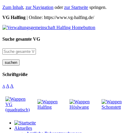
Zum Inhalt
,
zur Navigation
oder
zur Startseite
springen.
VG Halfing
| Online: https://www.vg-halfing.de/
Suche gesamte VG
suchen
Schriftgröße
A
A
A
Aktuelles