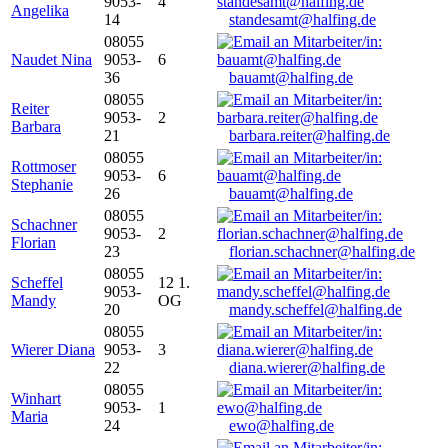
9053-
4
Angelika
14
standesamt@halfing.de
08055
Naudet Nina
9053-
6
36
bauamt@halfing.de
08055
Reiter
9053-
2
Barbara
21
barbara.reiter@halfing.de
08055
Rottmoser
9053-
6
Stephanie
26
bauamt@halfing.de
08055
Schachner
9053-
2
Florian
23
florian.schachner@halfing.de
08055
Scheffel
12 1.
9053-
Mandy
OG
20
mandy.scheffel@halfing.de
08055
Wierer Diana
9053-
3
22
diana.wierer@halfing.de
08055
Winhart
9053-
1
Maria
24
ewo@halfing.de