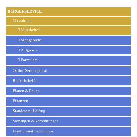
BÜRGERSERVICE
Verwaltung
Mitarbeiter
Sachgebiete
Aufgaben
Formulare
Online Serviceportal
Rechtsbehelfe
Planen & Bauen
Finanzen
Standesamt Halfing
Satzungen & Verordnungen
Landratsamt Rosenheim