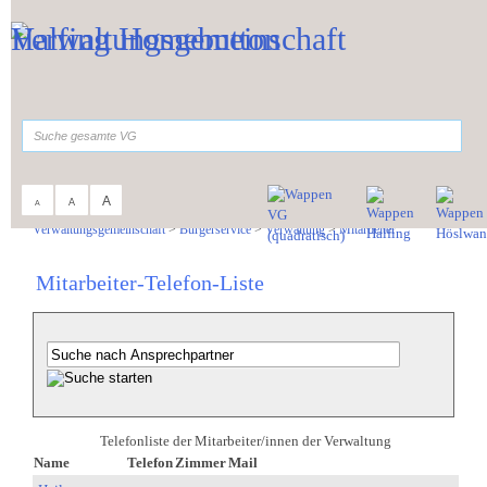
Zum Inhalt
,
zur Navigation
oder
zur Startseite
springen.
suchen
A
A
A
Sie sind hier:
Verwaltungsgemeinschaft
>
Bürgerservice
>
Verwaltung
>
Mitarbeiter
Mitarbeiter-Telefon-Liste
Telefonliste der Mitarbeiter/innen der Verwaltung
Name
Telefon
Zimmer
Mail