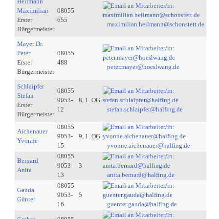
Heilmann
Maximilian
08055
Erster
655
maximilian.heilmann@schonstett.de
Bürgermeister
Mayer Dr.
Peter
08055
Erster
488
peter.mayer@hoeslwang.de
Bürgermeister
Schlaipfer
08055
Stefan
9053-
8, 1. OG
Erster
12
stefan.schlaipfer@halfing.de
Bürgermeister
08055
Aichenauer
9053-
9, 1. OG
Yvonne
15
yvonne.aichenauer@halfing.de
08055
Bernard
9053-
3
Anita
13
anita.bernard@halfing.de
08055
Gauda
9053-
5
Günter
16
guenter.gauda@halfing.de