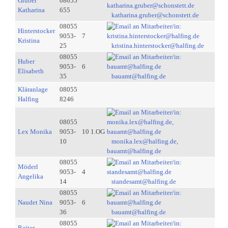
Gruber
08055
Katharina
655
katharina.gruber@schonstett.de
08055
Hinterstocker
9053-
7
Kristina
25
kristina.hinterstocker@halfing.de
08055
Huber
9053-
6
Elisabeth
35
bauamt@halfing.de
Kläranlage
08055
Halfing
8246
08055
Lex Monika
9053-
10 1.OG
10
monika.lex@halfing.de,
bauamt@halfing.de
08055
Möderl
9053-
4
Angelika
14
standesamt@halfing.de
08055
Naudet Nina
9053-
6
36
bauamt@halfing.de
08055
Reiter