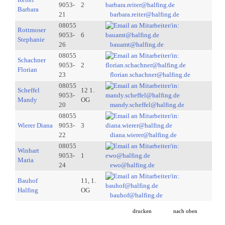
9053-
2
Barbara
21
barbara.reiter@halfing.de
08055
Rottmoser
9053-
6
Stephanie
26
bauamt@halfing.de
08055
Schachner
9053-
2
Florian
23
florian.schachner@halfing.de
08055
Scheffel
12 1.
9053-
Mandy
OG
20
mandy.scheffel@halfing.de
08055
Wierer Diana
9053-
3
22
diana.wierer@halfing.de
08055
Winhart
9053-
1
Maria
24
ewo@halfing.de
Bauhof
11, 1.
Halfing
OG
bauhof@halfing.de
drucken
nach oben