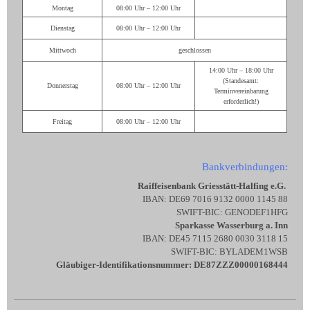
Montag
08:00 Uhr – 12:00 Uhr
Dienstag
08:00 Uhr – 12:00 Uhr
Mittwoch
geschlossen
14:00 Uhr – 18:00 Uhr
(Standesamt:
Donnerstag
08:00 Uhr – 12:00 Uhr
Terminvereinbarung
erforderlich!)
Freitag
08:00 Uhr – 12:00 Uhr
Bankverbindungen:
Raiffeisenbank Griesstätt-Halfing e.G.
IBAN: DE69 7016 9132 0000 1145 88
SWIFT-BIC: GENODEF1HFG
Sparkasse Wasserburg a. Inn
IBAN: DE45 7115 2680 0030 3118 15
SWIFT-BIC: BYLADEM1WSB
Gläubiger-Identifikationsnummer: DE87ZZZ00000168444