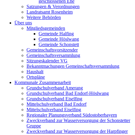
geschlossenen Ehe
Satzungen & Verordnungen
Landratsamt Rosenheim
Weitere Behörden
Über uns
Mitgliedsgemeinden
Gemeinde Halfing
Gemeinde Höslwang
Gemeinde Schonstett
Gemeinschaftsvorsitzender
Gemeinschaftsversammlung
Sitzungskalender VG
Bekanntmachungen Gemeinschaftsversammlung
Haushalt
Ortspläne
Kommunale Zusammenarbeit
Grundschulverband Amerang
Grundschulverband Bad Endorf-Höslwang
Grundschulverband Eiselfing
Mittelschulverband Bad Endorf
Mittelschulverband Eiselfing
Regionaler Planungsverband Südostoberbayern
Zweckverband zur Wasserversorgung der Schonstetter
Gruppe
Zweckverband zur Wasserversorgung der Harpfinger