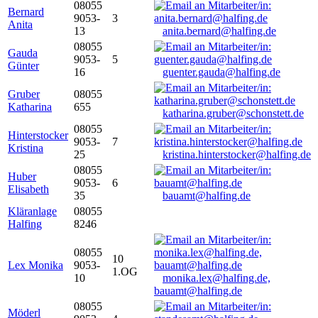
08055
Bernard
9053-
3
Anita
13
anita.bernard@halfing.de
08055
Gauda
9053-
5
Günter
16
guenter.gauda@halfing.de
Gruber
08055
Katharina
655
katharina.gruber@schonstett.de
08055
Hinterstocker
9053-
7
Kristina
25
kristina.hinterstocker@halfing.de
08055
Huber
9053-
6
Elisabeth
35
bauamt@halfing.de
Kläranlage
08055
Halfing
8246
08055
10
Lex Monika
9053-
1.OG
10
monika.lex@halfing.de,
bauamt@halfing.de
08055
Möderl