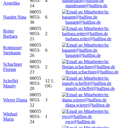
9053-
4
Angelika
14
standesamt@halfing.de
08055
Naudet Nina
9053-
6
36
bauamt@halfing.de
08055
Reiter
9053-
2
Barbara
21
barbara.reiter@halfing.de
08055
Rottmoser
9053-
6
Stephanie
26
bauamt@halfing.de
08055
Schachner
9053-
2
Florian
23
florian.schachner@halfing.de
08055
Scheffel
12 1.
9053-
Mandy
OG
20
mandy.scheffel@halfing.de
08055
Wierer Diana
9053-
3
22
diana.wierer@halfing.de
08055
Winhart
9053-
1
Maria
24
ewo@halfing.de