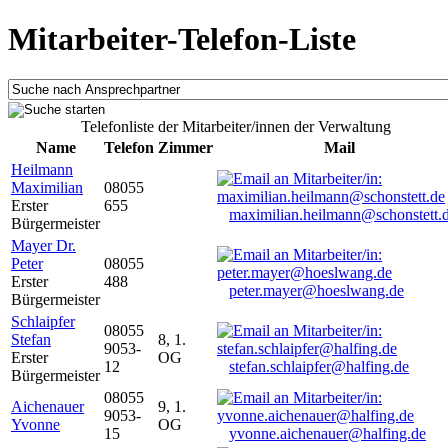
Mitarbeiter-Telefon-Liste
Telefonliste der Mitarbeiter/innen der Verwaltung
Name
Telefon
Zimmer
Mail
Heilmann
Maximilian
08055
Erster
655
maximilian.heilmann@schonstett.
Bürgermeister
Mayer Dr.
Peter
08055
Erster
488
peter.mayer@hoeslwang.de
Bürgermeister
Schlaipfer
08055
Stefan
8, 1.
9053-
Erster
OG
12
stefan.schlaipfer@halfing.de
Bürgermeister
08055
Aichenauer
9, 1.
9053-
Yvonne
OG
15
yvonne.aichenauer@halfing.de