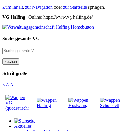
Zum Inhalt
,
zur Navigation
oder
zur Startseite
springen.
VG Halfing
| Online: https://www.vg-halfing.de/
Suche gesamte VG
suchen
Schriftgröße
A
A
A
Aktuelles