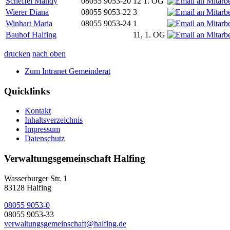
Scheffel Mandy
08055 9053-20
12 1. OG
Wierer Diana
08055 9053-22
3
Winhart Maria
08055 9053-24
1
Bauhof Halfing
11, 1. OG
drucken
nach oben
Zum Intranet Gemeinderat
Quicklinks
Kontakt
Inhaltsverzeichnis
Impressum
Datenschutz
Verwaltungsgemeinschaft Halfing
Wasserburger Str. 1
83128 Halfing
08055 9053-0
08055 9053-33
verwaltungsgemeinschaft@halfing.de