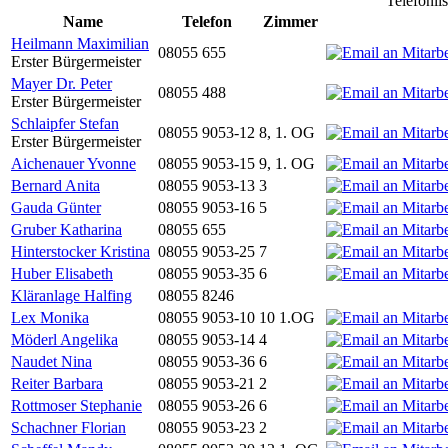
Telefonli
Name
Telefon
Zimmer
Heilmann Maximilian
08055 655
Erster Bürgermeister
Mayer Dr. Peter
08055 488
Erster Bürgermeister
Schlaipfer Stefan
08055 9053-12
8, 1. OG
Erster Bürgermeister
Aichenauer Yvonne
08055 9053-15
9, 1. OG
Bernard Anita
08055 9053-13
3
Gauda Günter
08055 9053-16
5
Gruber Katharina
08055 655
Hinterstocker Kristina
08055 9053-25
7
Huber Elisabeth
08055 9053-35
6
Kläranlage Halfing
08055 8246
Lex Monika
08055 9053-10
10 1.OG
Möderl Angelika
08055 9053-14
4
Naudet Nina
08055 9053-36
6
Reiter Barbara
08055 9053-21
2
Rottmoser Stephanie
08055 9053-26
6
Schachner Florian
08055 9053-23
2