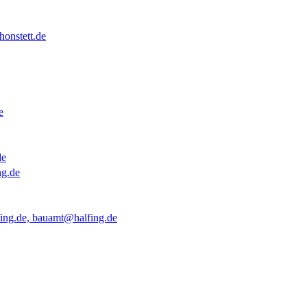
onstett.de
e
de
ng.de
ing.de, bauamt@halfing.de