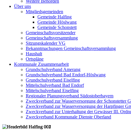
Weitere Behörden
Über uns
Mitgliedsgemeinden
Gemeinde Halfing
Gemeinde Höslwang
Gemeinde Schonstett
Gemeinschaftsvorsitzender
Gemeinschaftsversammlung
Sitzungskalender VG
Bekanntmachungen Gemeinschaftsversammlung
Haushalt
Ortspläne
Kommunale Zusammenarbeit
Grundschulverband Amerang
Grundschulverband Bad Endorf-Höslwang
Grundschulverband Eiselfing
Mittelschulverband Bad Endorf
Mittelschulverband Eiselfing
Regionaler Planungsverband Südostoberbayern
Zweckverband zur Wasserversorgung der Schonstetter 
Zweckverband zur Wasserversorgung der Harpfinger Gr
Zweckverband zur Unterhaltung der Gewässer III. Ordnu
Zweckverband Kommunale Dienste Oberland