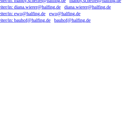
mandy.scheffel@halfing.de
diana.wierer@halfing.de
ewo@halfing.de
bauhof@halfing.de