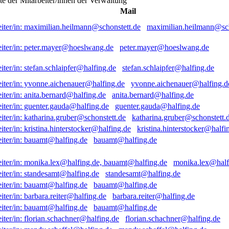
ste der Mitarbeiter/innen der Verwaltung
Mail
maximilian.heilmann@sch
peter.mayer@hoeslwang.de
stefan.schlaipfer@halfing.de
yvonne.aichenauer@halfing.d
anita.bernard@halfing.de
guenter.gauda@halfing.de
katharina.gruber@schonstett.
kristina.hinterstocker@halfi
bauamt@halfing.de
monika.lex@half
standesamt@halfing.de
bauamt@halfing.de
barbara.reiter@halfing.de
bauamt@halfing.de
florian.schachner@halfing.de