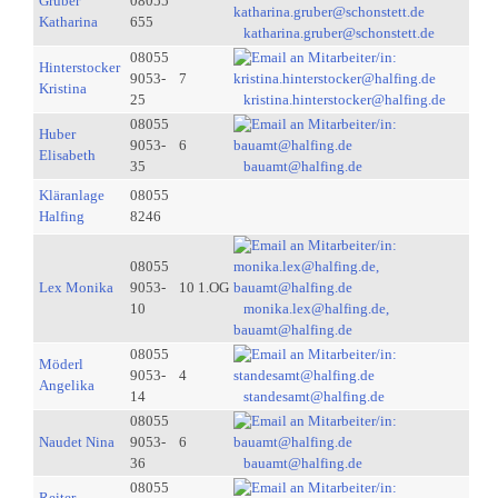
Gruber
08055
Katharina
655
katharina.gruber@schonstett.de
08055
Hinterstocker
9053-
7
Kristina
25
kristina.hinterstocker@halfing.de
08055
Huber
9053-
6
Elisabeth
35
bauamt@halfing.de
Kläranlage
08055
Halfing
8246
08055
Lex Monika
9053-
10 1.OG
10
monika.lex@halfing.de,
bauamt@halfing.de
08055
Möderl
9053-
4
Angelika
14
standesamt@halfing.de
08055
Naudet Nina
9053-
6
36
bauamt@halfing.de
08055
Reiter