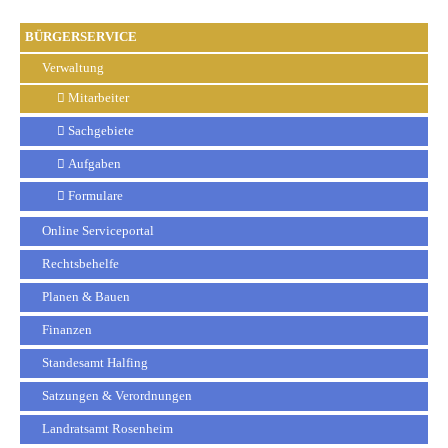
BÜRGERSERVICE
Verwaltung
Mitarbeiter
Sachgebiete
Aufgaben
Formulare
Online Serviceportal
Rechtsbehelfe
Planen & Bauen
Finanzen
Standesamt Halfing
Satzungen & Verordnungen
Landratsamt Rosenheim