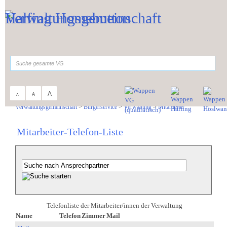
Zum Inhalt
,
zur Navigation
oder
zur Startseite
springen.
suchen
A
A
A
Sie sind hier:
Verwaltungsgemeinschaft
>
Bürgerservice
>
Verwaltung
>
Mitarbeiter
Mitarbeiter-Telefon-Liste
Telefonliste der Mitarbeiter/innen der Verwaltung
Name
Telefon
Zimmer
Mail