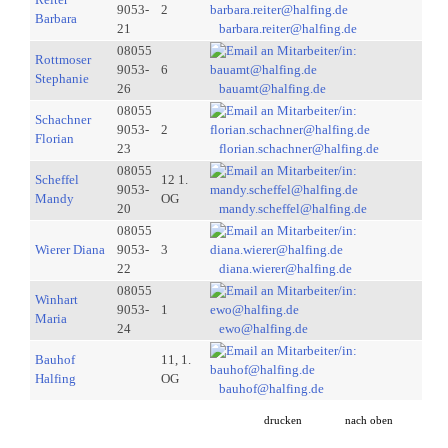
9053-
2
Barbara
21
barbara.reiter@halfing.de
08055
Rottmoser
9053-
6
Stephanie
26
bauamt@halfing.de
08055
Schachner
9053-
2
Florian
23
florian.schachner@halfing.de
08055
Scheffel
12 1.
9053-
Mandy
OG
20
mandy.scheffel@halfing.de
08055
Wierer Diana
9053-
3
22
diana.wierer@halfing.de
08055
Winhart
9053-
1
Maria
24
ewo@halfing.de
Bauhof
11, 1.
Halfing
OG
bauhof@halfing.de
drucken
nach oben