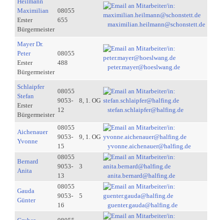
Heilmann
Maximilian
08055
Erster
655
maximilian.heilmann@schonstett.de
Bürgermeister
Mayer Dr.
Peter
08055
Erster
488
peter.mayer@hoeslwang.de
Bürgermeister
Schlaipfer
08055
Stefan
9053-
8, 1. OG
Erster
12
stefan.schlaipfer@halfing.de
Bürgermeister
08055
Aichenauer
9053-
9, 1. OG
Yvonne
15
yvonne.aichenauer@halfing.de
08055
Bernard
9053-
3
Anita
13
anita.bernard@halfing.de
08055
Gauda
9053-
5
Günter
16
guenter.gauda@halfing.de