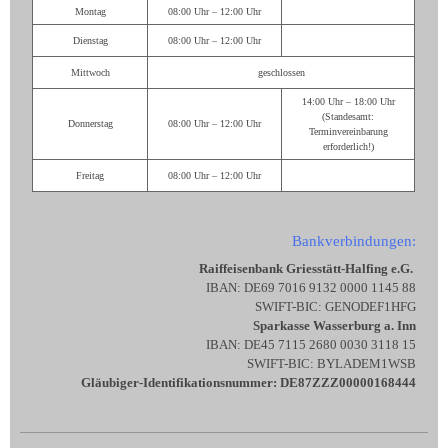
Montag
08:00 Uhr – 12:00 Uhr
Dienstag
08:00 Uhr – 12:00 Uhr
Mittwoch
geschlossen
14:00 Uhr – 18:00 Uhr
(Standesamt:
Donnerstag
08:00 Uhr – 12:00 Uhr
Terminvereinbarung
erforderlich!)
Freitag
08:00 Uhr – 12:00 Uhr
Bankverbindungen:
Raiffeisenbank Griesstätt-Halfing e.G.
IBAN: DE69 7016 9132 0000 1145 88
SWIFT-BIC: GENODEF1HFG
Sparkasse Wasserburg a. Inn
IBAN: DE45 7115 2680 0030 3118 15
SWIFT-BIC: BYLADEM1WSB
Gläubiger-Identifikationsnummer: DE87ZZZ00000168444