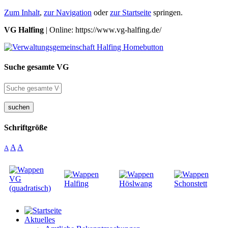
Zum Inhalt
,
zur Navigation
oder
zur Startseite
springen.
VG Halfing
| Online: https://www.vg-halfing.de/
Suche gesamte VG
suchen
Schriftgröße
A
A
A
Aktuelles