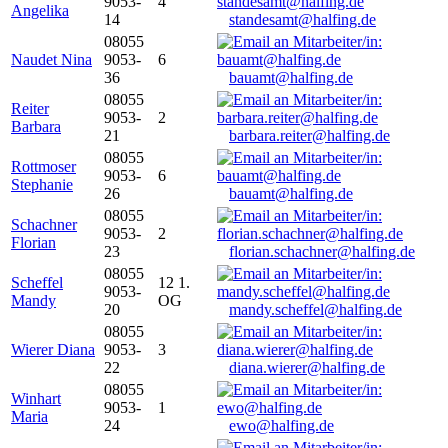
9053-
4
Angelika
14
standesamt@halfing.de
08055
Naudet Nina
9053-
6
36
bauamt@halfing.de
08055
Reiter
9053-
2
Barbara
21
barbara.reiter@halfing.de
08055
Rottmoser
9053-
6
Stephanie
26
bauamt@halfing.de
08055
Schachner
9053-
2
Florian
23
florian.schachner@halfing.de
08055
Scheffel
12 1.
9053-
Mandy
OG
20
mandy.scheffel@halfing.de
08055
Wierer Diana
9053-
3
22
diana.wierer@halfing.de
08055
Winhart
9053-
1
Maria
24
ewo@halfing.de