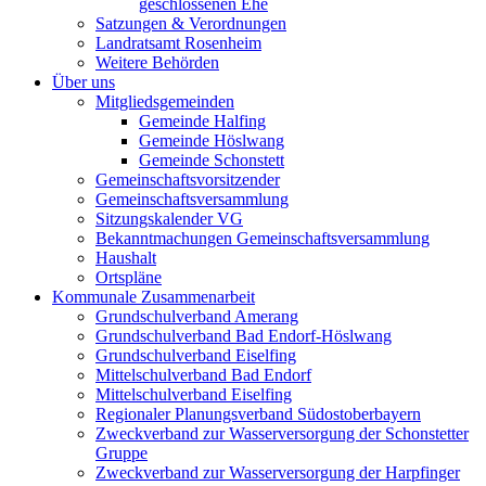
geschlossenen Ehe
Satzungen & Verordnungen
Landratsamt Rosenheim
Weitere Behörden
Über uns
Mitgliedsgemeinden
Gemeinde Halfing
Gemeinde Höslwang
Gemeinde Schonstett
Gemeinschaftsvorsitzender
Gemeinschaftsversammlung
Sitzungskalender VG
Bekanntmachungen Gemeinschaftsversammlung
Haushalt
Ortspläne
Kommunale Zusammenarbeit
Grundschulverband Amerang
Grundschulverband Bad Endorf-Höslwang
Grundschulverband Eiselfing
Mittelschulverband Bad Endorf
Mittelschulverband Eiselfing
Regionaler Planungsverband Südostoberbayern
Zweckverband zur Wasserversorgung der Schonstetter
Gruppe
Zweckverband zur Wasserversorgung der Harpfinger