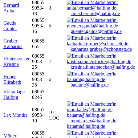
08055
Bernard
9053-
3
Anita
13
anita.bernard@halfing.de
08055
Gauda
9053-
5
Günter
16
guenter.gauda@halfing.de
Gruber
08055
Katharina
655
katharina.gruber@schonstett.de
08055
Hinterstocker
9053-
7
Kristina
25
kristina.hinterstocker@halfing.de
08055
Huber
9053-
6
Elisabeth
35
bauamt@halfing.de
Kläranlage
08055
Halfing
8246
08055
10
Lex Monika
9053-
1.OG
10
monika.lex@halfing.de,
bauamt@halfing.de
08055
Möderl