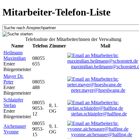
Mitarbeiter-Telefon-Liste
Telefonliste der Mitarbeiter/innen der Verwaltung
Name
Telefon
Zimmer
Mail
Heilmann
Maximilian
08055
Erster
655
maximilian.heilmann@schonstett.
Bürgermeister
Mayer Dr.
Peter
08055
Erster
488
peter.mayer@hoeslwang.de
Bürgermeister
Schlaipfer
08055
Stefan
8, 1.
9053-
Erster
OG
12
stefan.schlaipfer@halfing.de
Bürgermeister
08055
Aichenauer
9, 1.
9053-
Yvonne
OG
15
yvonne.aichenauer@halfing.de