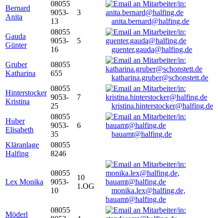
08055
Bernard
9053-
3
Anita
13
anita.bernard@halfing.de
08055
Gauda
9053-
5
Günter
16
guenter.gauda@halfing.de
Gruber
08055
Katharina
655
katharina.gruber@schonstett.de
08055
Hinterstocker
9053-
7
Kristina
25
kristina.hinterstocker@halfing.de
08055
Huber
9053-
6
Elisabeth
35
bauamt@halfing.de
Kläranlage
08055
Halfing
8246
08055
10
Lex Monika
9053-
1.OG
10
monika.lex@halfing.de,
bauamt@halfing.de
08055
Möderl