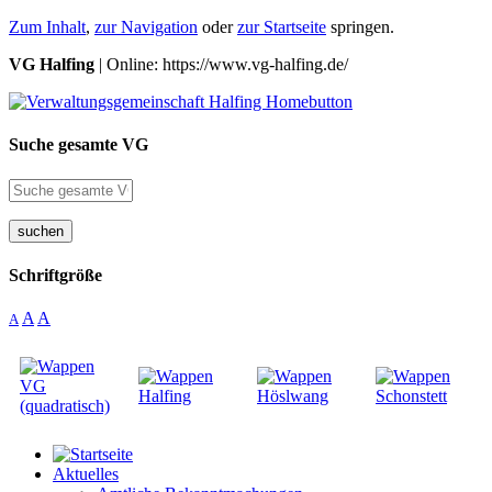
Zum Inhalt
,
zur Navigation
oder
zur Startseite
springen.
VG Halfing
| Online: https://www.vg-halfing.de/
Suche gesamte VG
suchen
Schriftgröße
A
A
A
Aktuelles