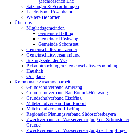
geschlossenen Ehe
Satzungen & Verordnungen
Landratsamt Rosenheim
Weitere Behörden
Über uns
Mitgliedsgemeinden
Gemeinde Halfing
Gemeinde Höslwang
Gemeinde Schonstett
Gemeinschaftsvorsitzender
Gemeinschaftsversammlung
Sitzungskalender VG
Bekanntmachungen Gemeinschaftsversammlung
Haushalt
Ortspläne
Kommunale Zusammenarbeit
Grundschulverband Amerang
Grundschulverband Bad Endorf-Höslwang
Grundschulverband Eiselfing
Mittelschulverband Bad Endorf
Mittelschulverband Eiselfing
Regionaler Planungsverband Südostoberbayern
Zweckverband zur Wasserversorgung der Schonstetter
Gruppe
Zweckverband zur Wasserversorgung der Harpfinger