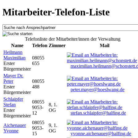
Mitarbeiter-Telefon-Liste
Telefonliste der Mitarbeiter/innen der Verwaltung
Name
Telefon
Zimmer
Mail
Heilmann
Maximilian
08055
Erster
655
maximilian.heilmann@schonstett.
Bürgermeister
Mayer Dr.
Peter
08055
Erster
488
peter.mayer@hoeslwang.de
Bürgermeister
Schlaipfer
08055
Stefan
8, 1.
9053-
Erster
OG
12
stefan.schlaipfer@halfing.de
Bürgermeister
08055
Aichenauer
9, 1.
9053-
Yvonne
OG
15
yvonne.aichenauer@halfing.de