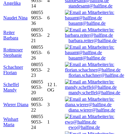
9053-
4
Angelika
14
standesamt@halfing.de
08055
Naudet Nina
9053-
6
36
bauamt@halfing.de
08055
Reiter
9053-
2
Barbara
21
barbara.reiter@halfing.de
08055
Rottmoser
9053-
6
Stephanie
26
bauamt@halfing.de
08055
Schachner
9053-
2
Florian
23
florian.schachner@halfing.de
08055
Scheffel
12 1.
9053-
Mandy
OG
20
mandy.scheffel@halfing.de
08055
Wierer Diana
9053-
3
22
diana.wierer@halfing.de
08055
Winhart
9053-
1
Maria
24
ewo@halfing.de