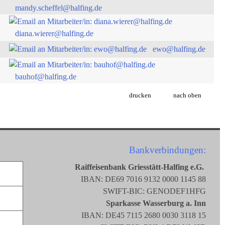
mandy.scheffel@halfing.de
diana.wierer@halfing.de
ewo@halfing.de
bauhof@halfing.de
drucken
nach oben
Bankverbindungen:
Raiffeisenbank Griesstätt-Halfing e.G.
IBAN: DE69 7016 9132 0000 1145 88
SWIFT-BIC: GENODEF1HFG
Sparkasse Wasserburg a. Inn
IBAN: DE45 7115 2680 0030 3118 15