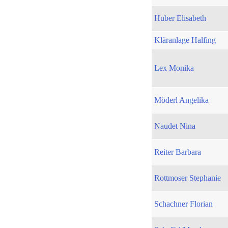
Huber Elisabeth
Kläranlage Halfing
Lex Monika
Möderl Angelika
Naudet Nina
Reiter Barbara
Rottmoser Stephanie
Schachner Florian