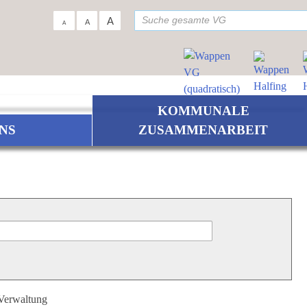
su
A
A
A
KOMMUNALE
NS
ZUSAMMENARBEIT
 Verwaltung