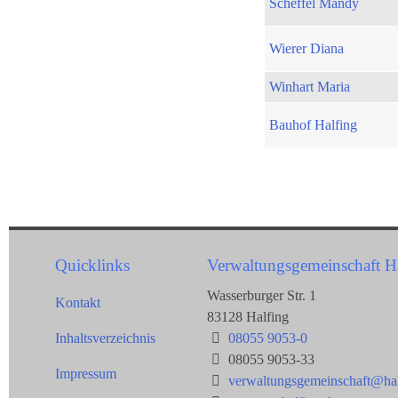
Scheffel Mandy
Wierer Diana
Winhart Maria
Bauhof Halfing
Quicklinks
Verwaltungsgemeinschaft H
Wasserburger Str. 1
Kontakt
83128 Halfing
Inhaltsverzeichnis
08055 9053-0
08055 9053-33
Impressum
verwaltungsgemeinschaft@hal