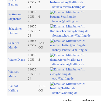
9053-
2
Barbara
21
barbara.reiter@halfing.de
08055
Rottmoser
9053-
6
Stephanie
26
bauamt@halfing.de
08055
Schachner
9053-
2
Florian
23
florian.schachner@halfing.de
08055
Scheffel
12 1.
9053-
Mandy
OG
20
mandy.scheffel@halfing.de
08055
Wierer Diana
9053-
3
22
diana.wierer@halfing.de
08055
Winhart
9053-
1
Maria
24
ewo@halfing.de
Bauhof
11, 1.
Halfing
OG
bauhof@halfing.de
drucken
nach oben