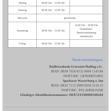
Montag
08:00 Uhr – 12:00 Uhr
Dienstag
08:00 Uhr – 12:00 Uhr
Mittwoch
geschlossen
14:00 Uhr – 18:00 Uhr
(Standesamt:
Donnerstag
08:00 Uhr – 12:00 Uhr
Terminvereinbarung
erforderlich!)
Freitag
08:00 Uhr – 12:00 Uhr
Bankverbindungen:
Raiffeisenbank Griesstätt-Halfing e.G.
IBAN: DE69 7016 9132 0000 1145 88
SWIFT-BIC: GENODEF1HFG
Sparkasse Wasserburg a. Inn
IBAN: DE45 7115 2680 0030 3118 15
SWIFT-BIC: BYLADEM1WSB
Gläubiger-Identifikationsnummer: DE87ZZZ00000168444