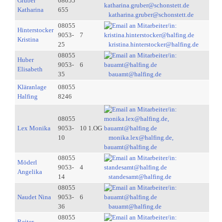
Gruber
08055
Katharina
655
katharina.gruber@schonstett.de
08055
Hinterstocker
9053-
7
Kristina
25
kristina.hinterstocker@halfing.de
08055
Huber
9053-
6
Elisabeth
35
bauamt@halfing.de
Kläranlage
08055
Halfing
8246
08055
Lex Monika
9053-
10 1.OG
10
monika.lex@halfing.de,
bauamt@halfing.de
08055
Möderl
9053-
4
Angelika
14
standesamt@halfing.de
08055
Naudet Nina
9053-
6
36
bauamt@halfing.de
08055
Reiter