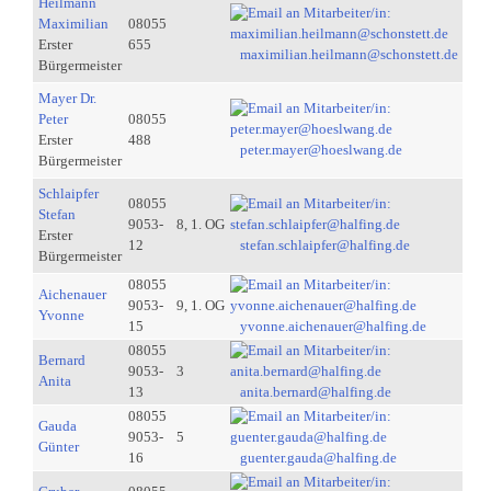
Heilmann
Maximilian
08055
Erster
655
maximilian.heilmann@schonstett.de
Bürgermeister
Mayer Dr.
Peter
08055
Erster
488
peter.mayer@hoeslwang.de
Bürgermeister
Schlaipfer
08055
Stefan
9053-
8, 1. OG
Erster
12
stefan.schlaipfer@halfing.de
Bürgermeister
08055
Aichenauer
9053-
9, 1. OG
Yvonne
15
yvonne.aichenauer@halfing.de
08055
Bernard
9053-
3
Anita
13
anita.bernard@halfing.de
08055
Gauda
9053-
5
Günter
16
guenter.gauda@halfing.de