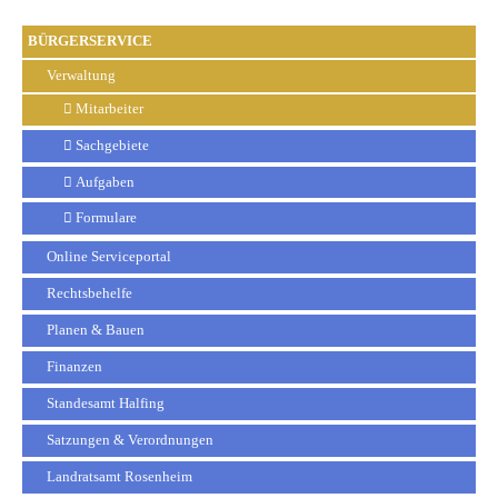
BÜRGERSERVICE
Verwaltung
Mitarbeiter
Sachgebiete
Aufgaben
Formulare
Online Serviceportal
Rechtsbehelfe
Planen & Bauen
Finanzen
Standesamt Halfing
Satzungen & Verordnungen
Landratsamt Rosenheim