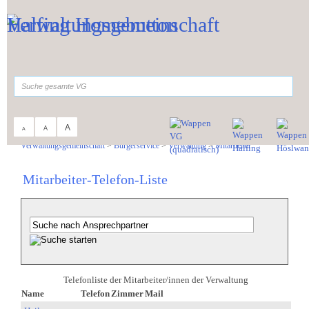
Zum Inhalt
,
zur Navigation
oder
zur Startseite
springen.
suchen
A
A
A
Sie sind hier:
Verwaltungsgemeinschaft
>
Bürgerservice
>
Verwaltung
>
Mitarbeiter
Mitarbeiter-Telefon-Liste
Telefonliste der Mitarbeiter/innen der Verwaltung
Name
Telefon
Zimmer
Mail