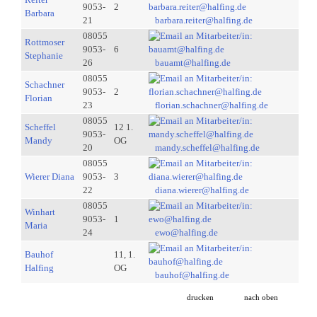
9053-
2
Barbara
21
barbara.reiter@halfing.de
08055
Rottmoser
9053-
6
Stephanie
26
bauamt@halfing.de
08055
Schachner
9053-
2
Florian
23
florian.schachner@halfing.de
08055
Scheffel
12 1.
9053-
Mandy
OG
20
mandy.scheffel@halfing.de
08055
Wierer Diana
9053-
3
22
diana.wierer@halfing.de
08055
Winhart
9053-
1
Maria
24
ewo@halfing.de
Bauhof
11, 1.
Halfing
OG
bauhof@halfing.de
drucken
nach oben