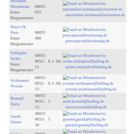
Heilmann
Maximilian
08055
Erster
655
maximilian.heilmann@schonstett.de
Bürgermeister
Mayer Dr.
Peter
08055
Erster
488
peter.mayer@hoeslwang.de
Bürgermeister
Schlaipfer
08055
Stefan
9053-
8, 1. OG
Erster
12
stefan.schlaipfer@halfing.de
Bürgermeister
08055
Aichenauer
9053-
9, 1. OG
Yvonne
15
yvonne.aichenauer@halfing.de
08055
Bernard
9053-
3
Anita
13
anita.bernard@halfing.de
08055
Gauda
9053-
5
Günter
16
guenter.gauda@halfing.de