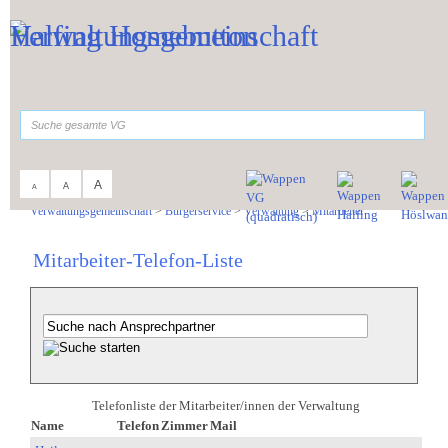
Zum Inhalt
,
zur Navigation
oder
zur Startseite
springen.
suchen
A
A
A
Sie sind hier:
Verwaltungsgemeinschaft
>
Bürgerservice
>
Verwaltung
>
Mitarbeiter
Mitarbeiter-Telefon-Liste
Telefonliste der Mitarbeiter/innen der Verwaltung
Name
Telefon
Zimmer
Mail