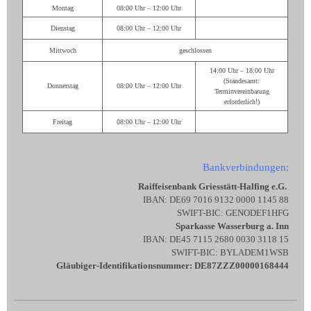
Montag
08:00 Uhr – 12:00 Uhr
Dienstag
08:00 Uhr – 12:00 Uhr
Mittwoch
geschlossen
14:00 Uhr – 18:00 Uhr
(Standesamt:
Donnerstag
08:00 Uhr – 12:00 Uhr
Terminvereinbarung
erforderlich!)
Freitag
08:00 Uhr – 12:00 Uhr
Bankverbindungen:
Raiffeisenbank Griesstätt-Halfing e.G.
IBAN: DE69 7016 9132 0000 1145 88
SWIFT-BIC: GENODEF1HFG
Sparkasse Wasserburg a. Inn
IBAN: DE45 7115 2680 0030 3118 15
SWIFT-BIC: BYLADEM1WSB
Gläubiger-Identifikationsnummer: DE87ZZZ00000168444