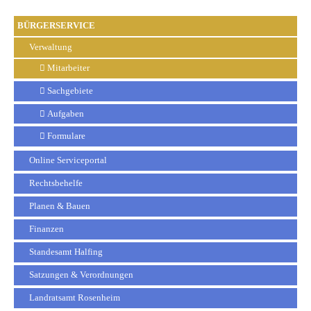
BÜRGERSERVICE
Verwaltung
Mitarbeiter
Sachgebiete
Aufgaben
Formulare
Online Serviceportal
Rechtsbehelfe
Planen & Bauen
Finanzen
Standesamt Halfing
Satzungen & Verordnungen
Landratsamt Rosenheim