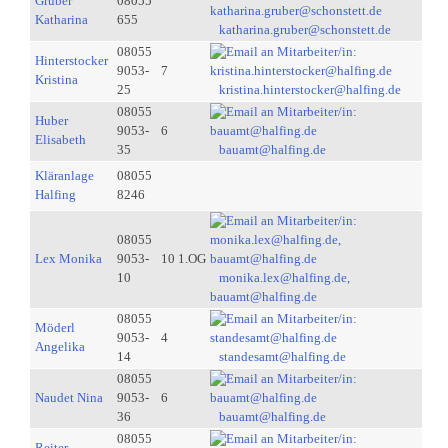
Gruber
08055
Katharina
655
katharina.gruber@schonstett.de
08055
Hinterstocker
9053-
7
Kristina
25
kristina.hinterstocker@halfing.de
08055
Huber
9053-
6
Elisabeth
35
bauamt@halfing.de
Kläranlage
08055
Halfing
8246
08055
Lex Monika
9053-
10 1.OG
10
monika.lex@halfing.de,
bauamt@halfing.de
08055
Möderl
9053-
4
Angelika
14
standesamt@halfing.de
08055
Naudet Nina
9053-
6
36
bauamt@halfing.de
08055
Reiter