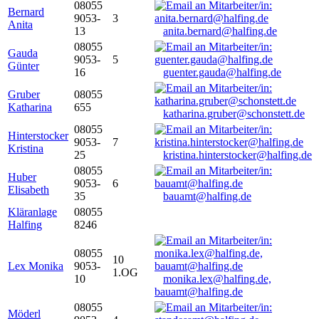
08055
Bernard
9053-
3
Anita
13
anita.bernard@halfing.de
08055
Gauda
9053-
5
Günter
16
guenter.gauda@halfing.de
Gruber
08055
Katharina
655
katharina.gruber@schonstett.de
08055
Hinterstocker
9053-
7
Kristina
25
kristina.hinterstocker@halfing.de
08055
Huber
9053-
6
Elisabeth
35
bauamt@halfing.de
Kläranlage
08055
Halfing
8246
08055
10
Lex Monika
9053-
1.OG
10
monika.lex@halfing.de,
bauamt@halfing.de
08055
Möderl