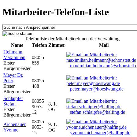
Mitarbeiter-Telefon-Liste
Telefonliste der Mitarbeiter/innen der Verwaltung
Name
Telefon
Zimmer
Mail
Heilmann
Maximilian
08055
Erster
655
maximilian.heilmann@schonstett.
Bürgermeister
Mayer Dr.
Peter
08055
Erster
488
peter.mayer@hoeslwang.de
Bürgermeister
Schlaipfer
08055
Stefan
8, 1.
9053-
Erster
OG
12
stefan.schlaipfer@halfing.de
Bürgermeister
08055
Aichenauer
9, 1.
9053-
Yvonne
OG
15
yvonne.aichenauer@halfing.de