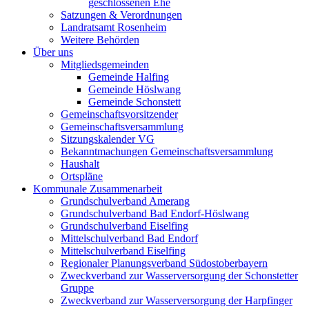
geschlossenen Ehe
Satzungen & Verordnungen
Landratsamt Rosenheim
Weitere Behörden
Über uns
Mitgliedsgemeinden
Gemeinde Halfing
Gemeinde Höslwang
Gemeinde Schonstett
Gemeinschaftsvorsitzender
Gemeinschaftsversammlung
Sitzungskalender VG
Bekanntmachungen Gemeinschaftsversammlung
Haushalt
Ortspläne
Kommunale Zusammenarbeit
Grundschulverband Amerang
Grundschulverband Bad Endorf-Höslwang
Grundschulverband Eiselfing
Mittelschulverband Bad Endorf
Mittelschulverband Eiselfing
Regionaler Planungsverband Südostoberbayern
Zweckverband zur Wasserversorgung der Schonstetter
Gruppe
Zweckverband zur Wasserversorgung der Harpfinger