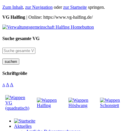
Zum Inhalt
,
zur Navigation
oder
zur Startseite
springen.
VG Halfing
| Online: https://www.vg-halfing.de/
Suche gesamte VG
suchen
Schriftgröße
A
A
A
Aktuelles