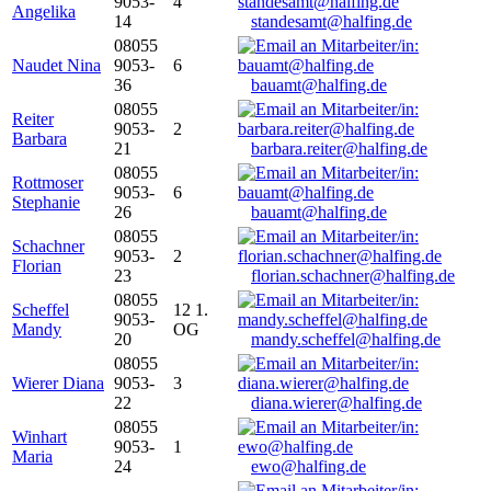
9053-
4
Angelika
14
standesamt@halfing.de
08055
Naudet Nina
9053-
6
36
bauamt@halfing.de
08055
Reiter
9053-
2
Barbara
21
barbara.reiter@halfing.de
08055
Rottmoser
9053-
6
Stephanie
26
bauamt@halfing.de
08055
Schachner
9053-
2
Florian
23
florian.schachner@halfing.de
08055
Scheffel
12 1.
9053-
Mandy
OG
20
mandy.scheffel@halfing.de
08055
Wierer Diana
9053-
3
22
diana.wierer@halfing.de
08055
Winhart
9053-
1
Maria
24
ewo@halfing.de