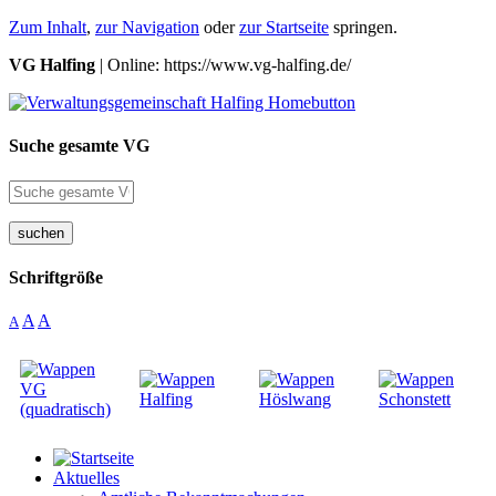
Zum Inhalt
,
zur Navigation
oder
zur Startseite
springen.
VG Halfing
| Online: https://www.vg-halfing.de/
Suche gesamte VG
suchen
Schriftgröße
A
A
A
Aktuelles