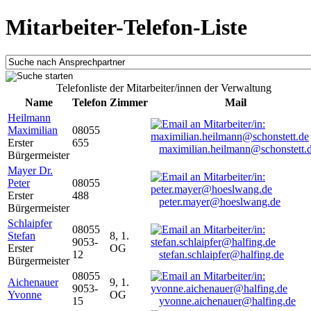
Mitarbeiter-Telefon-Liste
Telefonliste der Mitarbeiter/innen der Verwaltung
Name
Telefon
Zimmer
Mail
Heilmann
Maximilian
08055
Erster
655
maximilian.heilmann@schonstett.
Bürgermeister
Mayer Dr.
Peter
08055
Erster
488
peter.mayer@hoeslwang.de
Bürgermeister
Schlaipfer
08055
Stefan
8, 1.
9053-
Erster
OG
12
stefan.schlaipfer@halfing.de
Bürgermeister
08055
Aichenauer
9, 1.
9053-
Yvonne
OG
15
yvonne.aichenauer@halfing.de