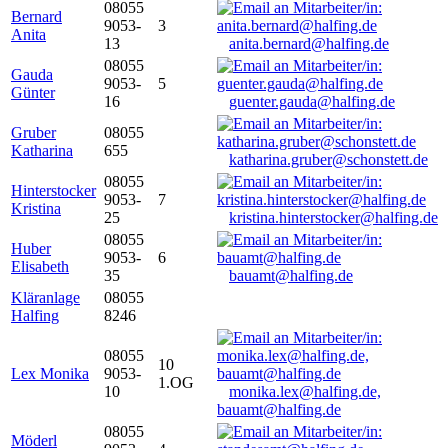
08055
Bernard
9053-
3
Anita
13
anita.bernard@halfing.de
08055
Gauda
9053-
5
Günter
16
guenter.gauda@halfing.de
Gruber
08055
Katharina
655
katharina.gruber@schonstett.de
08055
Hinterstocker
9053-
7
Kristina
25
kristina.hinterstocker@halfing.de
08055
Huber
9053-
6
Elisabeth
35
bauamt@halfing.de
Kläranlage
08055
Halfing
8246
08055
10
Lex Monika
9053-
1.OG
10
monika.lex@halfing.de,
bauamt@halfing.de
08055
Möderl