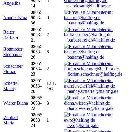
9053-
4
Angelika
14
standesamt@halfing.de
08055
Naudet Nina
9053-
6
36
bauamt@halfing.de
08055
Reiter
9053-
2
Barbara
21
barbara.reiter@halfing.de
08055
Rottmoser
9053-
6
Stephanie
26
bauamt@halfing.de
08055
Schachner
9053-
2
Florian
23
florian.schachner@halfing.de
08055
Scheffel
12 1.
9053-
Mandy
OG
20
mandy.scheffel@halfing.de
08055
Wierer Diana
9053-
3
22
diana.wierer@halfing.de
08055
Winhart
9053-
1
Maria
24
ewo@halfing.de