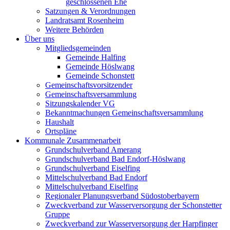
geschlossenen Ehe
Satzungen & Verordnungen
Landratsamt Rosenheim
Weitere Behörden
Über uns
Mitgliedsgemeinden
Gemeinde Halfing
Gemeinde Höslwang
Gemeinde Schonstett
Gemeinschaftsvorsitzender
Gemeinschaftsversammlung
Sitzungskalender VG
Bekanntmachungen Gemeinschaftsversammlung
Haushalt
Ortspläne
Kommunale Zusammenarbeit
Grundschulverband Amerang
Grundschulverband Bad Endorf-Höslwang
Grundschulverband Eiselfing
Mittelschulverband Bad Endorf
Mittelschulverband Eiselfing
Regionaler Planungsverband Südostoberbayern
Zweckverband zur Wasserversorgung der Schonstetter
Gruppe
Zweckverband zur Wasserversorgung der Harpfinger