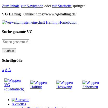
Zum Inhalt
,
zur Navigation
oder
zur Startseite
springen.
VG Halfing
| Online: https://www.vg-halfing.de/
Suche gesamte VG
suchen
Schriftgröße
A
A
A
Aktuelles