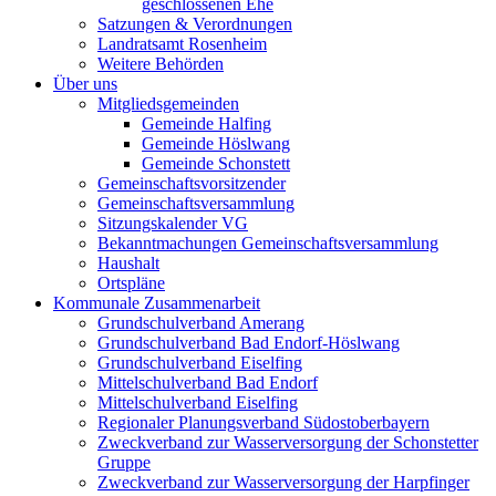
geschlossenen Ehe
Satzungen & Verordnungen
Landratsamt Rosenheim
Weitere Behörden
Über uns
Mitgliedsgemeinden
Gemeinde Halfing
Gemeinde Höslwang
Gemeinde Schonstett
Gemeinschaftsvorsitzender
Gemeinschaftsversammlung
Sitzungskalender VG
Bekanntmachungen Gemeinschaftsversammlung
Haushalt
Ortspläne
Kommunale Zusammenarbeit
Grundschulverband Amerang
Grundschulverband Bad Endorf-Höslwang
Grundschulverband Eiselfing
Mittelschulverband Bad Endorf
Mittelschulverband Eiselfing
Regionaler Planungsverband Südostoberbayern
Zweckverband zur Wasserversorgung der Schonstetter
Gruppe
Zweckverband zur Wasserversorgung der Harpfinger