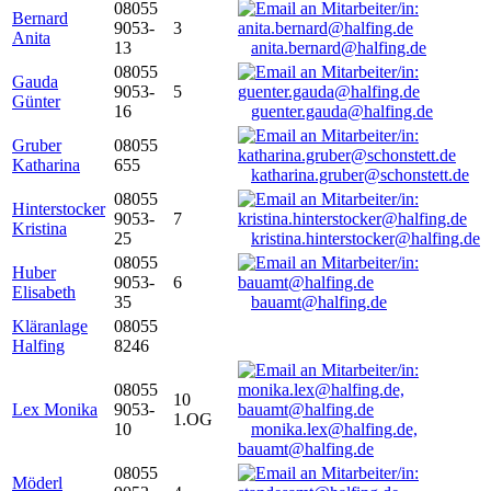
08055
Bernard
9053-
3
Anita
13
anita.bernard@halfing.de
08055
Gauda
9053-
5
Günter
16
guenter.gauda@halfing.de
Gruber
08055
Katharina
655
katharina.gruber@schonstett.de
08055
Hinterstocker
9053-
7
Kristina
25
kristina.hinterstocker@halfing.de
08055
Huber
9053-
6
Elisabeth
35
bauamt@halfing.de
Kläranlage
08055
Halfing
8246
08055
10
Lex Monika
9053-
1.OG
10
monika.lex@halfing.de,
bauamt@halfing.de
08055
Möderl