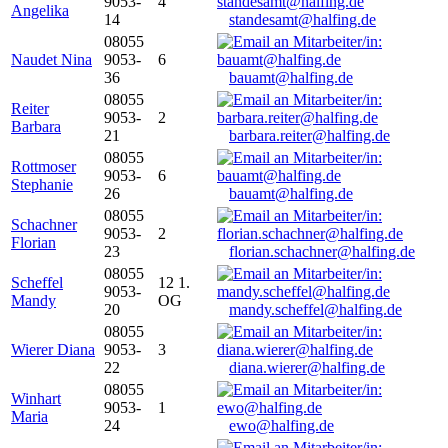
9053-
4
Angelika
14
standesamt@halfing.de
08055
Naudet Nina
9053-
6
36
bauamt@halfing.de
08055
Reiter
9053-
2
Barbara
21
barbara.reiter@halfing.de
08055
Rottmoser
9053-
6
Stephanie
26
bauamt@halfing.de
08055
Schachner
9053-
2
Florian
23
florian.schachner@halfing.de
08055
Scheffel
12 1.
9053-
Mandy
OG
20
mandy.scheffel@halfing.de
08055
Wierer Diana
9053-
3
22
diana.wierer@halfing.de
08055
Winhart
9053-
1
Maria
24
ewo@halfing.de