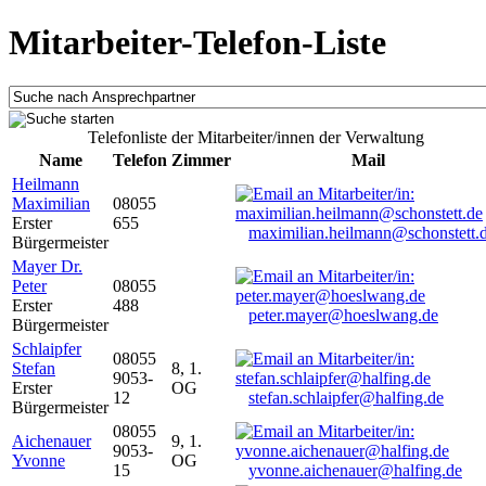
Mitarbeiter-Telefon-Liste
Telefonliste der Mitarbeiter/innen der Verwaltung
Name
Telefon
Zimmer
Mail
Heilmann
Maximilian
08055
Erster
655
maximilian.heilmann@schonstett.
Bürgermeister
Mayer Dr.
Peter
08055
Erster
488
peter.mayer@hoeslwang.de
Bürgermeister
Schlaipfer
08055
Stefan
8, 1.
9053-
Erster
OG
12
stefan.schlaipfer@halfing.de
Bürgermeister
08055
Aichenauer
9, 1.
9053-
Yvonne
OG
15
yvonne.aichenauer@halfing.de