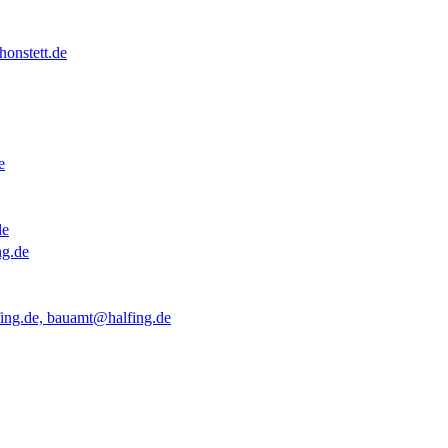
onstett.de
e
de
ng.de
ing.de, bauamt@halfing.de