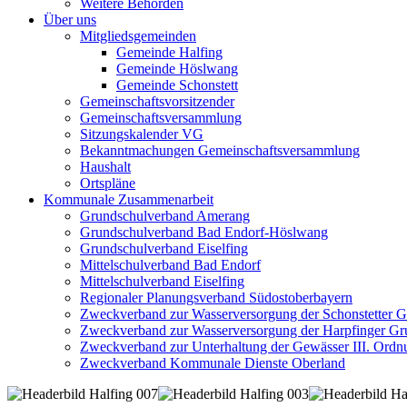
Weitere Behörden
Über uns
Mitgliedsgemeinden
Gemeinde Halfing
Gemeinde Höslwang
Gemeinde Schonstett
Gemeinschaftsvorsitzender
Gemeinschaftsversammlung
Sitzungskalender VG
Bekanntmachungen Gemeinschaftsversammlung
Haushalt
Ortspläne
Kommunale Zusammenarbeit
Grundschulverband Amerang
Grundschulverband Bad Endorf-Höslwang
Grundschulverband Eiselfing
Mittelschulverband Bad Endorf
Mittelschulverband Eiselfing
Regionaler Planungsverband Südostoberbayern
Zweckverband zur Wasserversorgung der Schonstetter 
Zweckverband zur Wasserversorgung der Harpfinger Gr
Zweckverband zur Unterhaltung der Gewässer III. Ordnu
Zweckverband Kommunale Dienste Oberland