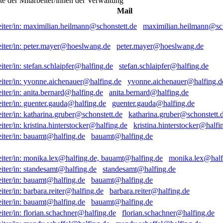
ste der Mitarbeiter/innen der Verwaltung
Mail
maximilian.heilmann@sch
peter.mayer@hoeslwang.de
stefan.schlaipfer@halfing.de
yvonne.aichenauer@halfing.d
anita.bernard@halfing.de
guenter.gauda@halfing.de
katharina.gruber@schonstett.
kristina.hinterstocker@halfi
bauamt@halfing.de
monika.lex@half
standesamt@halfing.de
bauamt@halfing.de
barbara.reiter@halfing.de
bauamt@halfing.de
florian.schachner@halfing.de