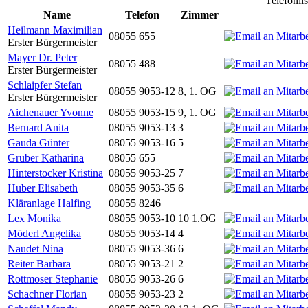
Telefonli
Name
Telefon
Zimmer
Heilmann Maximilian
08055 655
Erster Bürgermeister
Mayer Dr. Peter
08055 488
Erster Bürgermeister
Schlaipfer Stefan
08055 9053-12
8, 1. OG
Erster Bürgermeister
Aichenauer Yvonne
08055 9053-15
9, 1. OG
Bernard Anita
08055 9053-13
3
Gauda Günter
08055 9053-16
5
Gruber Katharina
08055 655
Hinterstocker Kristina
08055 9053-25
7
Huber Elisabeth
08055 9053-35
6
Kläranlage Halfing
08055 8246
Lex Monika
08055 9053-10
10 1.OG
Möderl Angelika
08055 9053-14
4
Naudet Nina
08055 9053-36
6
Reiter Barbara
08055 9053-21
2
Rottmoser Stephanie
08055 9053-26
6
Schachner Florian
08055 9053-23
2