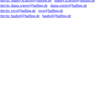
mandy.scheffel@halfing.de
diana.wierer@halfing.de
ewo@halfing.de
bauhof@halfing.de