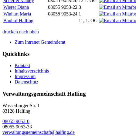
Scheffel Mandy
08055 9053-20
12 1. OG
Wierer Diana
08055 9053-22
3
Winhart Maria
08055 9053-24
1
Bauhof Halfing
11, 1. OG
drucken
nach oben
Zum Intranet Gemeinderat
Quicklinks
Kontakt
Inhaltsverzeichnis
Impressum
Datenschutz
Verwaltungsgemeinschaft Halfing
Wasserburger Str. 1
83128 Halfing
08055 9053-0
08055 9053-33
verwaltungsgemeinschaft@halfing.de