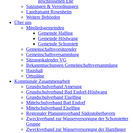
geschlossenen Ehe
Satzungen & Verordnungen
Landratsamt Rosenheim
Weitere Behörden
Über uns
Mitgliedsgemeinden
Gemeinde Halfing
Gemeinde Höslwang
Gemeinde Schonstett
Gemeinschaftsvorsitzender
Gemeinschaftsversammlung
Sitzungskalender VG
Bekanntmachungen Gemeinschaftsversammlung
Haushalt
Ortspläne
Kommunale Zusammenarbeit
Grundschulverband Amerang
Grundschulverband Bad Endorf-Höslwang
Grundschulverband Eiselfing
Mittelschulverband Bad Endorf
Mittelschulverband Eiselfing
Regionaler Planungsverband Südostoberbayern
Zweckverband zur Wasserversorgung der Schonstetter
Gruppe
Zweckverband zur Wasserversorgung der Harpfinger