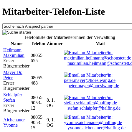
Mitarbeiter-Telefon-Liste
Telefonliste der Mitarbeiter/innen der Verwaltung
Name
Telefon
Zimmer
Mail
Heilmann
Maximilian
08055
Erster
655
maximilian.heilmann@schonstett.
Bürgermeister
Mayer Dr.
Peter
08055
Erster
488
peter.mayer@hoeslwang.de
Bürgermeister
Schlaipfer
08055
Stefan
8, 1.
9053-
Erster
OG
12
stefan.schlaipfer@halfing.de
Bürgermeister
08055
Aichenauer
9, 1.
9053-
Yvonne
OG
15
yvonne.aichenauer@halfing.de