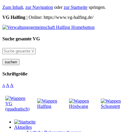
Zum Inhalt
,
zur Navigation
oder
zur Startseite
springen.
VG Halfing
| Online: https://www.vg-halfing.de/
Suche gesamte VG
suchen
Schriftgröße
A
A
A
Aktuelles