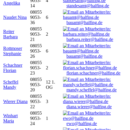
9053-
4
Angelika
14
standesamt@halfing.de
08055
Naudet Nina
9053-
6
36
bauamt@halfing.de
08055
Reiter
9053-
2
Barbara
21
barbara.reiter@halfing.de
08055
Rottmoser
9053-
6
Stephanie
26
bauamt@halfing.de
08055
Schachner
9053-
2
Florian
23
florian.schachner@halfing.de
08055
Scheffel
12 1.
9053-
Mandy
OG
20
mandy.scheffel@halfing.de
08055
Wierer Diana
9053-
3
22
diana.wierer@halfing.de
08055
Winhart
9053-
1
Maria
24
ewo@halfing.de