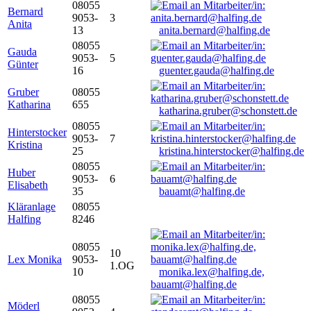
08055
Bernard
9053-
3
Anita
13
anita.bernard@halfing.de
08055
Gauda
9053-
5
Günter
16
guenter.gauda@halfing.de
Gruber
08055
Katharina
655
katharina.gruber@schonstett.de
08055
Hinterstocker
9053-
7
Kristina
25
kristina.hinterstocker@halfing.de
08055
Huber
9053-
6
Elisabeth
35
bauamt@halfing.de
Kläranlage
08055
Halfing
8246
08055
10
Lex Monika
9053-
1.OG
10
monika.lex@halfing.de,
bauamt@halfing.de
08055
Möderl